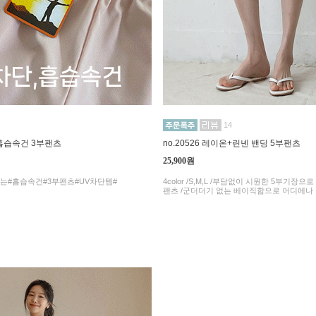
14
단 흡습속건 3부팬츠
no.20526 레이온+린넨 밴딩 5부팬츠
25,900원
는#흡습속건#3부팬츠#UV차단템#
4color /S,M,L /부담없이 시원한 5부기장
팬츠 /군더더기 없는 베이직함으로 어디에나 