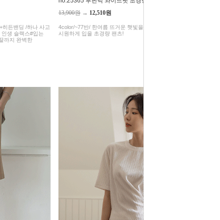
no.25365 투핀턱 와이드핏 초경량팬츠
13,900원
→
12,510원
2XL+히든밴딩 /하나 사고
4color/~77반/ 한여름 뜨거운 햇빛을 차단해주며 반바지보다
! 인생 슬랙스#입는
시원하게 입을 초경량 팬츠!
발끝까지 완벽한