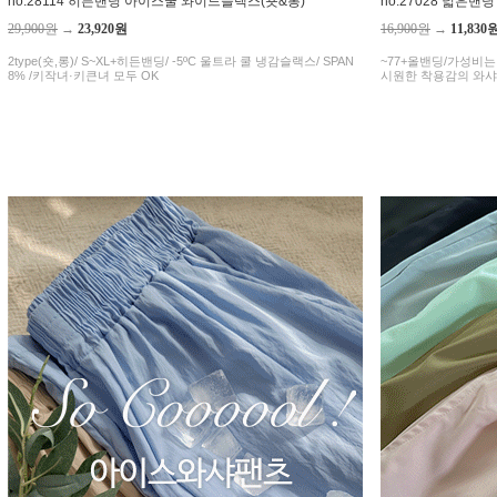
no.28114 히든밴딩 아이스쿨 와이드슬랙스(숏&롱)
no.27028 넓은
29,900원
→
23,920원
16,900원
→
11,830
2type(숏,롱)/ S~XL+히든밴딩/ -5ºC 울트라 쿨 냉감슬랙스/ SPAN
~77+올밴딩/가성비는
8% /키작녀·키큰녀 모두 OK
시원한 착용감의 와샤