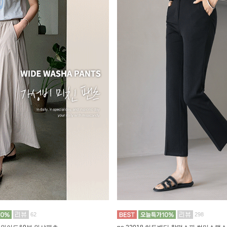
62
298