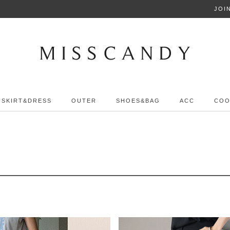
2000+3000+5000
JOI
SKIRT&DRESS
OUTER
SHOES&BAG
ACC
COO