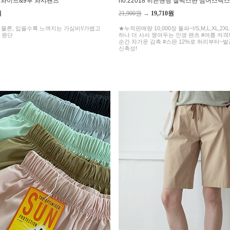
밴딩 와이드&9부 와샤팬츠
no.22018 히든밴딩 찰떡스판 썸머스랙스
원
21,900원
→
19,710원
 물론, 입을수록 느껴지는 가심비!/가볍고
★누적판매량 10,000장 돌파~!/S,M,L,XL,
 원단
하나 더 사서 쟁여두는 인생 팬츠 #여름 저격
순간 차가운 감촉 #스판 12%로 허리부터~
신축성!