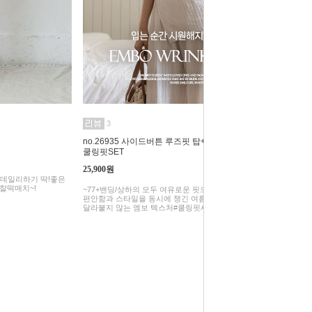
3
no.26935 사이드버튼 루즈핏 탑+밴딩 와이드팬츠
쿨링핏SET
25,900원
으로 데일리하기 딱!좋은
찰떡매치~!
~77+밴딩/상하의 모두 여유로운 핏으로 체형 커버에 탁월하며,
편안함과 스타일을 동시에 챙긴 여름맞이 셋업 아이템!#피부에
달라붙지 않는 엠보 텍스처#쿨링핏세트