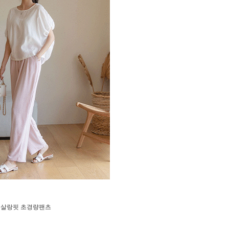
밴딩 살랑핏 초경량팬츠