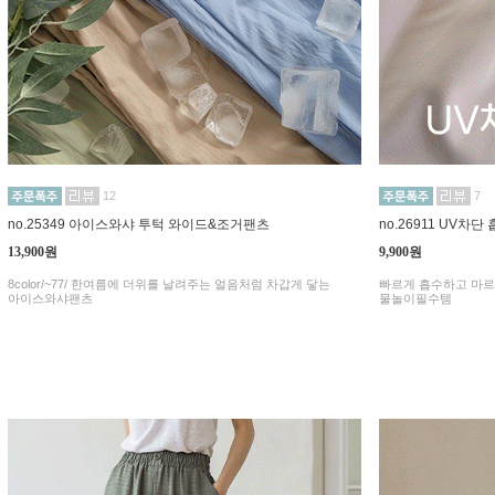
12
7
no.25349 아이스와샤 투턱 와이드&조거팬츠
no.26911 UV차
13,900원
9,900원
8color/~77/ 한여름에 더위를 날려주는 얼음처럼 차갑게 닿는
빠르게 흡수하고 마르
아이스와샤팬츠
물놀이필수템