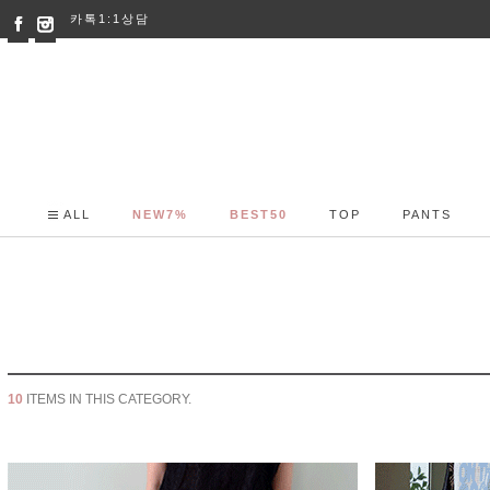
카톡1:1상담
ALL
NEW7%
BEST50
TOP
PANTS
10
ITEMS IN THIS CATEGORY.