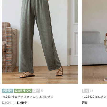
23
18
no.25346 넓은밴딩 와이드핏 초경량팬츠
no.25419 볼드
12,900원
→
11,610원
품절