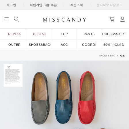
|
|
|
로그인
회원가입 +3종 쿠폰
주문조회
캔디APP 다운로드
NEW7%
BEST50
TOP
PANTS
DRESS&SKIRT
OUTER
SHOES&BAG
ACC
COORDI
50% 반값세일
SHOES & BAG
슈즈