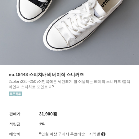
no.18448 스티치배색 베이직 스니커즈
2color /225~250 /어떤룩에든 세련되게 잘 어울리는 베이직 스니커즈 /블랙
라인과 스티치로 포인트 UP
31,900
원
판매가
적립금
1%
배송비
5만원 이상 구매시 무료배송
지역별