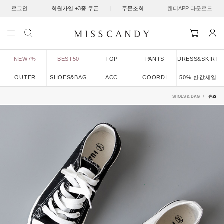
|
|
|
로그인
회원가입 +3종 쿠폰
주문조회
캔디APP 다운로드
NEW7%
BEST50
TOP
PANTS
DRESS&SKIRT
OUTER
SHOES&BAG
ACC
COORDI
50% 반값세일
SHOES & BAG
슈즈