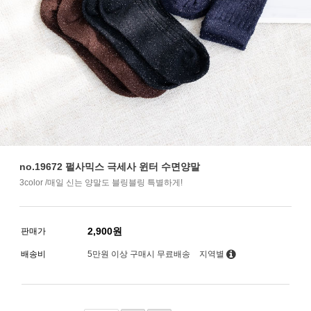
no.19672 펄사믹스 극세사 윈터 수면양말
3color /매일 신는 양말도 블링블링 특별하게!
2,900
원
판매가
배송비
5만원 이상 구매시 무료배송
지역별