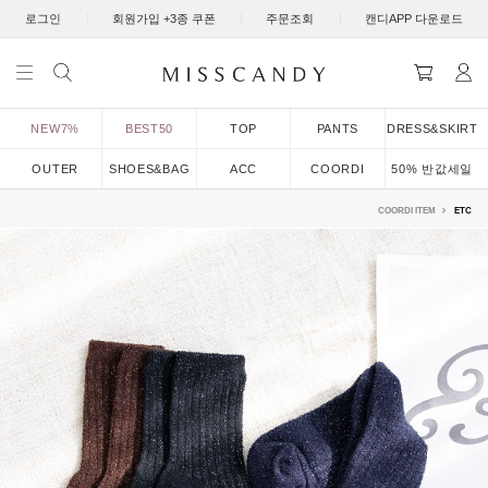
|
|
|
로그인
회원가입 +3종 쿠폰
주문조회
캔디APP 다운로드
NEW7%
BEST50
TOP
PANTS
DRESS&SKIRT
OUTER
SHOES&BAG
ACC
COORDI
50% 반값세일
COORDI ITEM
ETC