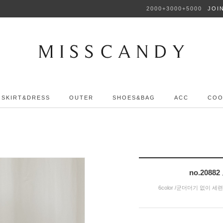
2000+3000+5000
JOI
SKIRT&DRESS
OUTER
SHOES&BAG
ACC
COO
no.20
6color /군더더기 없이