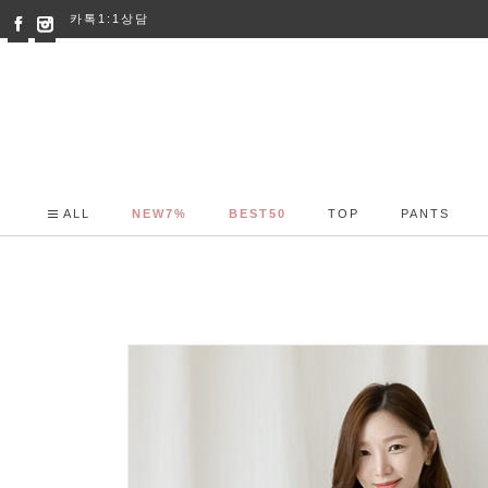
카톡1:1상담
ALL
NEW7%
BEST50
TOP
PANTS