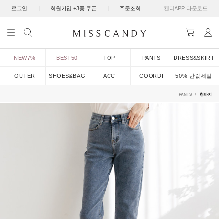
|
|
|
로그인
회원가입 +3종 쿠폰
주문조회
캔디APP 다운로드
NEW7%
BEST50
TOP
PANTS
DRESS&SKIRT
OUTER
SHOES&BAG
ACC
COORDI
50% 반값세일
PANTS
청바지