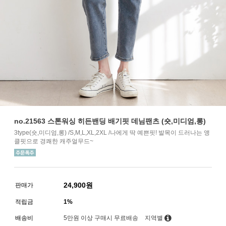
no.21563 스톤워싱 히든밴딩 배기핏 데님팬츠 (숏,미디엄,롱)
3type(숏,미디엄,롱) /S,M,L,XL,2XL /나에게 딱 예쁜핏! 발목이 드러나는 앵
클핏으로 경쾌한 캐주얼무드~
24,900
원
판매가
적립금
1%
배송비
5만원 이상 구매시 무료배송
지역별