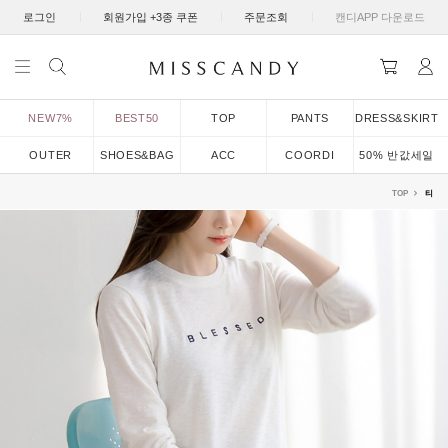
|
|
|
로그인
회원가입 +3종 쿠폰
주문조회
캔디APP 다운로드
NEW7%
BEST50
TOP
PANTS
DRESS&SKIRT
OUTER
SHOES&BAG
ACC
COORDI
50% 반값세일
TOP
티