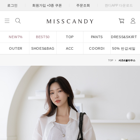
|
|
|
로그인
회원가입 +3종 쿠폰
주문조회
캔디APP 다운로드
NEW7%
BEST50
TOP
PANTS
DRESS&SKIRT
OUTER
SHOES&BAG
ACC
COORDI
50% 반값세일
TOP
셔츠&블라우스