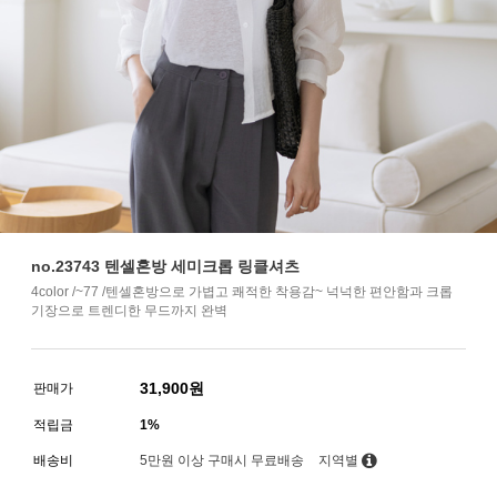
no.23743 텐셀혼방 세미크롭 링클셔츠
4color /~77 /텐셀혼방으로 가볍고 쾌적한 착용감~ 넉넉한 편안함과 크롭
기장으로 트렌디한 무드까지 완벽
31,900
원
판매가
적립금
1%
배송비
5만원 이상 구매시 무료배송
지역별