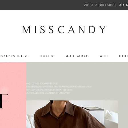
2000+3000+5000
JOI
SKIRT&DRESS
OUTER
SHOES&BAG
ACC
COO