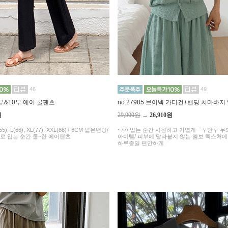
46
49
 8부&10부 에어 쿨팬츠
no.27985 브이넥 가디건+밴딩 치마바지
원
29,900원
→
26,910원
5), L(66), XL(77), XXL(88)+ 6CM 넓은밴딩/
~77/ 입는 순간 시원하고 가볍게—꾸안꾸 
로 입는 순간 쿨~한 에어팬츠
아이템/ 피부에 달라붙지 않는 엠보 텍스처
하루종일 편안하게