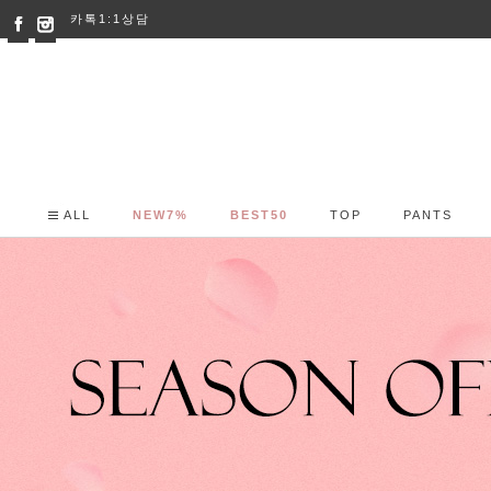
카톡1:1상담
ALL
NEW7%
BEST50
TOP
PANTS