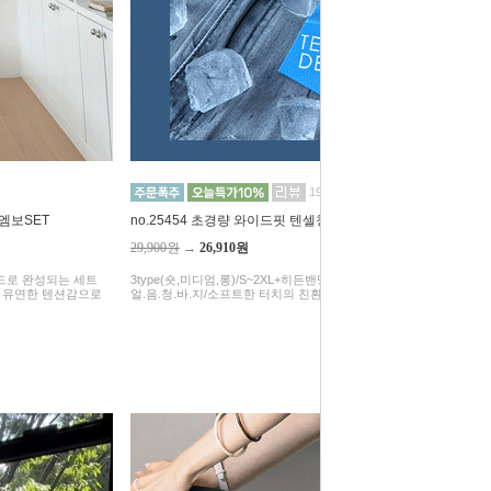
193
 엠보SET
no.25454 초경량 와이드핏 텐셀청바지(숏,미디엄,롱)
29,900원
→
26,910원
무드로 완성되는 세트
3type(숏,미디엄,롱)/S~2XL+히든밴딩/역대금 무더위를 날려버릴
에 유연한 텐션감으로
얼.음.청.바.지/소프트한 터치의 친환경 천연소재