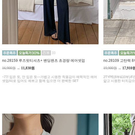
33
no.28159 루즈핏티셔츠+ 밴딩팬츠 초경량 에어셋업
no.28109 고탄력
16,900원
→
11,830원
19,900원
→
17,910
~77/ 입은 듯, 안 입은 듯—가볍고 시원한 착용감이 매력적인 에어
2TYPE(8부&10부)/F(5
셋업/따로 입어도 예쁘고 함께 입으면 더 완벽한 SET
얇고 시원한 터치감으