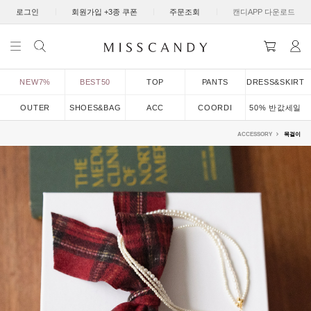
|
|
|
로그인
회원가입 +3종 쿠폰
주문조회
캔디APP 다운로드
NEW7%
BEST50
TOP
PANTS
DRESS&SKIRT
OUTER
SHOES&BAG
ACC
COORDI
50% 반값세일
ACCESSORY
목걸이