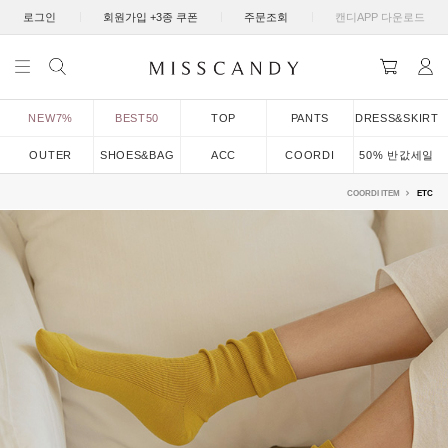
|
|
|
로그인
회원가입 +3종 쿠폰
주문조회
캔디APP 다운로드
NEW7%
BEST50
TOP
PANTS
DRESS&SKIRT
OUTER
SHOES&BAG
ACC
COORDI
50% 반값세일
COORDI ITEM
ETC