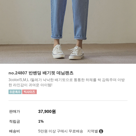
no.24807 반밴딩 배기핏 데님팬츠
3color/S,M,L /둘레가 낙낙한 배기핏으로 통통한 하체를 싹 감춰주며 아방
한 라인감이 귀여운 아이템!
37,900
원
판매가
적립금
1%
배송비
5만원 이상 구매시 무료배송
지역별