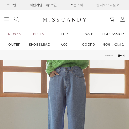
|
|
|
로그인
회원가입 +3종 쿠폰
주문조회
캔디APP 다운로드
NEW7%
BEST50
TOP
PANTS
DRESS&SKIRT
OUTER
SHOES&BAG
ACC
COORDI
50% 반값세일
PANTS
청바지