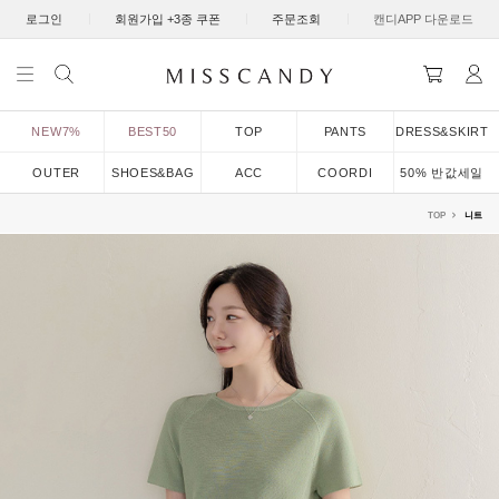
|
|
|
로그인
회원가입 +3종 쿠폰
주문조회
캔디APP 다운로드
NEW7%
BEST50
TOP
PANTS
DRESS&SKIRT
OUTER
SHOES&BAG
ACC
COORDI
50% 반값세일
TOP
니트