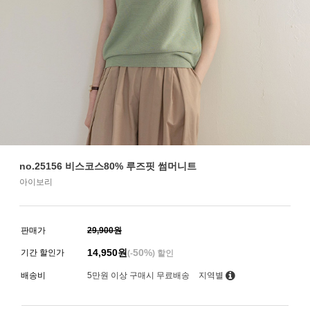
no.25156 비스코스80% 루즈핏 썸머니트
아이보리
판매가
29,900원
14,950
원
50%
기간 할인가
(-
) 할인
배송비
5만원 이상 구매시 무료배송
지역별