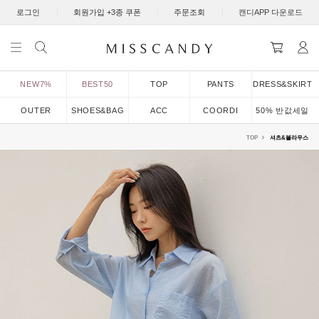
|
|
|
로그인
회원가입 +3종 쿠폰
주문조회
캔디APP 다운로드
NEW7%
BEST50
TOP
PANTS
DRESS&SKIRT
OUTER
SHOES&BAG
ACC
COORDI
50% 반값세일
TOP
셔츠&블라우스