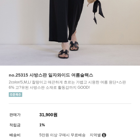
no.25315 사방스판 일자와이드 여름슬랙스
2color/S,M,L/ 찰랑이고 매끈하게 흐르는 가볍고 시원한 여름 원단+스판
6% 고?유된 사방스판 소재로 활동감까지 GOOD!
31,900
원
판매가
적립금
1%
배송비
5만원 이상 구매시 무료배송
지역별