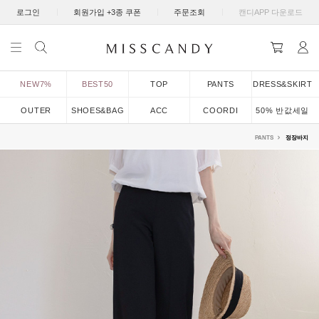
|
|
|
로그인
회원가입 +3종 쿠폰
주문조회
캔디APP 다운로드
NEW7%
BEST50
TOP
PANTS
DRESS&SKIRT
OUTER
SHOES&BAG
ACC
COORDI
50% 반값세일
PANTS
정장바지