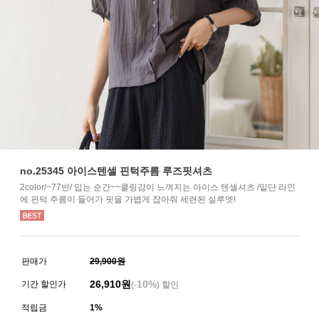
no.25345 아이스텐셀 핀턱주름 루즈핏셔츠
2color/~77반/ 입는 순간~~쿨링감이 느껴지는 아이스 텐셀셔츠 /밑단 라인
에 핀턱 주름이 들어가 핏을 가볍게 잡아줘 세련된 실루엣!
판매가
29,900원
26,910
원
10%
기간 할인가
(-
) 할인
적립금
1%