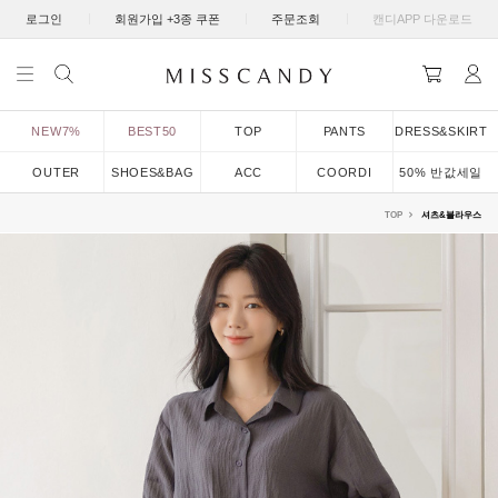
|
|
|
로그인
회원가입 +3종 쿠폰
주문조회
캔디APP 다운로드
NEW7%
BEST50
TOP
PANTS
DRESS&SKIRT
OUTER
SHOES&BAG
ACC
COORDI
50% 반값세일
TOP
셔츠&블라우스