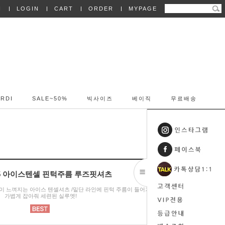
N
LOGIN
CART
ORDER
MYPAGE
RDI
SALE~50%
빅사이즈
베이직
무료배송
345 아이스텐셀 핀턱주름 루즈핏셔츠
쿨링감이 느껴지는 아이스 텐셀셔츠 /밑단 라인에 핀턱 주름이 들어가 핏을
가볍게 잡아줘 세련된 실루엣!