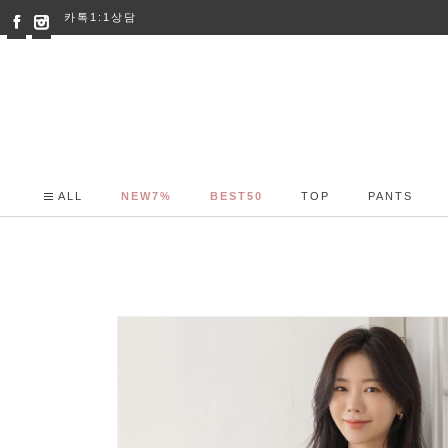
카톡1:1상담
ALL
NEW7%
BEST50
TOP
PANTS