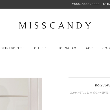
2000+3000+5000
JOI
SKIRT&DRESS
OUTER
SHOES&BAG
ACC
COO
no.25
2color/~77반/ 입는 순간~~