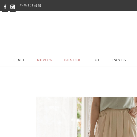
카톡1:1상담
ALL
NEW7%
BEST50
TOP
PANTS