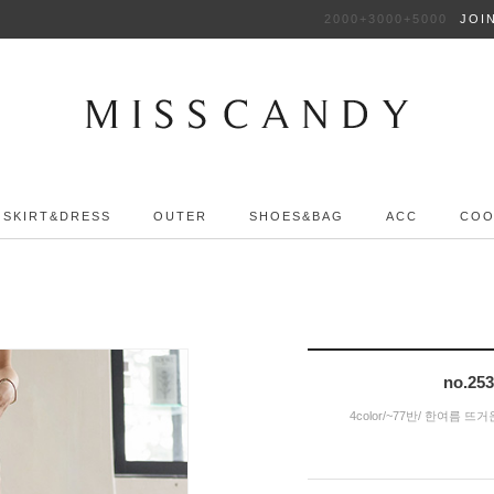
2000+3000+5000
JOI
SKIRT&DRESS
OUTER
SHOES&BAG
ACC
COO
no.2
4color/~77반/ 한여름