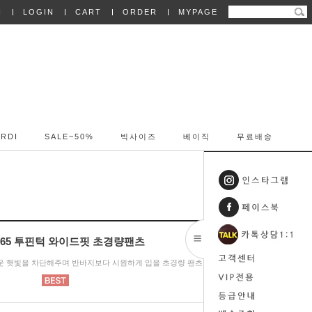
N
LOGIN
CART
ORDER
MYPAGE
RDI
SALE~50%
빅사이즈
베이직
무료배송
5365 투핀턱 와이드핏 초경량팬츠
 뜨거운 햇빛을 차단해주며 반바지보다 시원하게 입을 초경량 팬츠!