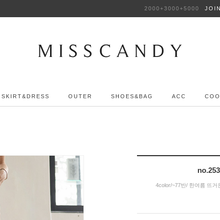
2000+3000+5000
JOI
SKIRT&DRESS
OUTER
SHOES&BAG
ACC
COO
no.2
4color/~77반/ 한여름