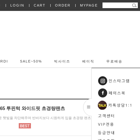
N
LOGIN
CART
ORDER
MYPAGE
RDI
SALE~50%
빅사이즈
베이직
무료배송
5365 투핀턱 와이드핏 초경량팬츠
 뜨거운 햇빛을 차단해주며 반바지보다 시원하게 입을 초경량 팬츠!