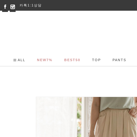
카톡1:1상담
ALL
NEW7%
BEST50
TOP
PANTS