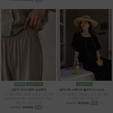
고탄력 와이드&9부 냉감팬츠
날개소매 스퀘어넥 블라우스+사선오버랩 치마바지SET
~77+넓은밴딩/ 고탄력 스판 원단을 더해
~77/ 시원함도, 스타일도 모두 갖춘 활용
늘어짐은 DOWN ↓ 편안함은 UP ↑/입는
도 100% 썸머 COOL SET
순간 -5℃ 아이스 터치
리뷰
3
29,900원
26,910원
리뷰
3
19,800원
15,840원