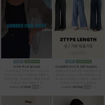
아사면 루즈핏 컬러남방
리오셀혼방 와이드핏 경량 데님팬츠(숏,베이직)
~77 /아주 얇고 가벼운 50수 아사면으로
2type(숏,베이직)/S~2XL+히든밴딩/ 리오
뛰어난 통기성과 가벼움으로 여름에 더
셀·린넨·비스코스·코튼이 블렌딩된 소재
유용한 긴팔 셔츠/청량한 여름을 위한 컬
로 차르르 부드럽고 시원하게- 여름에 최
러 보기만 해도 시원함 가-득
적화된 프리미엄 데님 경량팬츠
리뷰
4
리뷰
8
19,900원
17,910원
34,900원
29,670원