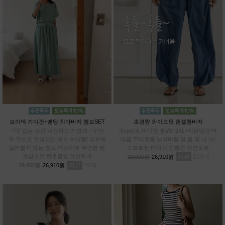
브이넥 가디건+밴딩 치마바지 엠보SET
초경량 와이드핏 텐셀청바지
~77/ 입는 순간 시원하고 가볍게—꾸안
3type(숏,미디엄,롱)/S~2XL+히든밴딩/역
꾸 무드로 완성되는 세트 아이템/ 피부에
대금 무더위를 날려버릴 얼.음.청.바.지/
달라붙지 않는 엠보 텍스처에 유연한 텐
소프트한 터치의 친환경 천연소재
션감으로 하루종일 편안하게
리뷰
193
29,900원
26,910원
리뷰
49
29,900원
26,910원