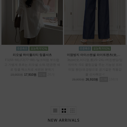
리오셀 하이퀄리티 링클셔츠
이염방지 아이스텐셀 라이트팬츠(숏,미디엄,롱)
F1(55~66),F2(77~88) /실크처럼 부드럽
3type(숏,미디엄,롱)/S~2XL+히든밴딩/입
고 가볍게 흐르는 리오셀 소재 /은은한 세
자마자 -5도 쿨링감을 주는 기능성 프리
로 링클 텍스처로 세련된 분위기
미엄 원단/초경량으로 공기같은 착용감
리뷰
26
을 선사해요~!
19,900원
17,910원
리뷰
166
29,900원
26,910원
NEW ARRIVALS