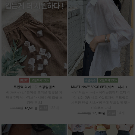
투핀턱 와이드핏 초경량팬츠
MUST HAVE 3PCS SET(셔츠 + 나시 + 헤어곱창)
4color/~77반/ 한여름 뜨거운 햇빛을 차
~77/ 셔츠 + 나시 + 헤어곱창까지 코디 걱
단해주며 반바지보다 시원하게 입을 초
정 없는 3종 세트 ✔실크처럼 부드럽고
경량 팬츠!
시원한 텐셀 셔츠✔피부에 부드럽게 닿는
리뷰
133
비스코스 나시
13,900원
12,510원
리뷰
14
19,900원
17,910원