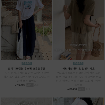
빈티지프린팅 루즈핏 코튼맨투맨
커브라인 플리츠 언발티셔츠
~77 / 빈티지 감성을 담은 그래픽 / 편안
부드럽게 흐르는 커브라인에 버튼 포인
함과 스타일을 모두 담은 핏 /부드럽고 편
트 /시선을 분산시켜 슬림해 보이는 언발
안한 코튼 블렌드
라인 /한쪽만 더해진 플리츠로 감각적인
리뷰
2
포인트
27,900원
리뷰
8
23,900원