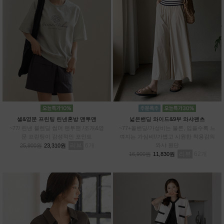
셀&영문 프린팅 린넨혼방 맨투맨
넓은밴딩 와이드&9부 와샤팬츠
~77/ 린넨 블렌딩 썸머 맨투맨 /조개&영
~77+올밴딩/가성비는 물론, 입을수록 느
문 프린팅이 감성적인 포인트
껴지는 가심비!/가볍고 시원한 착용감의
리뷰
6
와샤 원단
25,900원
23,310원
리뷰
62
16,900원
11,830원