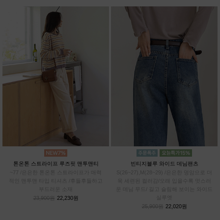
톤온톤 스트라이프 루즈핏 맨투맨티
빈티지블루 와이드 데님팬츠
~77 /은은한 톤온톤 스트라이프가 매력
S(26~27),M(28~29) /은은한 명암으로 더
적인 맨투맨 타입 티셔츠 /후들후들하고
욱 세련된 컬러감/오래 입을수록 멋스러
부드러운 소재
운 데님 무드/ 길고 슬림해 보이는 와이드
실루엣
23,900원
22,230원
25,900원
22,020원