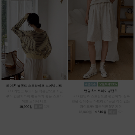
레이온 블렌드 스트라이프 브이넥니트
밴딩 5부 트레이닝팬츠
~77 / 가볍고 부드러운 착용감으로 지금
부터 간절기까지 활용하기 좋은 스트라
~77 / 밴딩과 스트링으로 편안하게/ 실루
이프 브이넥 니트
엣을 살려주는 다트라인/ 군살 걱정 없는
리뷰
1
와이드핏/ 활동적인 5부 기장
19,900원
리뷰
4
15,900원
14,310원