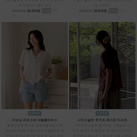
게 착용하기 좋은 팬츠
된 실루엣!
리뷰
7
리뷰
56
29,900원
26,910원
29,900원
26,910원
리보닝 퍼프소매 러플블라우스
사이드슬릿 루즈핏 레이온 티셔츠
★생산공장 휴가로 인해 8월19일 이후
~77/ 자연스럽게 떨어지는 드롭숄더 /사
배송됩니다★ 사랑스러운 프릴&리본 포
이드 슬릿으로 활동성 UP /55~77 누구나
인트/ 누구나 편안한 여유핏/ 넣어 입지
편안하게 /레이온 고함유로 더욱 시원하