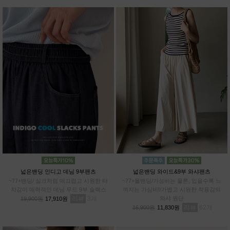
넓은밴딩 인디고 데님 9부팬츠
넓은밴딩 와이드&9부 와샤팬츠
~77+밴딩/ 실크처럼 매끄럽고 시원한 터
~77+올밴딩/가성비는 물론, 입을수록 느
치감이 매력적인 데님 무드 9부 슬랙스
껴지는 가심비!/가볍고 시원한 착용감의
리뷰
3
와샤 원단
19,900원
17,910원
리뷰
62
16,900원
11,830원