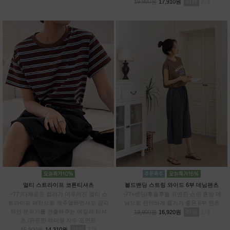
리뷰
2
19,900원
17,910원
멀티 스트라이프 코튼티셔츠
볼드밴딩 스트링 와이드 6부 데님팬츠
~77 /다채로운 컬러가 어우러진 멀티 스
~77+밴딩/후들후들 유연한 스판 혼방 데
트라이프 패턴으로 캐주얼하면서도 감각
님으로 편안하게 즐기기 좋은 6부 팬츠
적인 분위기를 연출해주는 데일리 티셔
리뷰
1
19,900원
16,920원
츠 /은은한 레터링 자수 포인트
리뷰
3
15,900원
14,310원