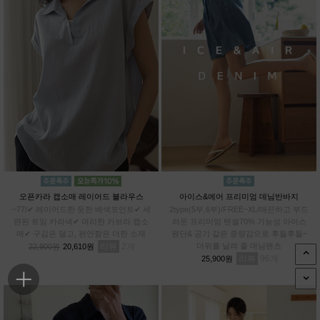
오픈카라 캡소매 레이어드 블라우스
아이스&에어 프리미엄 데님반바지
~77/✔ 레이어드한 듯한 배색포인트✔ 세
2type(5부,6부)/FREE~XL/매끈하고 부드
련된 트임 카라넥✔ 여리한 카브라 캡소
러운 프리미엄 텐셀70% 기능성 아이스
매✔ 구김은 덜고, 편안함은 더한 소재
원단& 공기 같은 중량감으로 후들후들~
리뷰
2
더위를 날려 줄 데님팬츠
22,900원
20,610원
리뷰
96
25,900원