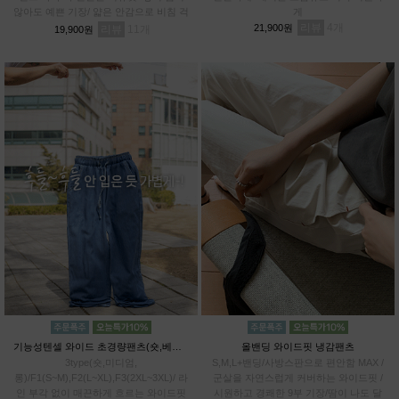
않아도 예쁜 기장/ 얇은 안감으로 비침 걱
게
정 DOWN / 관리까지 쉬운 링클 프렌들
리뷰
4
21,900원
리뷰
11
19,900원
리
기능성텐셀 와이드 초경량팬츠(숏,베이직,롱)
올밴딩 와이드핏 냉감팬츠
3type(숏,미디엄,
S,M,L+밴딩/사방스판으로 편안함 MAX /
롱)/F1(S~M),F2(L~XL),F3(2XL~3XL)/ 라
군살을 자연스럽게 커버하는 와이드핏 /
인 부각 없이 매끈하게 흐르는 와이드핏
시원하고 경쾌한 9부 기장/땀이 나도 달