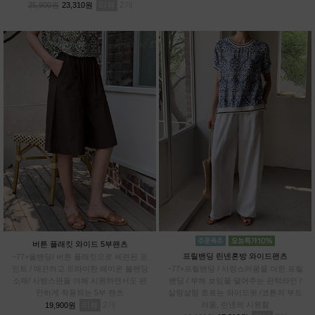
리뷰
2
25,900원
23,310원
버튼 플래킷 와이드 5부팬츠
프릴밴딩 린넨혼방 와이드팬츠
~77+올밴딩/ 버튼 플래킷으로 세련된 포
인트 / 매끈하고 드라이한 레이온 블렌딩
~77+프릴밴딩 / 사랑스러움을 더한 프릴
소재/ 사방스판을 더해 시원하면서도 편
밴딩 / 부해 보임을 덜어주는 핀턱라인 /
안하게 착용되는 5부 팬츠
살랑살랑 흐르는 와이드핏 /코튼의 부드
리뷰
2
러움, 린넨의 시원함
19,900원