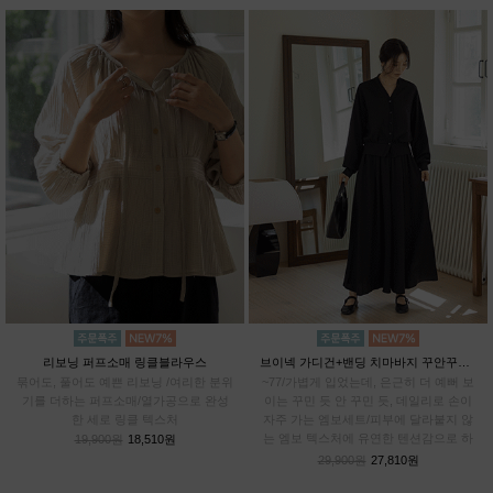
리보닝 퍼프소매 링클블라우스
브이넥 가디건+밴딩 치마바지 꾸안꾸SET
묶어도, 풀어도 예쁜 리보닝 /여리한 분위
~77/가볍게 입었는데, 은근히 더 예뻐 보
기를 더하는 퍼프소매/열가공으로 완성
이는 꾸민 듯 안 꾸민 듯, 데일리로 손이
한 세로 링클 텍스처
자주 가는 엠보세트/피부에 달라붙지 않
는 엠보 텍스처에 유연한 텐션감으로 하
19,900원
18,510원
루종일 편안하게
29,900원
27,810원