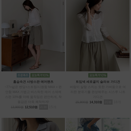
흡습속건 사방스판 에어팬츠
트임넥 세로골지 슬라브 가디건
~77+넓은 밴딩+스트링/시원함 MAX + 편
바람이 살랑 스치는 듯한 가벼움으로 여
안함 MAX 가볍고 바스락한 에어 소재에
리한 분위기를 완성해주는 시스루 니트
스판 10%를 더해 움직임은 편안하게, 착
가디건
용감은 더욱 쾌적하게!
리뷰
18
15,900원
14,310원
리뷰
15
13,900원
12,510원