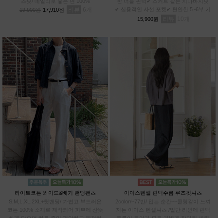
즈핏/ 데일리로 좋은 면 100%
한 더블 핀턱✔ 스커트 같은 치마바지핏
리뷰
6
✔ 실용적인 사선 포켓✔ 편안한 5~6부 기
19,900원
17,910원
장✔차르르 가벼운 와샤 원단
리뷰
10
15,900원
라이트코튼 와이드&배기 밴딩팬츠
아이스텐셀 핀턱주름 루즈핏셔츠
S,M,L,XL,2XL+뒷밴딩/ 가볍고 부드러운
2color/~77반/ 입는 순간~~쿨링감이 느껴
코튼 100% 소재로 제작되어 피부에 산뜻
지는 아이스 텐셀셔츠 /밑단 라인에 핀턱
하게 닿으며,하루 종일 편안하고 쾌적하
주름이 들어가 핏을 가볍게 잡아줘 세련