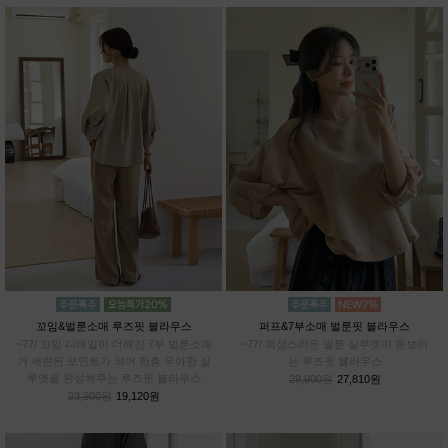
꼬임&벌룬소매 루즈핏 블라우스
퍼프&7부소매 벌룬핏 블라우스
~77/ 꼬임 디테일이 더해진 7부 벌룬소매
~77/ 여성스러운 벌룬 실루엣이 돋보이
가 세련된 포인트가 되어 한층 우아한 실
는 루즈핏 블라우스
루엣을 완성해주는 루즈핏 블라우스
29,900원
27,810원
23,900원
19,120원