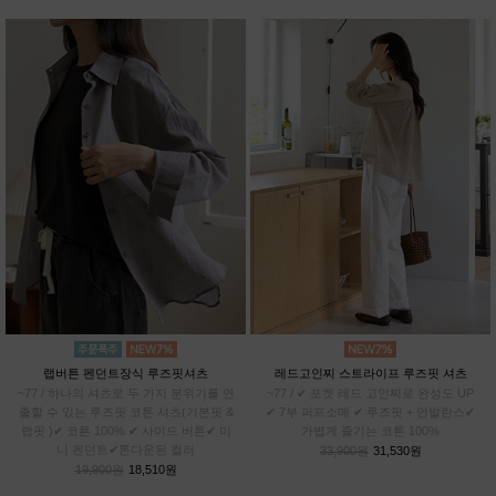
랩버튼 펜던트장식 루즈핏셔츠
레드고인찌 스트라이프 루즈핏 셔츠
~77 / 하나의 셔츠로 두 가지 분위기를 연
~77 / ✔ 포켓 레드 고인찌로 완성도 UP
출할 수 있는 루즈핏 코튼 셔츠(기본핏 &
✔ 7부 퍼프소매 ✔ 루즈핏 + 언발란스✔
랩핏 )✔ 코튼 100% ✔ 사이드 버튼✔ 미
가볍게 즐기는 코튼 100%
니 펜던트✔톤다운된 컬러
33,900원
31,530원
19,900원
18,510원