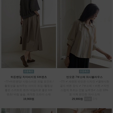
히든밴딩 치마바지핏 6부팬츠
반오픈 7부소매 와샤블라우스
~77+히든밴딩/ 사랑스러운 프릴 포인트 /
~77/ ✔ 세련된 반오픈 디자인 ✔클래식한
활동성을 높여주는 사이드 트임 /활동성
골드 버튼 장식 ✔ 7부소매 + 버튼 ✔자연
좋은 스커트핏 팬츠/ 데일리로 좋은 6부
스럽게 흐르는 언발 실루엣✔ 스판 10%
팬츠/ 바람 솔솔, 쾌적한 드라이 소재
로 더욱 편안한 와샤 소재
리뷰
3
19,900원
29,900원