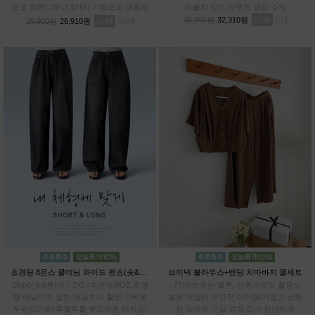
으로 트렌디하고 3가지 기장으로 내몸에
라붙지 않는 산뜻한 냉감 소재
알맞게 PICK!# 프리미엄 텐셀70% 기능
리뷰
6
35,900원
32,310원
리뷰
50
29,900원
26,910원
성 아이스 원단
초경량 8온스 쿨데님 와이드 팬츠(숏&롱)
브이넥 블라우스+밴딩 치마바지 쿨세트
2type(숏&롱)/S ~ 2XL+속밴딩/8OZ 초경
~77/세트로는 물론, 단독으로도 활용도
량 데님으로 일반 데님보다 훨씬 가벼운
높은 데일리 꾸안꾸 아이템/가볍고 산뜻
두께감으로/ 후들후들 부드러운 터치감/
한 소재로 구김 걱정 없이 편안하게