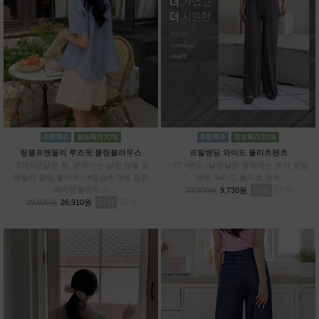
링클프렌들리 루즈핏 쿨링블라우스
프릴밴딩 와이드 플리츠팬츠
~77반/군살은 쏙, 분위기는 살린 링클 프
~77 +밴딩 /살랑살랑 움직이는 핏이 정말
렌들리 쿨링 블라우스#흡습속건에 강한
예쁜 와이드 플리츠 팬츠
레이온블라우스
리뷰
18
13,900원
9,730원
리뷰
56
29,900원
26,910원