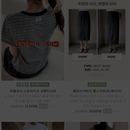
라벨장식 스트라이프 코튼티셔츠
쿨와샤 H라인 롱스커트(숏,베이직)
✔ 믹스 스트라이프 패턴✔ 배색 넥라인✔
2type(숏,베이직)/S~2XL/시원한 쿨와샤
백 라벨 장식✔ 코튼 100%
소재로 멋스러움과 시원함을 모두갖춘 H
리뷰
11
라인 스커트+굿스판
13,900원
12,510원
리뷰
44
22,800원
20,520원