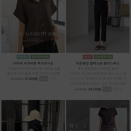
카라넥 자개버튼 루즈핏셔츠
히든밴딩 찰떡스판 썸머스랙스
~77/쿨레이온 80%함유된 내추럴 링클
★누적판매량 10,000장 돌파
블라우스#여름을 위한 꾸안꾸 셔츠템
~!/S,M,L,XL,2XL+히든밴딩 /하나 사고 하
리뷰
37
나 더 사서 쟁여두는 인생 팬츠 #여름 저
30,900원
27,810원
격! 인생 슬랙스#입는 순간 차가운 감촉
#스판 12%로 허리부터~발끝까지 완벽한
리뷰
298
21,900원
19,710원
신축성!