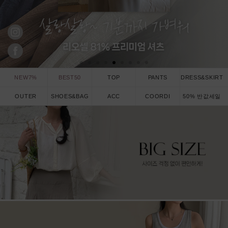
NEW7%
BEST50
TOP
PANTS
DRESS&SKIRT
OUTER
SHOES&BAG
ACC
COORDI
50% 반값세일