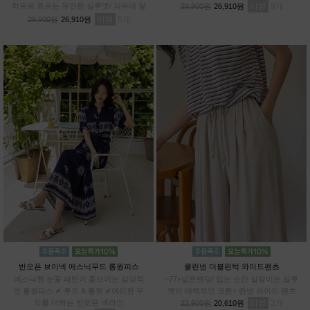
차르르 흐르는 유연한 실루엣/ 피부에 닿
리뷰
9
29,900원
26,910원
아도 까슬거림 ZERO/ 일반 데님과 차별
리뷰
5
29,900원
26,910원
화된 쾌적함
반오픈 브이넥 에스닉무드 롱원피스
쿨린넨 더블핀턱 와이드팬츠
에스닉한 눈꽃 패턴이 돋보이는 감성적
~77+넓은밴딩/ 입는 순간 살랑이는 실루
인 롱원피스 ✔ 루즈 & 롱핏 ✔여리한 무
엣이 매력적인 코튼+ 린넨 와이드 팬츠
드를 더하는 반오픈 넥라인
리뷰
2
22,900원
20,610원