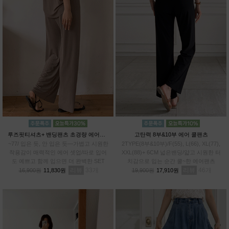
루즈핏티셔츠+ 밴딩팬츠 초경량 에어셋업
고탄력 8부&10부 에어 쿨팬츠
~77/ 입은 듯, 안 입은 듯—가볍고 시원한
2TYPE(8부&10부)/F(55), L(66), XL(77),
착용감이 매력적인 에어 셋업/따로 입어
XXL(88)+ 6CM 넓은밴딩/얇고 시원한 터
도 예쁘고 함께 입으면 더 완벽한 SET
치감으로 입는 순간 쿨~한 에어팬츠
리뷰
33
리뷰
46
16,900원
11,830원
19,900원
17,910원