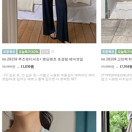
33
no.28159 루즈핏티셔츠+ 밴딩팬츠 초경량 에어셋업
no.28109 고탄력
16,900원
→
11,830원
19,900원
→
17,910
~77/ 입은 듯, 안 입은 듯—가볍고 시원한 착용감이 매력적인 에어
2TYPE(8부&10부)/F(5
셋업/따로 입어도 예쁘고 함께 입으면 더 완벽한 SET
얇고 시원한 터치감으