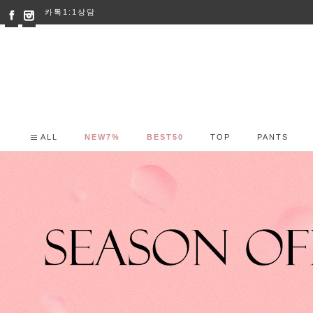
카톡1:1상담
ALL
NEW7%
BEST50
TOP
PANTS