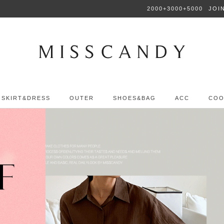
2000+3000+5000
JOI
SKIRT&DRESS
OUTER
SHOES&BAG
ACC
COO