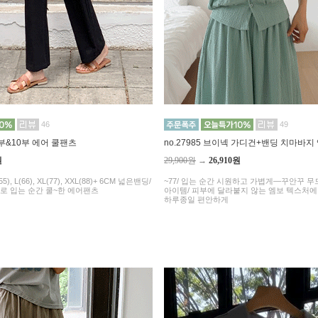
46
49
 8부&10부 에어 쿨팬츠
no.27985 브이넥 가디건+밴딩 치마바지
원
29,900원
→
26,910원
5), L(66), XL(77), XXL(88)+ 6CM 넓은밴딩/
~77/ 입는 순간 시원하고 가볍게—꾸안꾸 
로 입는 순간 쿨~한 에어팬츠
아이템/ 피부에 달라붙지 않는 엠보 텍스처
하루종일 편안하게