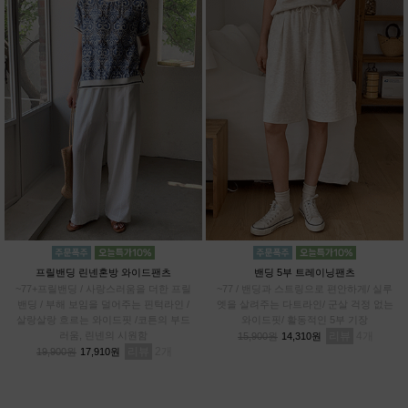
프릴밴딩 린넨혼방 와이드팬츠
밴딩 5부 트레이닝팬츠
~77+프릴밴딩 / 사랑스러움을 더한 프릴
~77 / 밴딩과 스트링으로 편안하게/ 실루
밴딩 / 부해 보임을 덜어주는 핀턱라인 /
엣을 살려주는 다트라인/ 군살 걱정 없는
살랑살랑 흐르는 와이드핏 /코튼의 부드
와이드핏/ 활동적인 5부 기장
러움, 린넨의 시원함
리뷰
4
15,900원
14,310원
리뷰
2
19,900원
17,910원