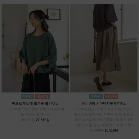
퍼프&7부소매 벌룬핏 블라우스
히든밴딩 치마바지핏 6부팬츠
~77/ 여성스러운 벌룬 실루엣이 돋보이
~77+히든밴딩/ 사랑스러운 프릴 포인트 /
는 루즈핏 블라우스
활동성을 높여주는 사이드 트임 /활동성
좋은 스커트핏 팬츠/ 데일리로 좋은 6부
29,900원
27,810원
팬츠/ 바람 솔솔, 쾌적한 드라이 소재
19,900원
18,510원