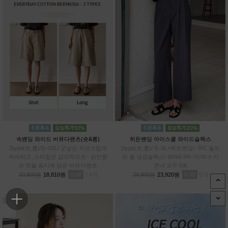
속밴딩 와이드 버뮤다팬츠(숏&롱)
히든밴딩 아이스쿨 와이드슬랙스
2type(숏,롱)/S~3XL/ 군살은 자연스럽게
2type(숏,롱)/ S~XL+히든밴딩/ -5ºC 울트
커버하고 ,스타일은 감각적으로~ 편안함
라 쿨 냉감슬랙스/ SPAN 8% /키작녀·키
과 멋을 동시에 담은 버뮤다팬츠
큰녀 모두 OK
리뷰
14
리뷰
9
20,900원
18,810원
29,900원
23,920원