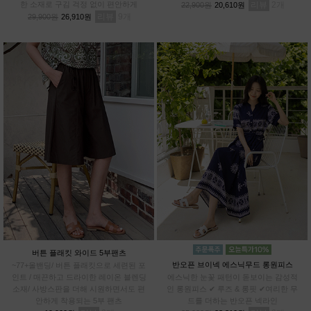
한 소재로 구김 걱정 없이 편안하게
리뷰
2
22,900원
20,610원
리뷰
9
29,900원
26,910원
버튼 플래킷 와이드 5부팬츠
반오픈 브이넥 에스닉무드 롱원피스
~77+올밴딩/ 버튼 플래킷으로 세련된 포
인트 / 매끈하고 드라이한 레이온 블렌딩
에스닉한 눈꽃 패턴이 돋보이는 감성적
소재/ 사방스판을 더해 시원하면서도 편
인 롱원피스 ✔ 루즈 & 롱핏 ✔여리한 무
안하게 착용되는 5부 팬츠
드를 더하는 반오픈 넥라인