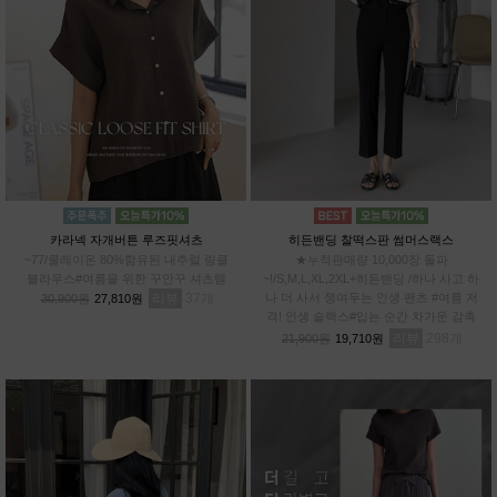
카라넥 자개버튼 루즈핏셔츠
히든밴딩 찰떡스판 썸머스랙스
~77/쿨레이온 80%함유된 내추럴 링클
★누적판매량 10,000장 돌파
블라우스#여름을 위한 꾸안꾸 셔츠템
~!/S,M,L,XL,2XL+히든밴딩 /하나 사고 하
리뷰
37
나 더 사서 쟁여두는 인생 팬츠 #여름 저
30,900원
27,810원
격! 인생 슬랙스#입는 순간 차가운 감촉
#스판 12%로 허리부터~발끝까지 완벽한
리뷰
298
21,900원
19,710원
신축성!