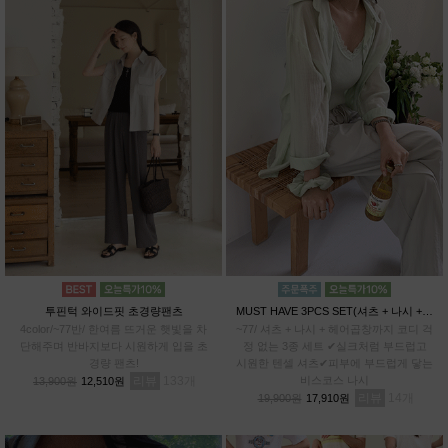
투핀턱 와이드핏 초경량팬츠
MUST HAVE 3PCS SET(셔츠 + 나시 + 헤어곱창)
4color/~77반/ 한여름 뜨거운 햇빛을 차
~77/ 셔츠 + 나시 + 헤어곱창까지 코디 걱
단해주며 반바지보다 시원하게 입을 초
정 없는 3종 세트 ✔실크처럼 부드럽고
경량 팬츠!
시원한 텐셀 셔츠✔피부에 부드럽게 닿는
리뷰
133
비스코스 나시
13,900원
12,510원
리뷰
14
19,900원
17,910원