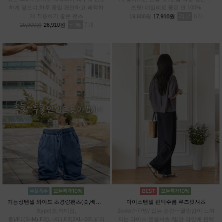
하게 닿으며,하루 종일 편안하고 쾌적하
즈핏/ 데일리로 좋은 면 100%
게 착용하기 좋은 팬츠
리뷰
6
19,900원
17,910원
리뷰
7
29,900원
26,910원
기능성텐셀 와이드 초경량팬츠(숏,베이직,롱)
아이스텐셀 핀턱주름 루즈핏셔츠
3type(숏,미디엄,
2color/~77반/ 입는 순간~~쿨링감이 느껴
롱)/F1(S~M),F2(L~XL),F3(2XL~3XL)/ 라
지는 아이스 텐셀셔츠 /밑단 라인에 핀턱