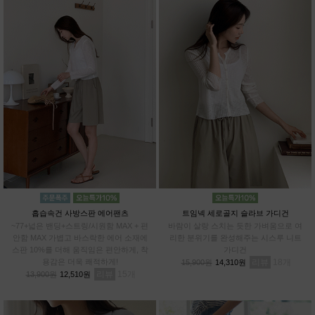
흡습속건 사방스판 에어팬츠
트임넥 세로골지 슬라브 가디건
~77+넓은 밴딩+스트링/시원함 MAX + 편
바람이 살랑 스치는 듯한 가벼움으로 여
안함 MAX 가볍고 바스락한 에어 소재에
리한 분위기를 완성해주는 시스루 니트
스판 10%를 더해 움직임은 편안하게, 착
가디건
용감은 더욱 쾌적하게!
리뷰
18
15,900원
14,310원
리뷰
15
13,900원
12,510원