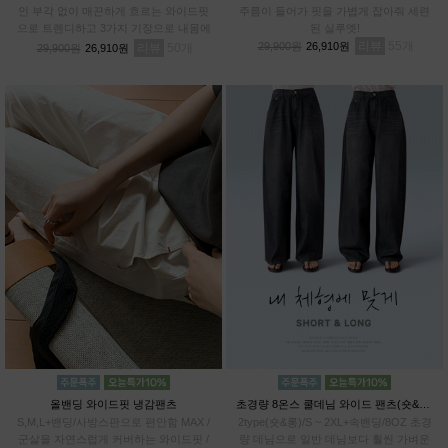
인 부각 없이 매끈하게 흐르는 와이드핏
주름이 들어가 핏을 가볍게 잡아줘 세련
으로 트렌디하고 3가지 기장으로 내몸에
된 실루엣!
알맞게 PICK!# 프리미엄 텐셀70% 기능
리뷰
55
29,900원
26,910원
리뷰
50
29,900원
26,910원
성 아이스 원단
올밴딩 와이드핏 냉감팬츠
초경량 8온스 쿨데님 와이드 팬츠(숏&롱)
S,M,L+밴딩/사방스판으로 편안함 MAX /
2type(숏&롱)/S ~ 2XL+속밴딩/8OZ 초경
군살을 자연스럽게 커버하는 와이드핏 /
량 데님으로 일반 데님보다 훨씬 가벼운