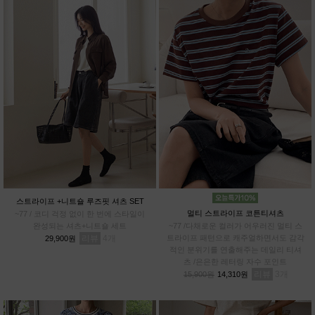
스트라이프 +니트숄 루즈핏 셔츠 SET
멀티 스트라이프 코튼티셔츠
~77 / 코디 걱정 없이 한 번에 스타일이
완성되는 셔츠+니트숄 세트
~77 /다채로운 컬러가 어우러진 멀티 스
리뷰
4
트라이프 패턴으로 캐주얼하면서도 감각
29,900원
적인 분위기를 연출해주는 데일리 티셔
츠 /은은한 레터링 자수 포인트
리뷰
3
15,900원
14,310원