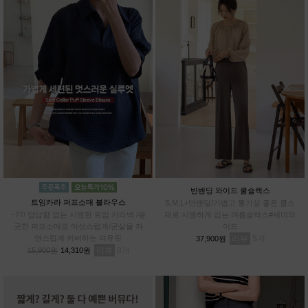
반밴딩 와이드 쿨슬랙스
트임카라 퍼프소매 블라우스
S,M,L+반밴딩/가볍고 통기성 좋은 쿨소
~77/ 답답함 없는 시원한 트임 카라넥 /봉
재로 시원하게 입는 여름슬랙스#세미와
긋한 퍼프소매로 여성스럽게/군살을 자
이드
연스럽게 커버하는 여유핏
리뷰
5
37,900원
리뷰
8
15,900원
14,310원