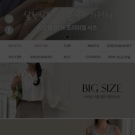
NEW7%
BEST50
TOP
PANTS
DRESS&SKIRT
OUTER
SHOES&BAG
ACC
COORDI
50% 반값세일