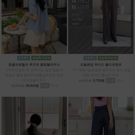
링클프렌들리 루즈핏 쿨링블라우스
프릴밴딩 와이드 플리츠팬츠
~77반/군살은 쏙, 분위기는 살린 링클 프
~77 +밴딩 /살랑살랑 움직이는 핏이 정말
렌들리 쿨링 블라우스#흡습속건에 강한
예쁜 와이드 플리츠 팬츠
레이온블라우스
리뷰
18
13,900원
9,730원
리뷰
56
29,900원
26,910원