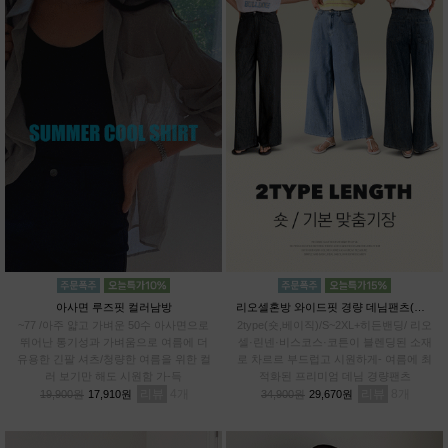
아사면 루즈핏 컬러남방
리오셀혼방 와이드핏 경량 데님팬츠(숏,베이직)
~77 /아주 얇고 가벼운 50수 아사면으로
2type(숏,베이직)/S~2XL+히든밴딩/ 리오
뛰어난 통기성과 가벼움으로 여름에 더
셀·린넨·비스코스·코튼이 블렌딩된 소재
유용한 긴팔 셔츠/청량한 여름을 위한 컬
로 차르르 부드럽고 시원하게- 여름에 최
러 보기만 해도 시원함 가-득
적화된 프리미엄 데님 경량팬츠
리뷰
4
리뷰
8
19,900원
17,910원
34,900원
29,670원