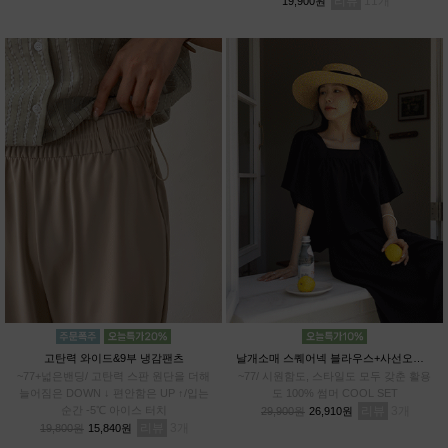
리뷰
11
19,900원
리
고탄력 와이드&9부 냉감팬츠
날개소매 스퀘어넥 블라우스+사선오버랩 치마바지SET
~77+넓은밴딩/ 고탄력 스판 원단을 더해
~77/ 시원함도, 스타일도 모두 갖춘 활용
늘어짐은 DOWN ↓ 편안함은 UP ↑/입는
도 100% 썸머 COOL SET
순간 -5℃ 아이스 터치
리뷰
3
29,900원
26,910원
리뷰
3
19,800원
15,840원