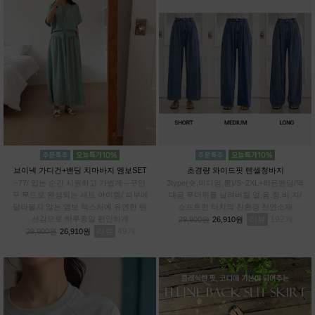
브이넥 가디건+밴딩 치마바지 엠보SET
초경량 와이드핏 텐셀청바지
~77/ 입는 순간 시원하고 가볍게—꾸안
3type(숏,미디엄,롱)/S~2XL+히든밴딩/역
꾸 무드로 완성되는 세트 아이템/ 피부에
대금 무더위를 날려버릴 얼.음.청.바.지/
달라붙지 않는 엠보 텍스처에 유연한 텐
소프트한 터치의 친환경 천연소재
션감으로 하루종일 편안하게
리뷰
192
29,900원
26,910원
리뷰
49
29,900원
26,910원