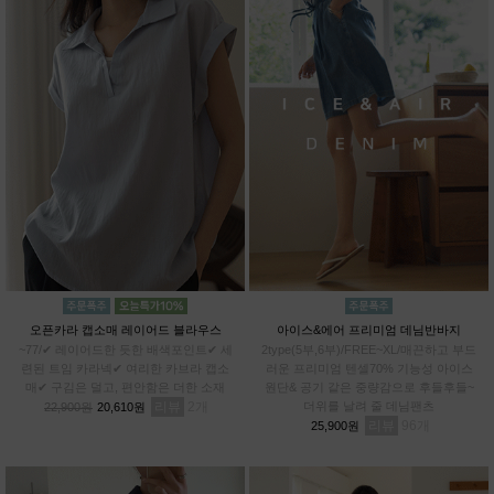
오픈카라 캡소매 레이어드 블라우스
아이스&에어 프리미엄 데님반바지
~77/✔ 레이어드한 듯한 배색포인트✔ 세
2type(5부,6부)/FREE~XL/매끈하고 부드
련된 트임 카라넥✔ 여리한 카브라 캡소
러운 프리미엄 텐셀70% 기능성 아이스
매✔ 구김은 덜고, 편안함은 더한 소재
원단& 공기 같은 중량감으로 후들후들~
리뷰
2
더위를 날려 줄 데님팬츠
22,900원
20,610원
리뷰
96
25,900원