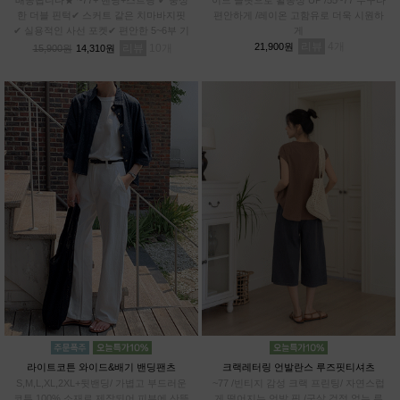
한 더블 핀턱✔ 스커트 같은 치마바지핏
편안하게 /레이온 고함유로 더욱 시원하
✔ 실용적인 사선 포켓✔ 편안한 5~6부 기
게
장✔차르르 가벼운 와샤 원단
리뷰
4
21,900원
리뷰
10
15,900원
14,310원
라이트코튼 와이드&배기 밴딩팬츠
크랙레터링 언발란스 루즈핏티셔츠
S,M,L,XL,2XL+뒷밴딩/ 가볍고 부드러운
~77 /빈티지 감성 크랙 프린팅/ 자연스럽
코튼 100% 소재로 제작되어 피부에 산뜻
게 떨어지는 언발 핏 /군살 걱정 없는 루