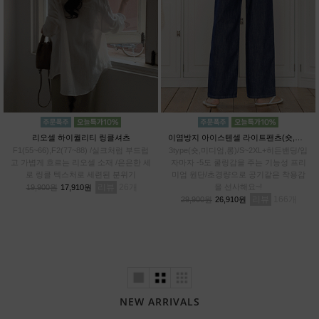
리오셀 하이퀄리티 링클셔츠
이염방지 아이스텐셀 라이트팬츠(숏,미디엄,롱)
F1(55~66),F2(77~88) /실크처럼 부드럽
3type(숏,미디엄,롱)/S~2XL+히든밴딩/입
고 가볍게 흐르는 리오셀 소재 /은은한 세
자마자 -5도 쿨링감을 주는 기능성 프리
로 링클 텍스처로 세련된 분위기
미엄 원단/초경량으로 공기같은 착용감
리뷰
26
을 선사해요~!
19,900원
17,910원
리뷰
166
29,900원
26,910원
NEW ARRIVALS