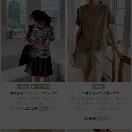
라벨장식 스트라이프 코튼티셔츠
커브라인 플리츠 언발티셔츠
✔ 믹스 스트라이프 패턴✔ 배색 넥라인✔
부드럽게 흐르는 커브라인에 버튼 포인
백 라벨 장식✔ 코튼 100%
트 /시선을 분산시켜 슬림해 보이는 언발
리뷰
10
라인 /한쪽만 더해진 플리츠로 감각적인
13,900원
12,510원
포인트
리뷰
8
23,900원