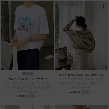
레이온 블렌드 스트라이프 브이넥니트
빈티지프린팅 루즈핏 코튼맨투맨
~77 / 가볍고 부드러운 착용감으로 지금
~77 / 빈티지 감성을 담은 그래픽 / 편안
부터 간절기까지 활용하기 좋은 스트라
함과 스타일을 모두 담은 핏 /부드럽고 편
이프 브이넥 니트
안한 코튼 블렌드
리뷰
1
19,900원
리뷰
2
27,900원