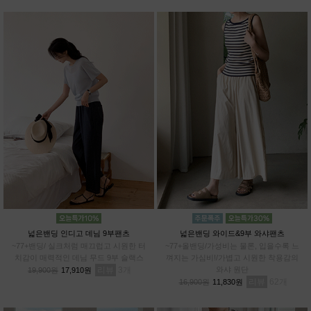
넓은밴딩 인디고 데님 9부팬츠
넓은밴딩 와이드&9부 와샤팬츠
~77+밴딩/ 실크처럼 매끄럽고 시원한 터
~77+올밴딩/가성비는 물론, 입을수록 느
치감이 매력적인 데님 무드 9부 슬랙스
껴지는 가심비!/가볍고 시원한 착용감의
리뷰
3
와샤 원단
19,900원
17,910원
리뷰
62
16,900원
11,830원