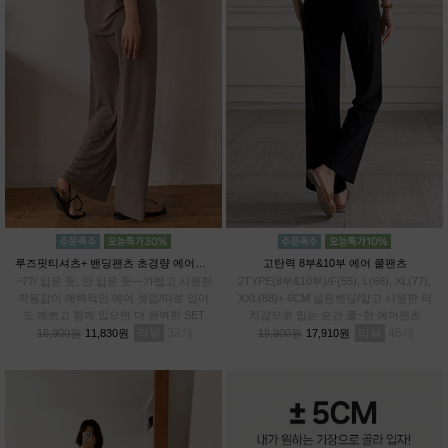
루즈핏티셔츠+ 밴딩팬츠 초경량 에어셋업
고탄력 8부&10부 에어 쿨팬츠
~77/ 입은 듯, 안 입은 듯—가볍고 시원한
2TYPE(8부&10부)/F(55), L(66), XL(77),
착용감이 매력적인 에어 셋업/따로 입어
XXL(88)+ 6CM 넓은밴딩/얇고 시원한 터
도 예쁘고 함께 입으면 더 완벽한 SET
치감으로 입는 순간 쿨~한 에어팬츠
리뷰
33
리뷰
46
16,900원
11,830원
19,900원
17,910원