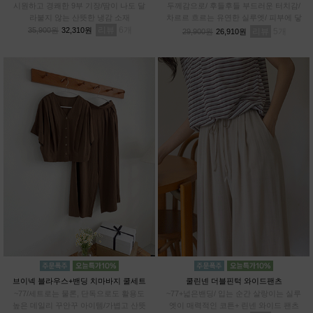
시원하고 경쾌한 9부 기장/땀이 나도 달
두께감으로/ 후들후들 부드러운 터치감/
라붙지 않는 산뜻한 냉감 소재
차르르 흐르는 유연한 실루엣/ 피부에 닿
리뷰
6
아도 까슬거림 ZERO/ 일반 데님과 차별
35,900원
32,310원
리뷰
5
29,900원
26,910원
화된 쾌적함
브이넥 블라우스+밴딩 치마바지 쿨세트
쿨린넨 더블핀턱 와이드팬츠
~77/세트로는 물론, 단독으로도 활용도
~77+넓은밴딩/ 입는 순간 살랑이는 실루
높은 데일리 꾸안꾸 아이템/가볍고 산뜻
엣이 매력적인 코튼+ 린넨 와이드 팬츠