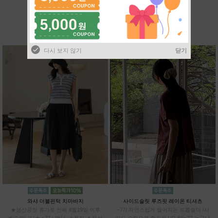
BEST SELLER
다시 보지 않기
닫기
와샤 더블핀턱 치마바지
사이드슬릿 루즈핏 레이온 티셔츠
★생산공장 휴가로 인해 8월19일 이후
~77/ 자연스럽게 떨어지는 드롭숄더 /사
배송됩니다★ ~77+ 밴딩+스트링 ✔ 풍성
이드 슬릿으로 활동성 UP /55~77 누구나