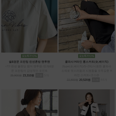
셀&영문 프린팅 린넨혼방 맨투맨
쿨와샤 H라인 롱스커트(숏,베이직)
~77/ 린넨 블렌딩 썸머 맨투맨 /조개&영
2type(숏,베이직)/S~2XL/시원한 쿨와샤
문 프린팅이 감성적인 포인트
소재로 멋스러움과 시원함을 모두갖춘 H
리뷰
5
라인 스커트+굿스판
25,900원
23,310원
리뷰
44
22,800원
20,520원