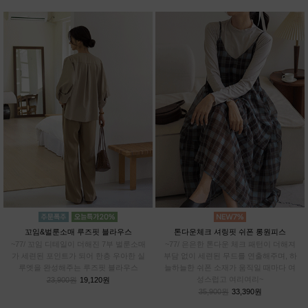
꼬임&벌룬소매 루즈핏 블라우스
톤다운체크 셔링핏 쉬폰 롱원피스
~77/ 꼬임 디테일이 더해진 7부 벌룬소매
~77/ 은은한 톤다운 체크 패턴이 더해져
가 세련된 포인트가 되어 한층 우아한 실
부담 없이 세련된 무드를 연출해주며, 하
루엣을 완성해주는 루즈핏 블라우스
늘하늘한 쉬폰 소재가 움직일 때마다 여
성스럽고 여리여리~
23,900원
19,120원
35,900원
33,390원