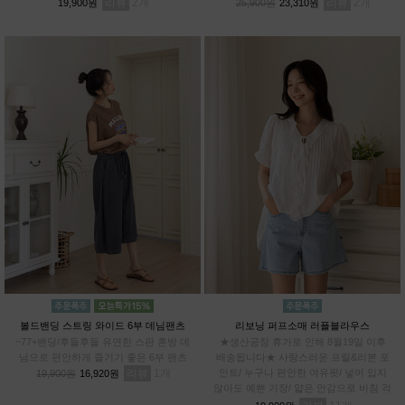
리뷰
2
리뷰
2
19,900원
25,900원
23,310원
볼드밴딩 스트링 와이드 6부 데님팬츠
리보닝 퍼프소매 러플블라우스
~77+밴딩/후들후들 유연한 스판 혼방 데
★생산공장 휴가로 인해 8월19일 이후
님으로 편안하게 즐기기 좋은 6부 팬츠
배송됩니다★ 사랑스러운 프릴&리본 포
리뷰
1
인트/ 누구나 편안한 여유핏/ 넣어 입지
19,900원
16,920원
않아도 예쁜 기장/ 얇은 안감으로 비침 걱
정 DOWN / 관리까지 쉬운 링클 프렌들