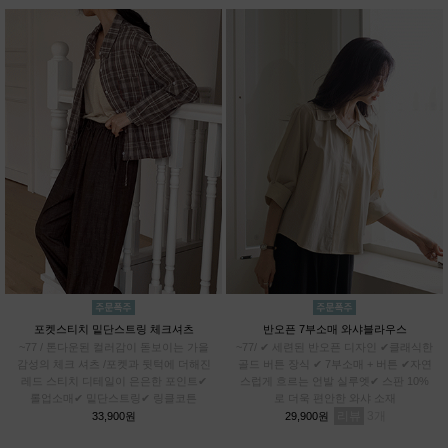
포켓스티치 밑단스트링 체크셔츠
반오픈 7부소매 와샤블라우스
~77 / 톤다운된 컬러감이 돋보이는 가을
~77/ ✔ 세련된 반오픈 디자인 ✔클래식한
감성의 체크 셔츠 /포켓과 뒷턱에 더해진
골드 버튼 장식 ✔ 7부소매 + 버튼 ✔자연
레드 스티치 디테일이 은은한 포인트✔
스럽게 흐르는 언발 실루엣✔ 스판 10%
롤업소매✔ 밑단스트링✔ 링클코튼
로 더욱 편안한 와샤 소재
리뷰
3
33,900원
29,900원