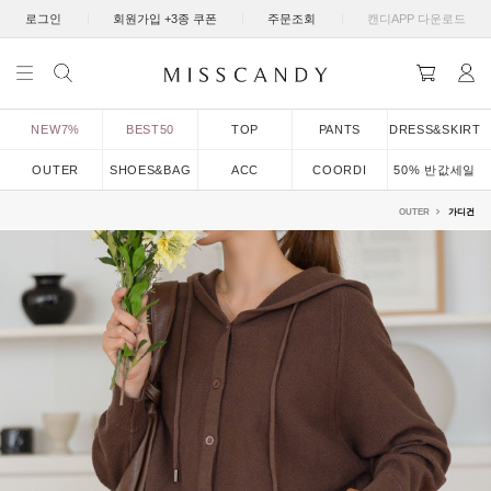
|
|
|
로그인
회원가입 +3종 쿠폰
주문조회
캔디APP 다운로드
NEW7%
BEST50
TOP
PANTS
DRESS&SKIRT
OUTER
SHOES&BAG
ACC
COORDI
50% 반값세일
OUTER
가디건