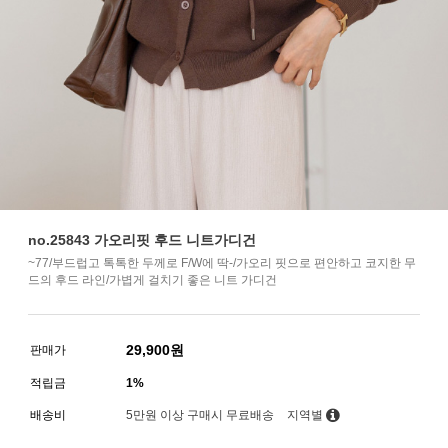
no.25843 가오리핏 후드 니트가디건
~77/부드럽고 톡톡한 두께로 F/W에 딱-/가오리 핏으로 편안하고 코지한 무
드의 후드 라인/가볍게 걸치기 좋은 니트 가디건
29,900
원
판매가
적립금
1%
배송비
5만원 이상 구매시 무료배송
지역별