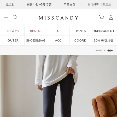
|
|
|
로그인
회원가입 +3종 쿠폰
주문조회
캔디APP 다운로드
NEW7%
BEST50
TOP
PANTS
DRESS&SKIRT
OUTER
SHOES&BAG
ACC
COORDI
50% 반값세일
PANTS
레깅스