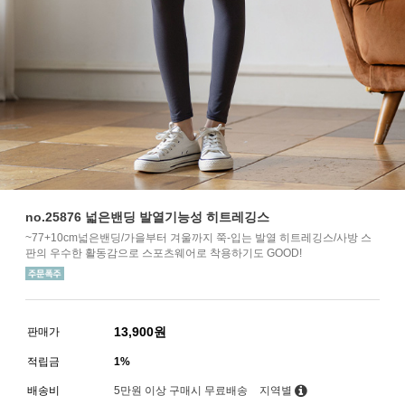
no.25876 넓은밴딩 발열기능성 히트레깅스
~77+10cm넓은밴딩/가을부터 겨울까지 쭉-입는 발열 히트레깅스/사방 스
판의 우수한 활동감으로 스포츠웨어로 착용하기도 GOOD!
13,900
원
판매가
적립금
1%
배송비
5만원 이상 구매시 무료배송
지역별