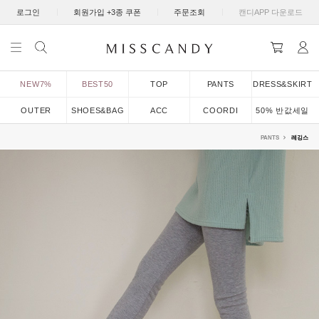
|
|
|
로그인
회원가입 +3종 쿠폰
주문조회
캔디APP 다운로드
NEW7%
BEST50
TOP
PANTS
DRESS&SKIRT
OUTER
SHOES&BAG
ACC
COORDI
50% 반값세일
PANTS
레깅스