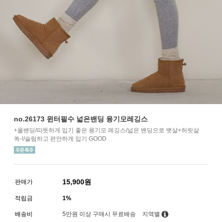
no.26173 윈터필수 넓은밴딩 융기모레깅스
+올밴딩/따뜻하게 입기 좋은 융기모 레깅스/넓은 밴딩으로 뱃살+허릿살
쏙-!/슬림하고 편안하게 입기 GOOD
15,900
원
판매가
적립금
1%
배송비
5만원 이상 구매시 무료배송
지역별