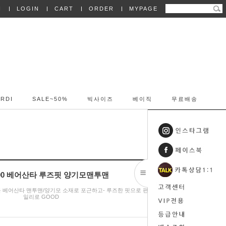
N
LOGIN
CART
ORDER
MYPAGE
RDI
SALE~50%
빅사이즈
베이직
무료배송
6200 베어산타 루즈핏 양기모맨투맨
운 베어산타 맨투맨/양기모 소재로 포근하고- 루즈한 핏으로 편안해 데
일리로 GOOD