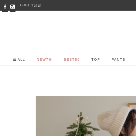
카톡1:1상담
ALL
NEW7%
BEST50
TOP
PANTS