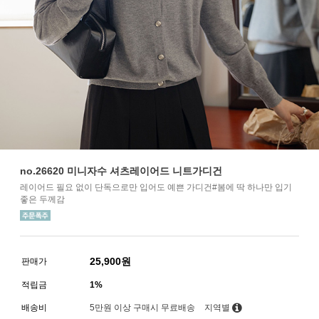
no.26620 미니자수 셔츠레이어드 니트가디건
레이어드 필요 없이 단독으로만 입어도 예쁜 가디건#봄에 딱 하나만 입기
좋은 두께감
25,900
원
판매가
적립금
1%
배송비
5만원 이상 구매시 무료배송
지역별