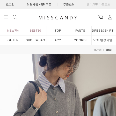
|
|
|
로그인
회원가입 +3종 쿠폰
주문조회
캔디APP 다운로드
NEW7%
BEST50
TOP
PANTS
DRESS&SKIRT
OUTER
SHOES&BAG
ACC
COORDI
50% 반값세일
OUTER
가디건