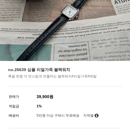
no.26639 심플 리얼가죽 블랙워치
룩을 한층 더 멋스럽게 연출하는 블랙워치#리얼가죽#메탈
39,900
원
판매가
적립금
1%
배송비
5만원 이상 구매시 무료배송
지역별