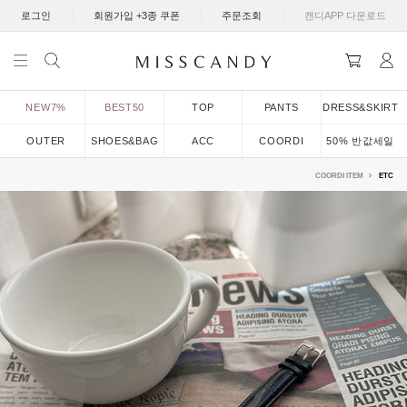
|
|
|
로그인
회원가입 +3종 쿠폰
주문조회
캔디APP 다운로드
NEW7%
BEST50
TOP
PANTS
DRESS&SKIRT
OUTER
SHOES&BAG
ACC
COORDI
50% 반값세일
COORDI ITEM
ETC