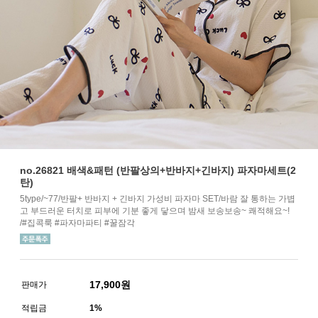
no.26821 배색&패턴 (반팔상의+반바지+긴바지) 파자마세트(2
탄)
5type/~77/반팔+ 반바지 + 긴바지 가성비 파자마 SET/바람 잘 통하는 가볍
고 부드러운 터치로 피부에 기분 좋게 닿으며 밤새 보송보송~ 쾌적해요~!
/#집콕룩 #파자마파티 #꿀잠각
17,900
원
판매가
적립금
1%