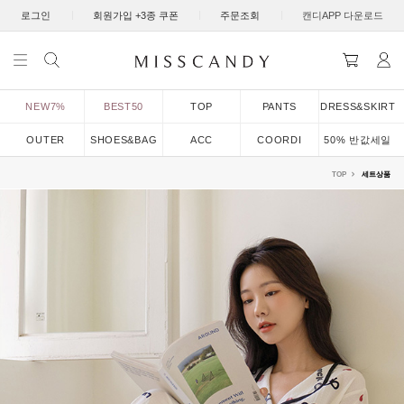
|
|
|
로그인
회원가입 +3종 쿠폰
주문조회
캔디APP 다운로드
NEW7%
BEST50
TOP
PANTS
DRESS&SKIRT
OUTER
SHOES&BAG
ACC
COORDI
50% 반값세일
TOP
세트상품