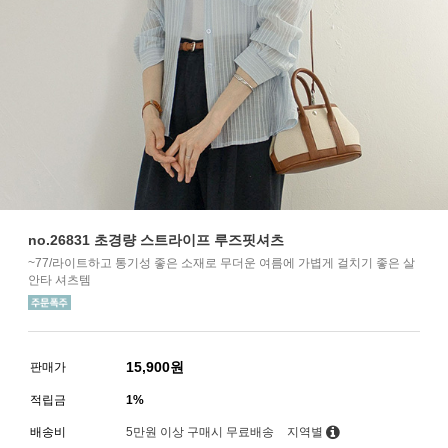
no.26831 초경량 스트라이프 루즈핏셔츠
~77/라이트하고 통기성 좋은 소재로 무더운 여름에 가볍게 걸치기 좋은 살
안타 셔츠템
15,900
원
판매가
적립금
1%
배송비
5만원 이상 구매시 무료배송
지역별