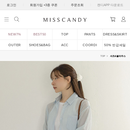
|
|
|
로그인
회원가입 +3종 쿠폰
주문조회
캔디APP 다운로드
NEW7%
BEST50
TOP
PANTS
DRESS&SKIRT
OUTER
SHOES&BAG
ACC
COORDI
50% 반값세일
TOP
셔츠&블라우스