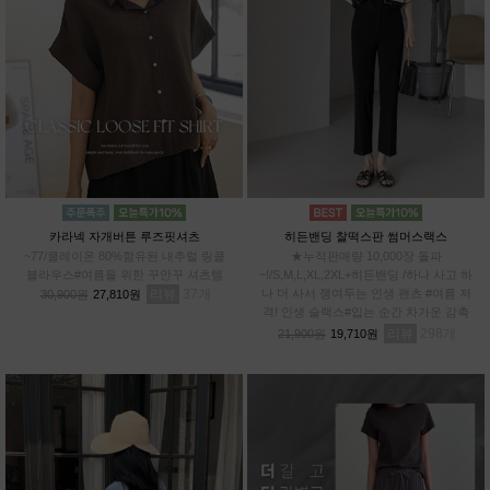
카라넥 자개버튼 루즈핏셔츠
히든밴딩 찰떡스판 썸머스랙스
~77/쿨레이온 80%함유된 내추럴 링클
★누적판매량 10,000장 돌파
블라우스#여름을 위한 꾸안꾸 셔츠템
~!/S,M,L,XL,2XL+히든밴딩 /하나 사고 하
리뷰
37
나 더 사서 쟁여두는 인생 팬츠 #여름 저
30,900원
27,810원
격! 인생 슬랙스#입는 순간 차가운 감촉
#스판 12%로 허리부터~발끝까지 완벽한
리뷰
298
21,900원
19,710원
신축성!