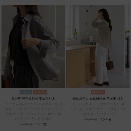
랩버튼 펜던트장식 루즈핏셔츠
레드고인찌 스트라이프 루즈핏 셔츠
~77 / 하나의 셔츠로 두 가지 분위기를 연
~77 / ✔ 포켓 레드 고인찌로 완성도 UP
출할 수 있는 루즈핏 코튼 셔츠(기본핏 &
✔ 7부 퍼프소매 ✔ 루즈핏 + 언발란스✔
랩핏 )✔ 코튼 100% ✔ 사이드 버튼✔ 미
가볍게 즐기는 코튼 100%
니 펜던트✔톤다운된 컬러
33,900원
31,530원
19,900원
18,510원