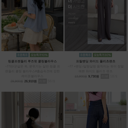
링클프렌들리 루즈핏 쿨링블라우스
프릴밴딩 와이드 플리츠팬츠
~77반/군살은 쏙, 분위기는 살린 링클 프
~77 +밴딩 /살랑살랑 움직이는 핏이 정말
렌들리 쿨링 블라우스#흡습속건에 강한
예쁜 와이드 플리츠 팬츠
레이온블라우스
리뷰
18
13,900원
9,730원
리뷰
56
29,900원
26,910원