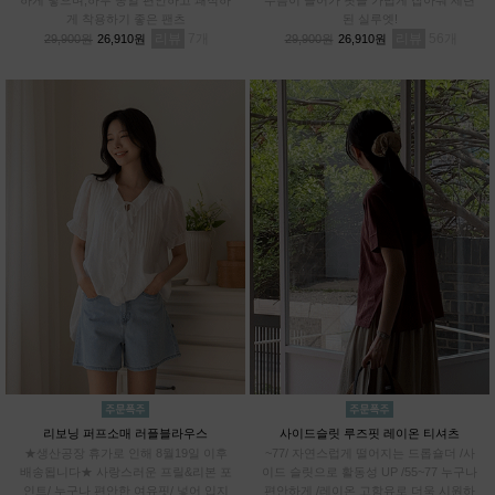
게 착용하기 좋은 팬츠
된 실루엣!
리뷰
7
리뷰
56
29,900원
26,910원
29,900원
26,910원
리보닝 퍼프소매 러플블라우스
사이드슬릿 루즈핏 레이온 티셔츠
★생산공장 휴가로 인해 8월19일 이후
~77/ 자연스럽게 떨어지는 드롭숄더 /사
배송됩니다★ 사랑스러운 프릴&리본 포
이드 슬릿으로 활동성 UP /55~77 누구나
인트/ 누구나 편안한 여유핏/ 넣어 입지
편안하게 /레이온 고함유로 더욱 시원하