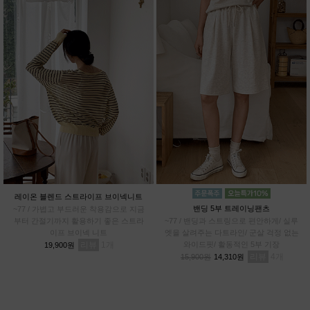
레이온 블렌드 스트라이프 브이넥니트
밴딩 5부 트레이닝팬츠
~77 / 가볍고 부드러운 착용감으로 지금
부터 간절기까지 활용하기 좋은 스트라
~77 / 밴딩과 스트링으로 편안하게/ 실루
이프 브이넥 니트
엣을 살려주는 다트라인/ 군살 걱정 없는
리뷰
1
와이드핏/ 활동적인 5부 기장
19,900원
리뷰
4
15,900원
14,310원