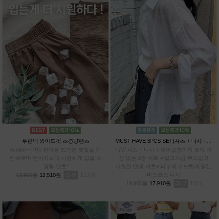
투핀턱 와이드핏 초경량팬츠
MUST HAVE 3PCS SET(셔츠 + 나시 + 헤어곱창)
4color/~77반/ 한여름 뜨거운 햇빛을 차
~77/ 셔츠 + 나시 + 헤어곱창까지 코디 걱
단해주며 반바지보다 시원하게 입을 초
정 없는 3종 세트 ✔실크처럼 부드럽고
경량 팬츠!
시원한 텐셀 셔츠✔피부에 부드럽게 닿는
리뷰
133
비스코스 나시
13,900원
12,510원
리뷰
14
19,900원
17,910원