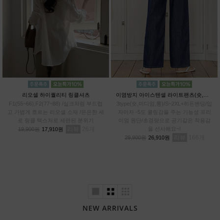
리오셀 하이퀄리티 링클셔츠
이염방지 아이스텐셀 라이트팬츠(숏,미디엄,롱)
F1(55~66),F2(77~88) /실크처럼 부드럽
3type(숏,미디엄,롱)/S~2XL+히든밴딩/입
고 가볍게 흐르는 리오셀 소재 /은은한 세
자마자 -5도 쿨링감을 주는 기능성 프리
로 링클 텍스처로 세련된 분위기
미엄 원단/초경량으로 공기같은 착용감
리뷰
26
을 선사해요~!
19,900원
17,910원
리뷰
166
29,900원
26,910원
NEW ARRIVALS