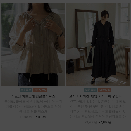
리보닝 퍼프소매 링클블라우스
브이넥 가디건+밴딩 치마바지 꾸안꾸SET
묶어도, 풀어도 예쁜 리보닝 /여리한 분위
~77/가볍게 입었는데, 은근히 더 예뻐 보
기를 더하는 퍼프소매/열가공으로 완성
이는 꾸민 듯 안 꾸민 듯, 데일리로 손이
한 세로 링클 텍스처
자주 가는 엠보세트/피부에 달라붙지 않
는 엠보 텍스처에 유연한 텐션감으로 하
19,900원
18,510원
루종일 편안하게
29,900원
27,810원