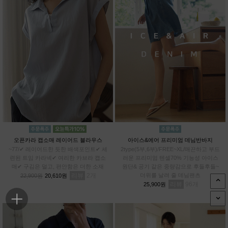
오픈카라 캡소매 레이어드 블라우스
아이스&에어 프리미엄 데님반바지
~77/✔ 레이어드한 듯한 배색포인트✔ 세
2type(5부,6부)/FREE~XL/매끈하고 부드
련된 트임 카라넥✔ 여리한 카브라 캡소
러운 프리미엄 텐셀70% 기능성 아이스
매✔ 구김은 덜고, 편안함은 더한 소재
원단& 공기 같은 중량감으로 후들후들~
리뷰
2
더위를 날려 줄 데님팬츠
22,900원
20,610원
리뷰
96
25,900원