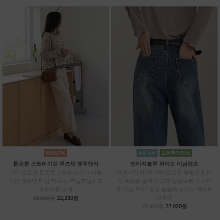
톤온톤 스트라이프 루즈핏 맨투맨티
빈티지블루 와이드 데님팬츠
~77 /은은한 톤온톤 스트라이프가 매력
S(26~27),M(28~29) /은은한 명암으로 더
적인 맨투맨 타입 티셔츠 /후들후들하고
욱 세련된 컬러감/오래 입을수록 멋스러
부드러운 소재
운 데님 무드/ 길고 슬림해 보이는 와이드
실루엣
23,900원
22,230원
25,900원
22,020원