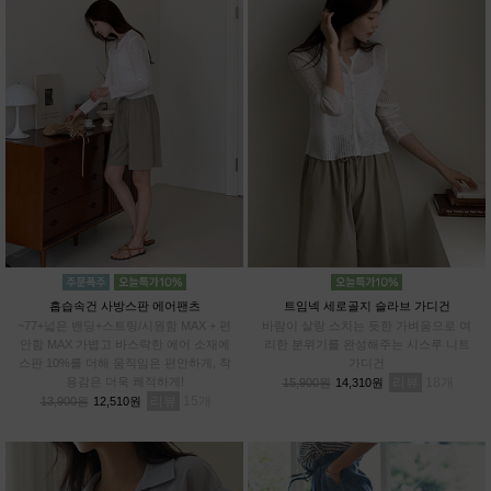
흡습속건 사방스판 에어팬츠
트임넥 세로골지 슬라브 가디건
~77+넓은 밴딩+스트링/시원함 MAX + 편
바람이 살랑 스치는 듯한 가벼움으로 여
안함 MAX 가볍고 바스락한 에어 소재에
리한 분위기를 완성해주는 시스루 니트
스판 10%를 더해 움직임은 편안하게, 착
가디건
용감은 더욱 쾌적하게!
리뷰
18
15,900원
14,310원
리뷰
15
13,900원
12,510원