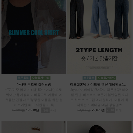
아사면 루즈핏 컬러남방
리오셀혼방 와이드핏 경량 데님팬츠(숏,베이직)
~77 /아주 얇고 가벼운 50수 아사면으로
2type(숏,베이직)/S~2XL+히든밴딩/ 리오
뛰어난 통기성과 가벼움으로 여름에 더
셀·린넨·비스코스·코튼이 블렌딩된 소재
유용한 긴팔 셔츠/청량한 여름을 위한 컬
로 차르르 부드럽고 시원하게- 여름에 최
러 보기만 해도 시원함 가-득
적화된 프리미엄 데님 경량팬츠
리뷰
4
리뷰
8
19,900원
17,910원
34,900원
29,670원