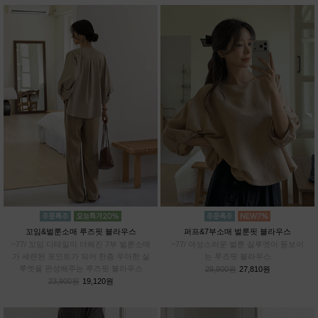
꼬임&벌룬소매 루즈핏 블라우스
퍼프&7부소매 벌룬핏 블라우스
~77/ 꼬임 디테일이 더해진 7부 벌룬소매
~77/ 여성스러운 벌룬 실루엣이 돋보이
가 세련된 포인트가 되어 한층 우아한 실
는 루즈핏 블라우스
루엣을 완성해주는 루즈핏 블라우스
29,900원
27,810원
23,900원
19,120원