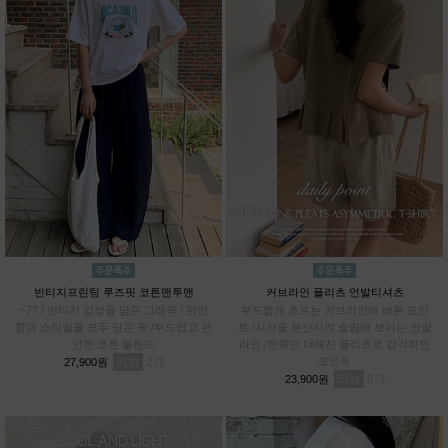
빈티지프린팅 루즈핏 코튼맨투맨
커브라인 플리츠 언발티셔츠
~77 / 빈티지 감성을 담은 그래픽 / 편안
부드럽게 흐르는 커브라인에 버튼 포인
함과 스타일을 모두 담은 핏 /부드럽고 편
트 /시선을 분산시켜 슬림해 보이는 언발
안한 코튼 블렌드
라인 /한쪽만 더해진 플리츠로 감각적인
리뷰
2
포인트
27,900원
리뷰
8
23,900원