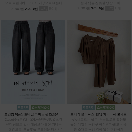
으로 트렌디하고 3가지 기장으로 내몸에
라붙지 않는 산뜻한 냉감 소재
알맞게 PICK!# 프리미엄 텐셀70% 기능
리뷰
6
35,900원
32,310원
리뷰
50
29,900원
26,910원
성 아이스 원단
초경량 8온스 쿨데님 와이드 팬츠(숏&롱)
브이넥 블라우스+밴딩 치마바지 쿨세트
2type(숏&롱)/S ~ 2XL+속밴딩/8OZ 초경
~77/세트로는 물론, 단독으로도 활용도
량 데님으로 일반 데님보다 훨씬 가벼운
높은 데일리 꾸안꾸 아이템/가볍고 산뜻
두께감으로/ 후들후들 부드러운 터치감/
한 소재로 구김 걱정 없이 편안하게