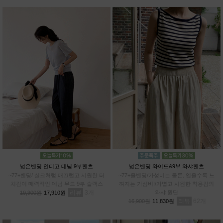
넓은밴딩 인디고 데님 9부팬츠
넓은밴딩 와이드&9부 와샤팬츠
~77+밴딩/ 실크처럼 매끄럽고 시원한 터
~77+올밴딩/가성비는 물론, 입을수록 느
치감이 매력적인 데님 무드 9부 슬랙스
껴지는 가심비!/가볍고 시원한 착용감의
리뷰
3
와샤 원단
19,900원
17,910원
리뷰
62
16,900원
11,830원