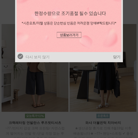
BEST SELLER
다시 보지 않기
닫기
다시 보지 않기
닫기
크랙레터링 언발란스 루즈핏티셔츠
와샤 더블핀턱 치마바지
~77 /빈티지 감성 크랙 프린팅/ 자연스럽
★생산공장 휴가로 인해 8월19일 이후
게 떨어지는 언발 핏 /군살 걱정 없는 루
배송됩니다★ ~77+ 밴딩+스트링 ✔ 풍성