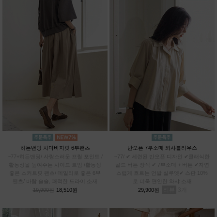
히든밴딩 치마바지핏 6부팬츠
반오픈 7부소매 와샤블라우스
~77+히든밴딩/ 사랑스러운 프릴 포인트 /
~77/ ✔ 세련된 반오픈 디자인 ✔클래식한
활동성을 높여주는 사이드 트임 /활동성
골드 버튼 장식 ✔ 7부소매 + 버튼 ✔자연
좋은 스커트핏 팬츠/ 데일리로 좋은 6부
스럽게 흐르는 언발 실루엣✔ 스판 10%
팬츠/ 바람 솔솔, 쾌적한 드라이 소재
로 더욱 편안한 와샤 소재
리뷰
3
19,900원
18,510원
29,900원