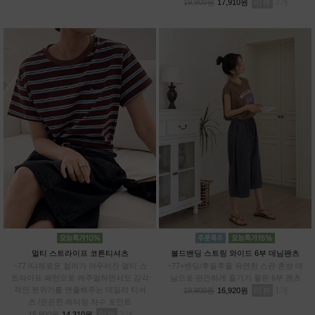
리뷰
2
19,900원
17,910원
멀티 스트라이프 코튼티셔츠
볼드밴딩 스트링 와이드 6부 데님팬츠
~77 /다채로운 컬러가 어우러진 멀티 스
~77+밴딩/후들후들 유연한 스판 혼방 데
트라이프 패턴으로 캐주얼하면서도 감각
님으로 편안하게 즐기기 좋은 6부 팬츠
적인 분위기를 연출해주는 데일리 티셔
리뷰
1
19,900원
16,920원
츠 /은은한 레터링 자수 포인트
리뷰
3
15,900원
14,310원