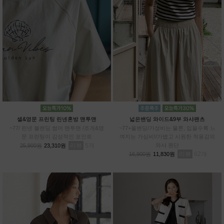
셀&영문 프린팅 린넨혼방 맨투맨
넓은밴딩 와이드&9부 와샤팬츠
~77/ 린넨 블렌딩 썸머 맨투맨 /조개&영
~77+올밴딩/가성비는 물론, 입을수록 느
문 프린팅이 감성적인 포인트
껴지는 가심비!/가볍고 시원한 착용감의
리뷰
5
와샤 원단
25,900원
23,310원
리뷰
62
16,900원
11,830원