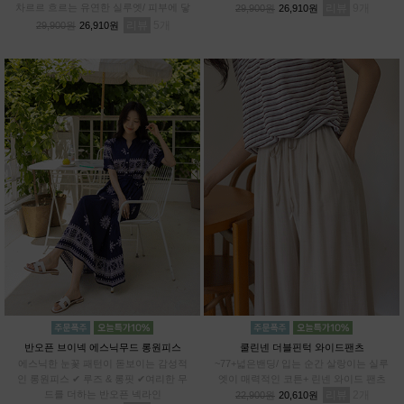
차르르 흐르는 유연한 실루엣/ 피부에 닿
리뷰
9
29,900원
26,910원
아도 까슬거림 ZERO/ 일반 데님과 차별
리뷰
5
29,900원
26,910원
화된 쾌적함
반오픈 브이넥 에스닉무드 롱원피스
쿨린넨 더블핀턱 와이드팬츠
에스닉한 눈꽃 패턴이 돋보이는 감성적
~77+넓은밴딩/ 입는 순간 살랑이는 실루
인 롱원피스 ✔ 루즈 & 롱핏 ✔여리한 무
엣이 매력적인 코튼+ 린넨 와이드 팬츠
드를 더하는 반오픈 넥라인
리뷰
2
22,900원
20,610원