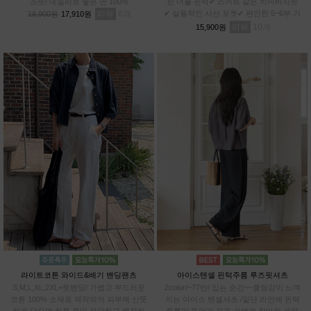
즈핏/ 데일리로 좋은 면 100%
한 더블 핀턱✔ 스커트 같은 치마바지핏
리뷰
6
✔ 실용적인 사선 포켓✔ 편안한 5~6부 기
19,900원
17,910원
장✔차르르 가벼운 와샤 원단
리뷰
10
15,900원
라이트코튼 와이드&배기 밴딩팬츠
아이스텐셀 핀턱주름 루즈핏셔츠
S,M,L,XL,2XL+뒷밴딩/ 가볍고 부드러운
2color/~77반/ 입는 순간~~쿨링감이 느껴
코튼 100% 소재로 제작되어 피부에 산뜻
지는 아이스 텐셀셔츠 /밑단 라인에 핀턱
하게 닿으며,하루 종일 편안하고 쾌적하
주름이 들어가 핏을 가볍게 잡아줘 세련