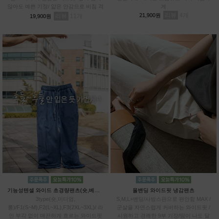
않아도 예쁜 기장/ 얇은 안감으로 비침 걱
게
정 DOWN / 관리까지 쉬운 링클 프렌들
리뷰
4
21,900원
리뷰
11
19,900원
리
기능성텐셀 와이드 초경량팬츠(숏,베이직,롱)
올밴딩 와이드핏 냉감팬츠
3type(숏,미디엄,
S,M,L+밴딩/사방스판으로 편안함 MAX /
롱)/F1(S~M),F2(L~XL),F3(2XL~3XL)/ 라
군살을 자연스럽게 커버하는 와이드핏 /
인 부각 없이 매끈하게 흐르는 와이드핏
시원하고 경쾌한 9부 기장/땀이 나도 달