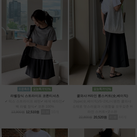
라벨장식 스트라이프 코튼티셔츠
쿨와샤 H라인 롱스커트(숏,베이직)
✔ 믹스 스트라이프 패턴✔ 배색 넥라인✔
2type(숏,베이직)/S~2XL/시원한 쿨와샤
백 라벨 장식✔ 코튼 100%
소재로 멋스러움과 시원함을 모두갖춘 H
리뷰
10
라인 스커트+굿스판
13,900원
12,510원
리뷰
44
22,800원
20,520원