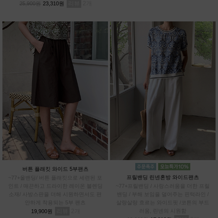
리뷰
2
25,900원
23,310원
버튼 플래킷 와이드 5부팬츠
프릴밴딩 린넨혼방 와이드팬츠
~77+올밴딩/ 버튼 플래킷으로 세련된 포
인트 / 매끈하고 드라이한 레이온 블렌딩
~77+프릴밴딩 / 사랑스러움을 더한 프릴
소재/ 사방스판을 더해 시원하면서도 편
밴딩 / 부해 보임을 덜어주는 핀턱라인 /
안하게 착용되는 5부 팬츠
살랑살랑 흐르는 와이드핏 /코튼의 부드
리뷰
2
러움, 린넨의 시원함
19,900원