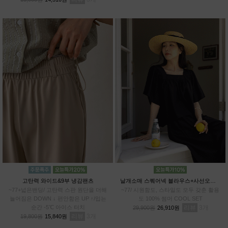
고탄력 와이드&9부 냉감팬츠
날개소매 스퀘어넥 블라우스+사선오버랩 치마바지SET
~77+넓은밴딩/ 고탄력 스판 원단을 더해
~77/ 시원함도, 스타일도 모두 갖춘 활용
늘어짐은 DOWN ↓ 편안함은 UP ↑/입는
도 100% 썸머 COOL SET
순간 -5℃ 아이스 터치
리뷰
3
29,900원
26,910원
리뷰
3
19,800원
15,840원