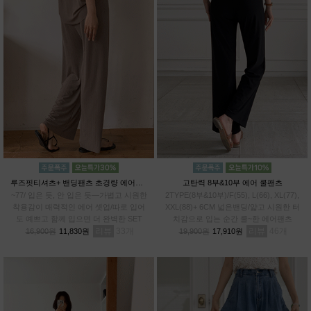
루즈핏티셔츠+ 밴딩팬츠 초경량 에어셋업
고탄력 8부&10부 에어 쿨팬츠
~77/ 입은 듯, 안 입은 듯—가볍고 시원한
2TYPE(8부&10부)/F(55), L(66), XL(77),
착용감이 매력적인 에어 셋업/따로 입어
XXL(88)+ 6CM 넓은밴딩/얇고 시원한 터
도 예쁘고 함께 입으면 더 완벽한 SET
치감으로 입는 순간 쿨~한 에어팬츠
리뷰
33
리뷰
46
16,900원
11,830원
19,900원
17,910원