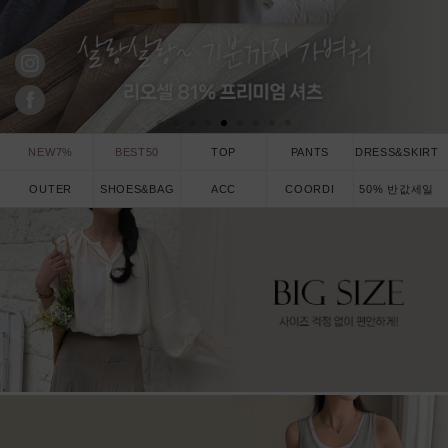
NEW7%
BEST50
TOP
PANTS
DRESS&SKIRT
OUTER
SHOES&BAG
ACC
COORDI
50% 반값세일