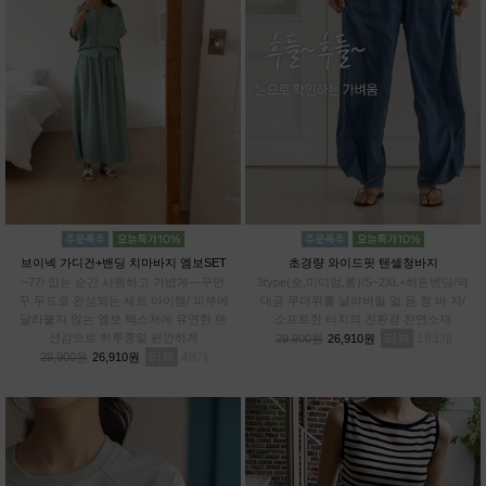
브이넥 가디건+밴딩 치마바지 엠보SET
초경량 와이드핏 텐셀청바지
~77/ 입는 순간 시원하고 가볍게—꾸안
3type(숏,미디엄,롱)/S~2XL+히든밴딩/역
꾸 무드로 완성되는 세트 아이템/ 피부에
대금 무더위를 날려버릴 얼.음.청.바.지/
달라붙지 않는 엠보 텍스처에 유연한 텐
소프트한 터치의 친환경 천연소재
션감으로 하루종일 편안하게
리뷰
193
29,900원
26,910원
리뷰
49
29,900원
26,910원