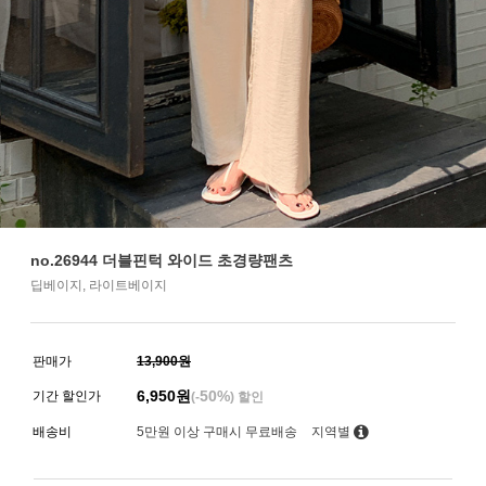
no.26944 더블핀턱 와이드 초경량팬츠
딥베이지, 라이트베이지
판매가
13,900원
6,950
원
50%
기간 할인가
(-
) 할인
배송비
5만원 이상 구매시 무료배송
지역별