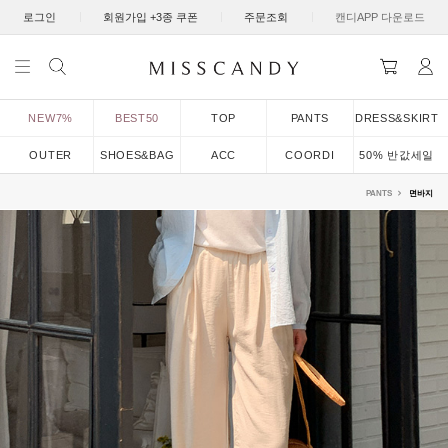
|
|
|
로그인
회원가입 +3종 쿠폰
주문조회
캔디APP 다운로드
NEW7%
BEST50
TOP
PANTS
DRESS&SKIRT
OUTER
SHOES&BAG
ACC
COORDI
50% 반값세일
PANTS
면바지