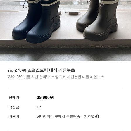
no.27046 조절스트링 배색 레인부츠
230~250/빗물 차단 완벽! 스트링으로 더 안전한 미들 레인부츠
39,900
원
판매가
적립금
1%
배송비
5만원 이상 구매시 무료배송
지역별