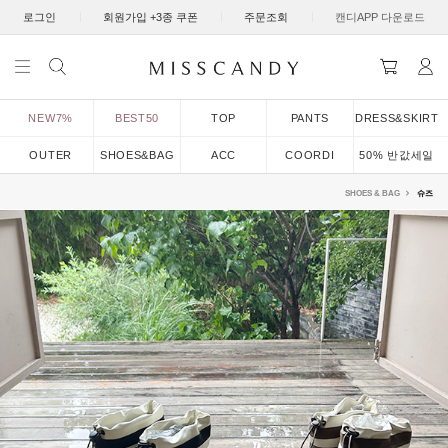
|
|
|
로그인
회원가입 +3종 쿠폰
주문조회
캔디APP 다운로드
NEW7%
BEST50
TOP
PANTS
DRESS&SKIRT
OUTER
SHOES&BAG
ACC
COORDI
50% 반값세일
SHOES & BAG
슈즈