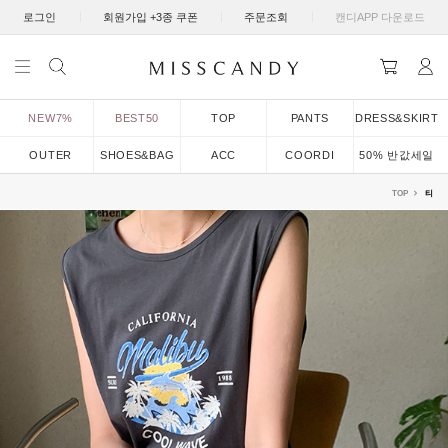
|
|
|
로그인
회원가입 +3종 쿠폰
주문조회
캔디APP 다운로드
NEW7%
BEST50
TOP
PANTS
DRESS&SKIRT
OUTER
SHOES&BAG
ACC
COORDI
50% 반값세일
TOP
티