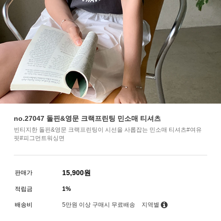
no.27047 돌핀&영문 크랙프린팅 민소매 티셔츠
빈티지한 돌핀&영문 크랙프린팅이 시선을 사롭잡는 민소매 티셔츠#여유
핏#피그먼트워싱면
15,900
원
판매가
적립금
1%
배송비
5만원 이상 구매시 무료배송
지역별