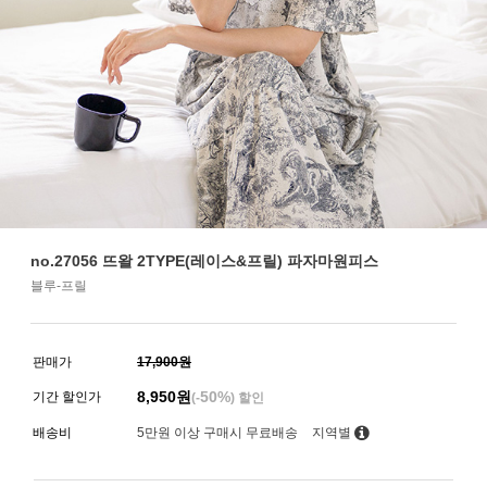
no.27056 뜨왈 2TYPE(레이스&프릴) 파자마원피스
블루-프릴
판매가
17,900원
8,950
원
50%
기간 할인가
(-
) 할인
배송비
5만원 이상 구매시 무료배송
지역별