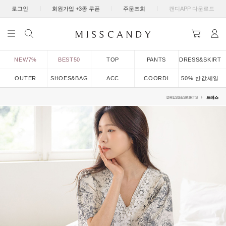
|
|
|
로그인
회원가입 +3종 쿠폰
주문조회
캔디APP 다운로드
NEW7%
BEST50
TOP
PANTS
DRESS&SKIRT
OUTER
SHOES&BAG
ACC
COORDI
50% 반값세일
DRESS&SKIRTS
드레스