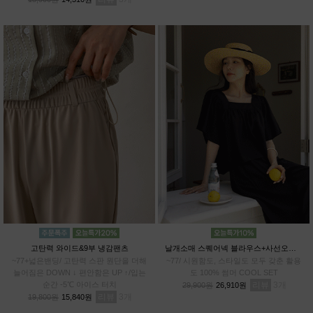
고탄력 와이드&9부 냉감팬츠
날개소매 스퀘어넥 블라우스+사선오버랩 치마바지SET
~77+넓은밴딩/ 고탄력 스판 원단을 더해
~77/ 시원함도, 스타일도 모두 갖춘 활용
늘어짐은 DOWN ↓ 편안함은 UP ↑/입는
도 100% 썸머 COOL SET
순간 -5℃ 아이스 터치
리뷰
3
29,900원
26,910원
리뷰
3
19,800원
15,840원