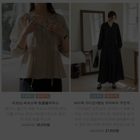
리보닝 퍼프소매 링클블라우스
브이넥 가디건+밴딩 치마바지 꾸안꾸SET
묶어도, 풀어도 예쁜 리보닝 /여리한 분위
~77/가볍게 입었는데, 은근히 더 예뻐 보
기를 더하는 퍼프소매/열가공으로 완성
이는 꾸민 듯 안 꾸민 듯, 데일리로 손이
한 세로 링클 텍스처
자주 가는 엠보세트/피부에 달라붙지 않
는 엠보 텍스처에 유연한 텐션감으로 하
19,900원
18,510원
루종일 편안하게
29,900원
27,810원