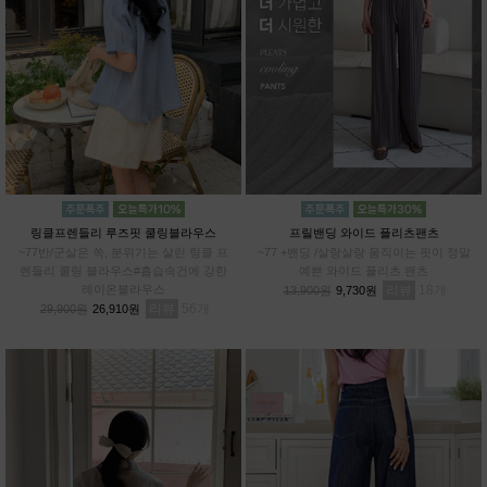
링클프렌들리 루즈핏 쿨링블라우스
프릴밴딩 와이드 플리츠팬츠
~77반/군살은 쏙, 분위기는 살린 링클 프
~77 +밴딩 /살랑살랑 움직이는 핏이 정말
렌들리 쿨링 블라우스#흡습속건에 강한
예쁜 와이드 플리츠 팬츠
레이온블라우스
리뷰
18
13,900원
9,730원
리뷰
56
29,900원
26,910원