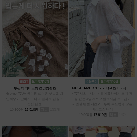
투핀턱 와이드핏 초경량팬츠
MUST HAVE 3PCS SET(셔츠 + 나시 + 헤어곱창)
4color/~77반/ 한여름 뜨거운 햇빛을 차
~77/ 셔츠 + 나시 + 헤어곱창까지 코디 걱
단해주며 반바지보다 시원하게 입을 초
정 없는 3종 세트 ✔실크처럼 부드럽고
경량 팬츠!
시원한 텐셀 셔츠✔피부에 부드럽게 닿는
리뷰
133
비스코스 나시
13,900원
12,510원
리뷰
14
19,900원
17,910원