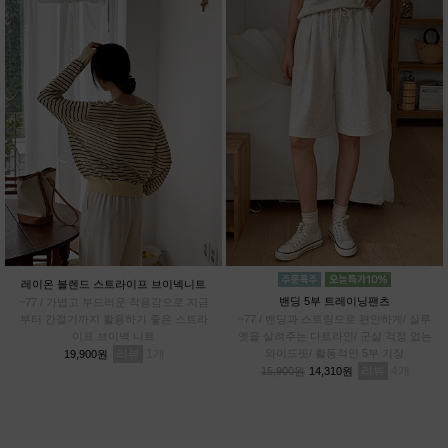
레이온 블렌드 스트라이프 브이넥니트
밴딩 5부 트레이닝팬츠
~77 / 가볍고 부드러운 착용감으로 지금
부터 간절기까지 활용하기 좋은 스트라
~77 / 밴딩과 스트링으로 편안하게/ 실루
이프 브이넥 니트
엣을 살려주는 다트라인/ 군살 걱정 없는
리뷰
1
와이드핏/ 활동적인 5부 기장
19,900원
리뷰
4
15,900원
14,310원