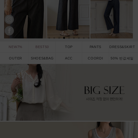
NEW7%
BEST50
TOP
PANTS
DRESS&SKIRT
OUTER
SHOES&BAG
ACC
COORDI
50% 반값세일