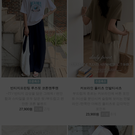
빈티지프린팅 루즈핏 코튼맨투맨
커브라인 플리츠 언발티셔츠
~77 / 빈티지 감성을 담은 그래픽 / 편안
부드럽게 흐르는 커브라인에 버튼 포인
함과 스타일을 모두 담은 핏 /부드럽고 편
트 /시선을 분산시켜 슬림해 보이는 언발
안한 코튼 블렌드
라인 /한쪽만 더해진 플리츠로 감각적인
리뷰
2
포인트
27,900원
리뷰
8
23,900원