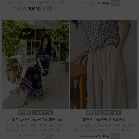
차르르 흐르는 유연한 실루엣/ 피부에 닿
리뷰
9
29,900원
26,910원
아도 까슬거림 ZERO/ 일반 데님과 차별
리뷰
5
29,900원
26,910원
화된 쾌적함
반오픈 브이넥 에스닉무드 롱원피스
쿨린넨 더블핀턱 와이드팬츠
에스닉한 눈꽃 패턴이 돋보이는 감성적
~77+넓은밴딩/ 입는 순간 살랑이는 실루
인 롱원피스 ✔ 루즈 & 롱핏 ✔여리한 무
엣이 매력적인 코튼+ 린넨 와이드 팬츠
드를 더하는 반오픈 넥라인
리뷰
2
22,900원
20,610원