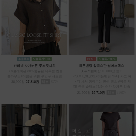
카라넥 자개버튼 루즈핏셔츠
히든밴딩 찰떡스판 썸머스랙스
~77/쿨레이온 80%함유된 내추럴 링클
★누적판매량 10,000장 돌파
블라우스#여름을 위한 꾸안꾸 셔츠템
~!/S,M,L,XL,2XL+히든밴딩 /하나 사고 하
리뷰
37
나 더 사서 쟁여두는 인생 팬츠 #여름 저
30,900원
27,810원
격! 인생 슬랙스#입는 순간 차가운 감촉
#스판 12%로 허리부터~발끝까지 완벽한
리뷰
298
21,900원
19,710원
신축성!