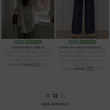
리오셀 하이퀄리티 링클셔츠
이염방지 아이스텐셀 라이트팬츠(숏,미디엄,롱)
F1(55~66),F2(77~88) /실크처럼 부드럽
3type(숏,미디엄,롱)/S~2XL+히든밴딩/입
고 가볍게 흐르는 리오셀 소재 /은은한 세
자마자 -5도 쿨링감을 주는 기능성 프리
로 링클 텍스처로 세련된 분위기
미엄 원단/초경량으로 공기같은 착용감
리뷰
26
을 선사해요~!
19,900원
17,910원
리뷰
166
29,900원
26,910원
NEW ARRIVALS