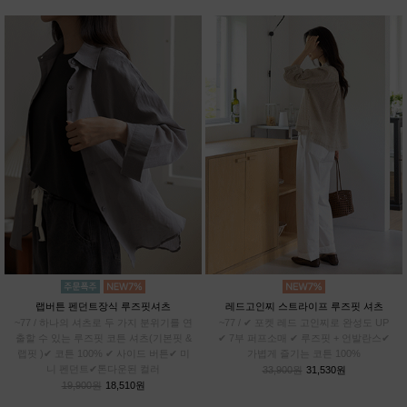
랩버튼 펜던트장식 루즈핏셔츠
레드고인찌 스트라이프 루즈핏 셔츠
~77 / 하나의 셔츠로 두 가지 분위기를 연
~77 / ✔ 포켓 레드 고인찌로 완성도 UP
출할 수 있는 루즈핏 코튼 셔츠(기본핏 &
✔ 7부 퍼프소매 ✔ 루즈핏 + 언발란스✔
랩핏 )✔ 코튼 100% ✔ 사이드 버튼✔ 미
가볍게 즐기는 코튼 100%
니 펜던트✔톤다운된 컬러
33,900원
31,530원
19,900원
18,510원