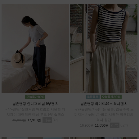
넓은밴딩 인디고 데님 9부팬츠
넓은밴딩 와이드&9부 와샤팬츠
~77+밴딩/ 실크처럼 매끄럽고 시원한 터
~77+올밴딩/가성비는 물론, 입을수록 느
치감이 매력적인 데님 무드 9부 슬랙스
껴지는 가심비!/가볍고 시원한 착용감의
리뷰
3
와샤 원단
19,900원
17,910원
리뷰
62
16,900원
11,830원