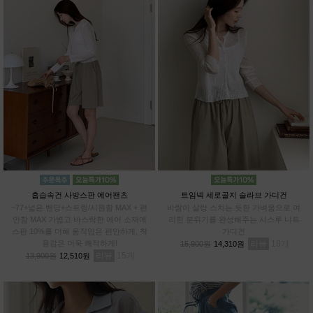
흡습속건 사방스판 에어팬츠
트임넥 세로골지 슬라브 가디건
~77+넓은 밴딩+스트링/시원함 MAX + 편
바람이 살랑 스치는 듯한 가벼움으로 여
안함 MAX 가볍고 바스락한 에어 소재에
리한 분위기를 완성해주는 시스루 니트
스판 10%를 더해 움직임은 편안하게, 착
가디건
용감은 더욱 쾌적하게!
리뷰
18
15,900원
14,310원
리뷰
15
13,900원
12,510원