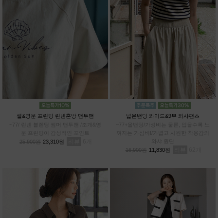
셀&영문 프린팅 린넨혼방 맨투맨
넓은밴딩 와이드&9부 와샤팬츠
~77/ 린넨 블렌딩 썸머 맨투맨 /조개&영
~77+올밴딩/가성비는 물론, 입을수록 느
문 프린팅이 감성적인 포인트
껴지는 가심비!/가볍고 시원한 착용감의
리뷰
6
와샤 원단
25,900원
23,310원
리뷰
62
16,900원
11,830원