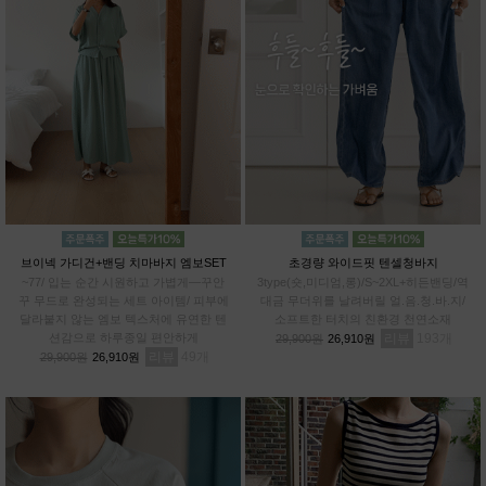
브이넥 가디건+밴딩 치마바지 엠보SET
초경량 와이드핏 텐셀청바지
~77/ 입는 순간 시원하고 가볍게—꾸안
3type(숏,미디엄,롱)/S~2XL+히든밴딩/역
꾸 무드로 완성되는 세트 아이템/ 피부에
대금 무더위를 날려버릴 얼.음.청.바.지/
달라붙지 않는 엠보 텍스처에 유연한 텐
소프트한 터치의 친환경 천연소재
션감으로 하루종일 편안하게
리뷰
193
29,900원
26,910원
리뷰
49
29,900원
26,910원