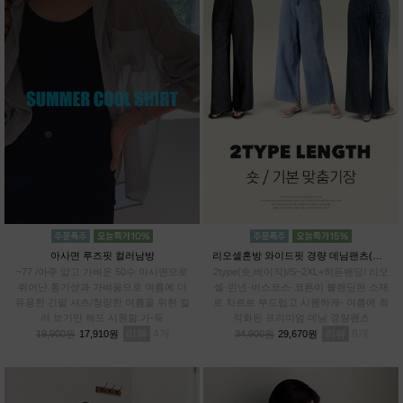
아사면 루즈핏 컬러남방
리오셀혼방 와이드핏 경량 데님팬츠(숏,베이직)
~77 /아주 얇고 가벼운 50수 아사면으로
2type(숏,베이직)/S~2XL+히든밴딩/ 리오
뛰어난 통기성과 가벼움으로 여름에 더
셀·린넨·비스코스·코튼이 블렌딩된 소재
유용한 긴팔 셔츠/청량한 여름을 위한 컬
로 차르르 부드럽고 시원하게- 여름에 최
러 보기만 해도 시원함 가-득
적화된 프리미엄 데님 경량팬츠
리뷰
4
리뷰
8
19,900원
17,910원
34,900원
29,670원