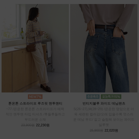
톤온톤 스트라이프 루즈핏 맨투맨티
빈티지블루 와이드 데님팬츠
~77 /은은한 톤온톤 스트라이프가 매력
S(26~27),M(28~29) /은은한 명암으로 더
적인 맨투맨 타입 티셔츠 /후들후들하고
욱 세련된 컬러감/오래 입을수록 멋스러
부드러운 소재
운 데님 무드/ 길고 슬림해 보이는 와이드
실루엣
23,900원
22,230원
25,900원
22,020원