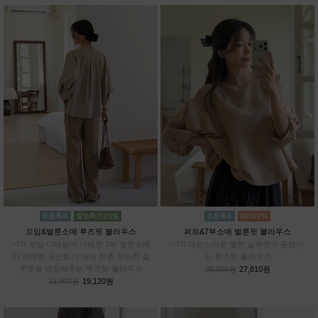
꼬임&벌룬소매 루즈핏 블라우스
퍼프&7부소매 벌룬핏 블라우스
~77/ 꼬임 디테일이 더해진 7부 벌룬소매
~77/ 여성스러운 벌룬 실루엣이 돋보이
가 세련된 포인트가 되어 한층 우아한 실
는 루즈핏 블라우스
루엣을 완성해주는 루즈핏 블라우스
29,900원
27,810원
23,900원
19,120원