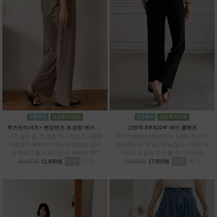
루즈핏티셔츠+ 밴딩팬츠 초경량 에어셋업
고탄력 8부&10부 에어 쿨팬츠
~77/ 입은 듯, 안 입은 듯—가볍고 시원한
2TYPE(8부&10부)/F(55), L(66), XL(77),
착용감이 매력적인 에어 셋업/따로 입어
XXL(88)+ 6CM 넓은밴딩/얇고 시원한 터
도 예쁘고 함께 입으면 더 완벽한 SET
치감으로 입는 순간 쿨~한 에어팬츠
리뷰
33
리뷰
46
16,900원
11,830원
19,900원
17,910원