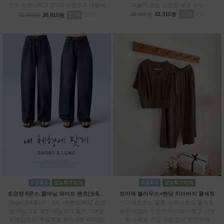
으로 트렌디하고 3가지 기장으로 내몸에
라붙지 않는 산뜻한 냉감 소재
알맞게 PICK!# 프리미엄 텐셀70% 기능
리뷰
6
35,900원
32,310원
리뷰
50
29,900원
26,910원
성 아이스 원단
초경량 8온스 쿨데님 와이드 팬츠(숏&롱)
브이넥 블라우스+밴딩 치마바지 쿨세트
2type(숏&롱)/S ~ 2XL+속밴딩/8OZ 초경
~77/세트로는 물론, 단독으로도 활용도
량 데님으로 일반 데님보다 훨씬 가벼운
높은 데일리 꾸안꾸 아이템/가볍고 산뜻
두께감으로/ 후들후들 부드러운 터치감/
한 소재로 구김 걱정 없이 편안하게