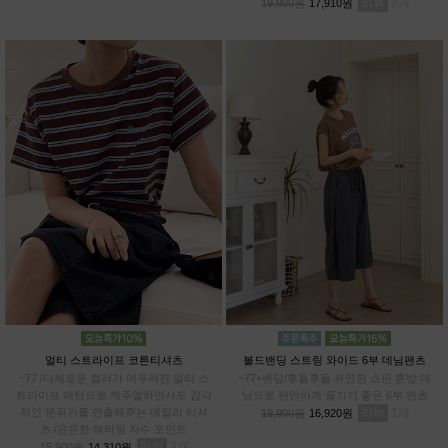
리뷰
2
19,900원
17,910원
멀티 스트라이프 코튼티셔츠
볼드밴딩 스트링 와이드 6부 데님팬츠
~77 /다채로운 컬러가 어우러진 멀티 스
~77+밴딩/후들후들 유연한 스판 혼방 데
트라이프 패턴으로 캐주얼하면서도 감각
님으로 편안하게 즐기기 좋은 6부 팬츠
적인 분위기를 연출해주는 데일리 티셔
리뷰
1
19,900원
16,920원
츠 /은은한 레터링 자수 포인트
리뷰
3
15,900원
14,310원