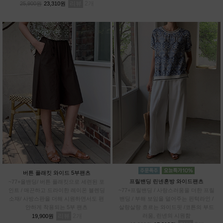
리뷰
2
25,900원
23,310원
버튼 플래킷 와이드 5부팬츠
프릴밴딩 린넨혼방 와이드팬츠
~77+올밴딩/ 버튼 플래킷으로 세련된 포
인트 / 매끈하고 드라이한 레이온 블렌딩
~77+프릴밴딩 / 사랑스러움을 더한 프릴
소재/ 사방스판을 더해 시원하면서도 편
밴딩 / 부해 보임을 덜어주는 핀턱라인 /
안하게 착용되는 5부 팬츠
살랑살랑 흐르는 와이드핏 /코튼의 부드
리뷰
2
러움, 린넨의 시원함
19,900원