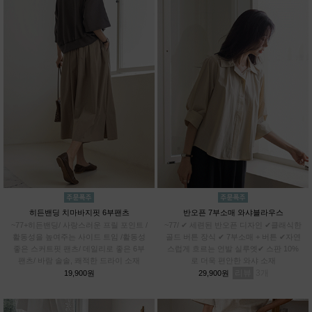
히든밴딩 치마바지핏 6부팬츠
반오픈 7부소매 와샤블라우스
~77+히든밴딩/ 사랑스러운 프릴 포인트 /
~77/ ✔ 세련된 반오픈 디자인 ✔클래식한
활동성을 높여주는 사이드 트임 /활동성
골드 버튼 장식 ✔ 7부소매 + 버튼 ✔자연
좋은 스커트핏 팬츠/ 데일리로 좋은 6부
스럽게 흐르는 언발 실루엣✔ 스판 10%
팬츠/ 바람 솔솔, 쾌적한 드라이 소재
로 더욱 편안한 와샤 소재
리뷰
3
19,900원
29,900원