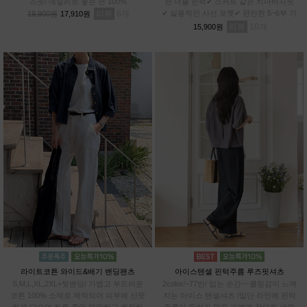
즈핏/ 데일리로 좋은 면 100%
한 더블 핀턱✔ 스커트 같은 치마바지핏
리뷰
6
✔ 실용적인 사선 포켓✔ 편안한 5~6부 기
19,900원
17,910원
장✔차르르 가벼운 와샤 원단
리뷰
10
15,900원
라이트코튼 와이드&배기 밴딩팬츠
아이스텐셀 핀턱주름 루즈핏셔츠
S,M,L,XL,2XL+뒷밴딩/ 가볍고 부드러운
2color/~77반/ 입는 순간~~쿨링감이 느껴
코튼 100% 소재로 제작되어 피부에 산뜻
지는 아이스 텐셀셔츠 /밑단 라인에 핀턱
하게 닿으며,하루 종일 편안하고 쾌적하
주름이 들어가 핏을 가볍게 잡아줘 세련