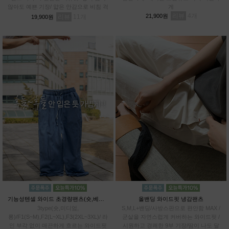
않아도 예쁜 기장/ 얇은 안감으로 비침 걱
게
정 DOWN / 관리까지 쉬운 링클 프렌들
리뷰
4
21,900원
리뷰
11
19,900원
리
기능성텐셀 와이드 초경량팬츠(숏,베이직,롱)
올밴딩 와이드핏 냉감팬츠
3type(숏,미디엄,
S,M,L+밴딩/사방스판으로 편안함 MAX /
롱)/F1(S~M),F2(L~XL),F3(2XL~3XL)/ 라
군살을 자연스럽게 커버하는 와이드핏 /
인 부각 없이 매끈하게 흐르는 와이드핏
시원하고 경쾌한 9부 기장/땀이 나도 달