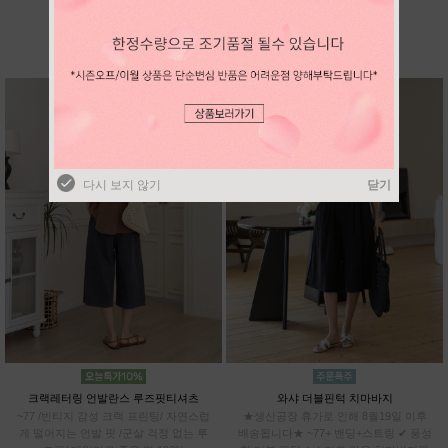
BEST SELLER
다시 보지 않기
닫기
다시 보지 않기
닫기
크랙레터링 언발란스 루즈핏티셔츠
와샤 더블핀턱 치마바지
~77 /빈티지 감성 크랙 프린팅/ 자연스럽
★생산공장 휴가로 인해 8월19일 이후
게 떨어지는 언발 핏 /군살 걱정 없는 루
배송됩니다★ ~77+ 밴딩+스트링 ✔ 풍성