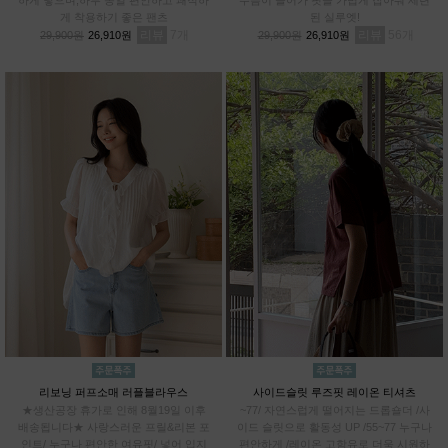
게 착용하기 좋은 팬츠
된 실루엣!
리뷰
7
리뷰
56
29,900원
26,910원
29,900원
26,910원
리보닝 퍼프소매 러플블라우스
사이드슬릿 루즈핏 레이온 티셔츠
★생산공장 휴가로 인해 8월19일 이후
~77/ 자연스럽게 떨어지는 드롭숄더 /사
배송됩니다★ 사랑스러운 프릴&리본 포
이드 슬릿으로 활동성 UP /55~77 누구나
인트/ 누구나 편안한 여유핏/ 넣어 입지
편안하게 /레이온 고함유로 더욱 시원하