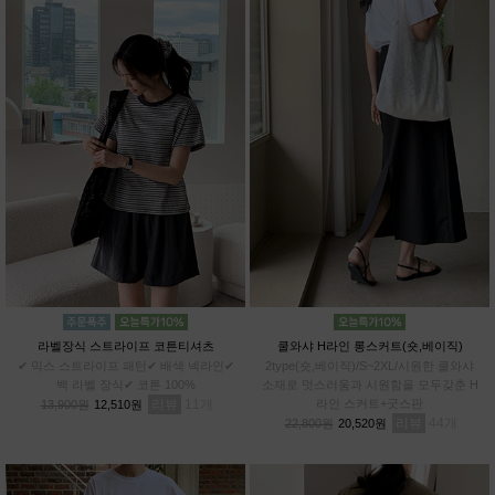
라벨장식 스트라이프 코튼티셔츠
쿨와샤 H라인 롱스커트(숏,베이직)
✔ 믹스 스트라이프 패턴✔ 배색 넥라인✔
2type(숏,베이직)/S~2XL/시원한 쿨와샤
백 라벨 장식✔ 코튼 100%
소재로 멋스러움과 시원함을 모두갖춘 H
리뷰
11
라인 스커트+굿스판
13,900원
12,510원
리뷰
44
22,800원
20,520원