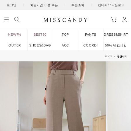
|
|
|
로그인
회원가입 +3종 쿠폰
주문조회
캔디APP 다운로드
NEW7%
BEST50
TOP
PANTS
DRESS&SKIRT
OUTER
SHOES&BAG
ACC
COORDI
50% 반값세일
PANTS
정장바지