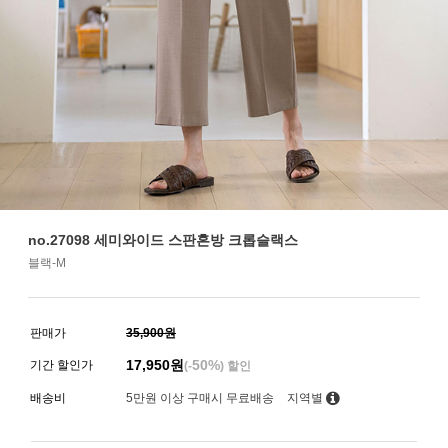
no.27098 세미와이드 스판혼방 크롭슬랙스
블랙-M
판매가
35,900원
17,950
원
50%
기간 할인가
(-
) 할인
배송비
5만원 이상 구매시 무료배송
지역별