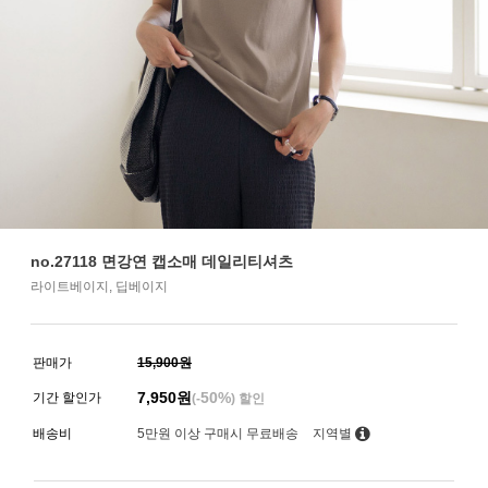
no.27118 면강연 캡소매 데일리티셔츠
라이트베이지, 딥베이지
판매가
15,900원
7,950
원
50%
기간 할인가
(-
) 할인
배송비
5만원 이상 구매시 무료배송
지역별