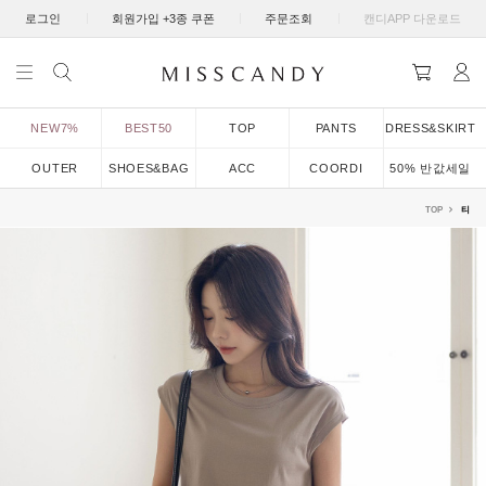
|
|
|
로그인
회원가입 +3종 쿠폰
주문조회
캔디APP 다운로드
NEW7%
BEST50
TOP
PANTS
DRESS&SKIRT
OUTER
SHOES&BAG
ACC
COORDI
50% 반값세일
TOP
티