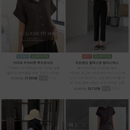
카라넥 자개버튼 루즈핏셔츠
히든밴딩 찰떡스판 썸머스랙스
~77/쿨레이온 80%함유된 내추럴 링클
★누적판매량 10,000장 돌파
블라우스#여름을 위한 꾸안꾸 셔츠템
~!/S,M,L,XL,2XL+히든밴딩 /하나 사고 하
리뷰
37
나 더 사서 쟁여두는 인생 팬츠 #여름 저
30,900원
27,810원
격! 인생 슬랙스#입는 순간 차가운 감촉
#스판 12%로 허리부터~발끝까지 완벽한
리뷰
298
21,900원
19,710원
신축성!