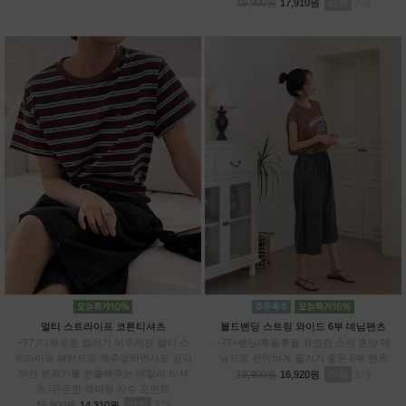
리뷰
2
19,900원
17,910원
멀티 스트라이프 코튼티셔츠
볼드밴딩 스트링 와이드 6부 데님팬츠
~77 /다채로운 컬러가 어우러진 멀티 스
~77+밴딩/후들후들 유연한 스판 혼방 데
트라이프 패턴으로 캐주얼하면서도 감각
님으로 편안하게 즐기기 좋은 6부 팬츠
적인 분위기를 연출해주는 데일리 티셔
리뷰
1
19,900원
16,920원
츠 /은은한 레터링 자수 포인트
리뷰
3
15,900원
14,310원