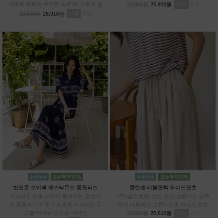
차르르 흐르는 유연한 실루엣/ 피부에 닿
리뷰
9
29,900원
26,910원
아도 까슬거림 ZERO/ 일반 데님과 차별
리뷰
5
29,900원
26,910원
화된 쾌적함
반오픈 브이넥 에스닉무드 롱원피스
쿨린넨 더블핀턱 와이드팬츠
에스닉한 눈꽃 패턴이 돋보이는 감성적
~77+넓은밴딩/ 입는 순간 살랑이는 실루
인 롱원피스 ✔ 루즈 & 롱핏 ✔여리한 무
엣이 매력적인 코튼+ 린넨 와이드 팬츠
드를 더하는 반오픈 넥라인
리뷰
2
22,900원
20,610원