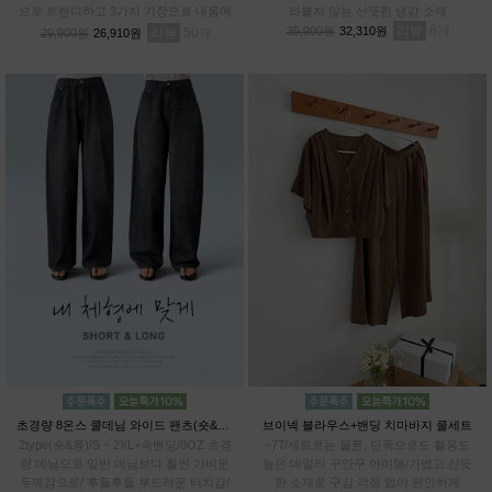
으로 트렌디하고 3가지 기장으로 내몸에
라붙지 않는 산뜻한 냉감 소재
알맞게 PICK!# 프리미엄 텐셀70% 기능
리뷰
6
35,900원
32,310원
리뷰
50
29,900원
26,910원
성 아이스 원단
초경량 8온스 쿨데님 와이드 팬츠(숏&롱)
브이넥 블라우스+밴딩 치마바지 쿨세트
2type(숏&롱)/S ~ 2XL+속밴딩/8OZ 초경
~77/세트로는 물론, 단독으로도 활용도
량 데님으로 일반 데님보다 훨씬 가벼운
높은 데일리 꾸안꾸 아이템/가볍고 산뜻
두께감으로/ 후들후들 부드러운 터치감/
한 소재로 구김 걱정 없이 편안하게