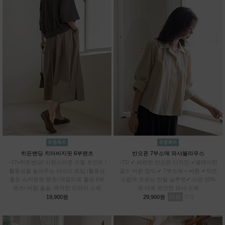
히든밴딩 치마바지핏 6부팬츠
반오픈 7부소매 와샤블라우스
~77+히든밴딩/ 사랑스러운 프릴 포인트 /
~77/ ✔ 세련된 반오픈 디자인 ✔클래식한
활동성을 높여주는 사이드 트임 /활동성
골드 버튼 장식 ✔ 7부소매 + 버튼 ✔자연
좋은 스커트핏 팬츠/ 데일리로 좋은 6부
스럽게 흐르는 언발 실루엣✔ 스판 10%
팬츠/ 바람 솔솔, 쾌적한 드라이 소재
로 더욱 편안한 와샤 소재
리뷰
3
19,900원
29,900원