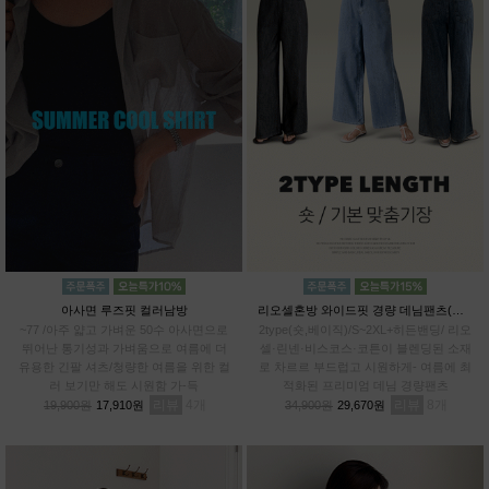
아사면 루즈핏 컬러남방
리오셀혼방 와이드핏 경량 데님팬츠(숏,베이직)
~77 /아주 얇고 가벼운 50수 아사면으로
2type(숏,베이직)/S~2XL+히든밴딩/ 리오
뛰어난 통기성과 가벼움으로 여름에 더
셀·린넨·비스코스·코튼이 블렌딩된 소재
유용한 긴팔 셔츠/청량한 여름을 위한 컬
로 차르르 부드럽고 시원하게- 여름에 최
러 보기만 해도 시원함 가-득
적화된 프리미엄 데님 경량팬츠
리뷰
4
리뷰
8
19,900원
17,910원
34,900원
29,670원