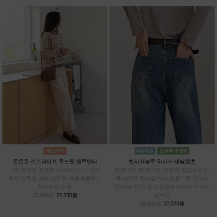
톤온톤 스트라이프 루즈핏 맨투맨티
빈티지블루 와이드 데님팬츠
~77 /은은한 톤온톤 스트라이프가 매력
S(26~27),M(28~29) /은은한 명암으로 더
적인 맨투맨 타입 티셔츠 /후들후들하고
욱 세련된 컬러감/오래 입을수록 멋스러
부드러운 소재
운 데님 무드/ 길고 슬림해 보이는 와이드
실루엣
23,900원
22,230원
25,900원
22,020원