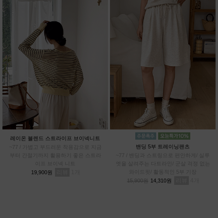
레이온 블렌드 스트라이프 브이넥니트
밴딩 5부 트레이닝팬츠
~77 / 가볍고 부드러운 착용감으로 지금
부터 간절기까지 활용하기 좋은 스트라
~77 / 밴딩과 스트링으로 편안하게/ 실루
이프 브이넥 니트
엣을 살려주는 다트라인/ 군살 걱정 없는
리뷰
1
와이드핏/ 활동적인 5부 기장
19,900원
리뷰
4
15,900원
14,310원