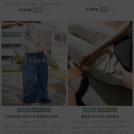
않아도 예쁜 기장/ 얇은 안감으로 비침 걱
게
정 DOWN / 관리까지 쉬운 링클 프렌들
리뷰
4
21,900원
리뷰
11
19,900원
리
기능성텐셀 와이드 초경량팬츠(숏,베이직,롱)
올밴딩 와이드핏 냉감팬츠
3type(숏,미디엄,
S,M,L+밴딩/사방스판으로 편안함 MAX /
롱)/F1(S~M),F2(L~XL),F3(2XL~3XL)/ 라
군살을 자연스럽게 커버하는 와이드핏 /
인 부각 없이 매끈하게 흐르는 와이드핏
시원하고 경쾌한 9부 기장/땀이 나도 달