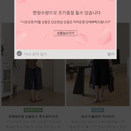
BEST SELLER
다시 보지 않기
닫기
다시 보지 않기
닫기
크랙레터링 언발란스 루즈핏티셔츠
와샤 더블핀턱 치마바지
~77 /빈티지 감성 크랙 프린팅/ 자연스럽
★생산공장 휴가로 인해 8월19일 이후
게 떨어지는 언발 핏 /군살 걱정 없는 루
배송됩니다★ ~77+ 밴딩+스트링 ✔ 풍성