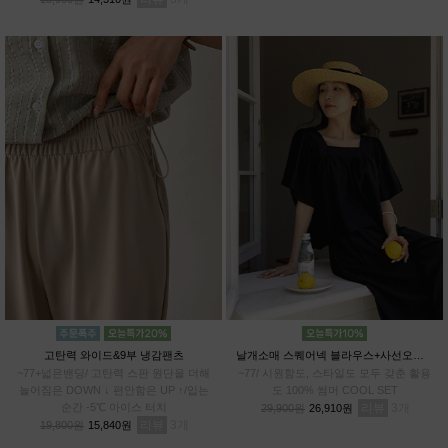
고탄력 와이드&9부 냉감팬츠
날개소매 스퀘어넥 블라우스+사선오버랩 치마바지SET
~77+넓은밴딩/ 고탄력 스판 원단을 더해
~77/ 시원함도, 스타일도 모두 갖춘 활용
늘어짐은 DOWN ↓ 편안함은 UP ↑/입는
도 100% 썸머 COOL SET
순간 -5℃ 아이스 터치
리뷰
3
29,900원
26,910원
리뷰
3
19,800원
15,840원