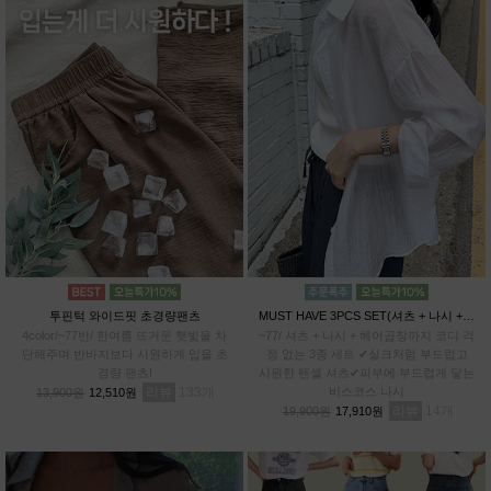
투핀턱 와이드핏 초경량팬츠
MUST HAVE 3PCS SET(셔츠 + 나시 + 헤어곱창)
4color/~77반/ 한여름 뜨거운 햇빛을 차
~77/ 셔츠 + 나시 + 헤어곱창까지 코디 걱
단해주며 반바지보다 시원하게 입을 초
정 없는 3종 세트 ✔실크처럼 부드럽고
경량 팬츠!
시원한 텐셀 셔츠✔피부에 부드럽게 닿는
리뷰
133
비스코스 나시
13,900원
12,510원
리뷰
14
19,900원
17,910원