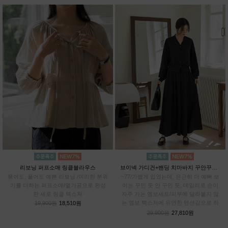
리보닝 퍼프소매 링클블라우스
브이넥 가디건+밴딩 치마바지 꾸안꾸SET
묶어도, 풀어도 예쁜 리보닝 /여리한 분위
~77/가볍게 입었는데, 은근히 더 예뻐 보
기를 더하는 퍼프소매/열가공으로 완성
이는 꾸민 듯 안 꾸민 듯, 데일리로 손이
한 세로 링클 텍스처
자주 가는 엠보세트/피부에 달라붙지 않
는 엠보 텍스처에 유연한 텐션감으로 하
19,900원
18,510원
루종일 편안하게
29,900원
27,810원