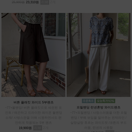
리뷰
2
25,900원
23,310원
버튼 플래킷 와이드 5부팬츠
프릴밴딩 린넨혼방 와이드팬츠
~77+올밴딩/ 버튼 플래킷으로 세련된 포
인트 / 매끈하고 드라이한 레이온 블렌딩
~77+프릴밴딩 / 사랑스러움을 더한 프릴
소재/ 사방스판을 더해 시원하면서도 편
밴딩 / 부해 보임을 덜어주는 핀턱라인 /
안하게 착용되는 5부 팬츠
살랑살랑 흐르는 와이드핏 /코튼의 부드
리뷰
2
러움, 린넨의 시원함
19,900원