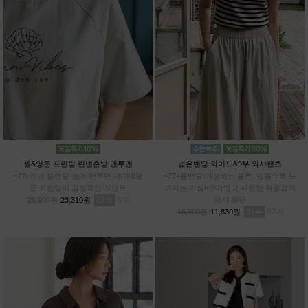
셀&영문 프린팅 린넨혼방 맨투맨
넓은밴딩 와이드&9부 와샤팬츠
~77/ 린넨 블렌딩 썸머 맨투맨 /조개&영
~77+올밴딩/가성비는 물론, 입을수록 느
문 프린팅이 감성적인 포인트
껴지는 가심비!/가볍고 시원한 착용감의
리뷰
6
와샤 원단
25,900원
23,310원
리뷰
62
16,900원
11,830원