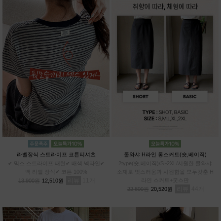
라벨장식 스트라이프 코튼티셔츠
쿨와샤 H라인 롱스커트(숏,베이직)
✔ 믹스 스트라이프 패턴✔ 배색 넥라인✔
2type(숏,베이직)/S~2XL/시원한 쿨와샤
백 라벨 장식✔ 코튼 100%
소재로 멋스러움과 시원함을 모두갖춘 H
리뷰
11
라인 스커트+굿스판
13,900원
12,510원
리뷰
44
22,800원
20,520원