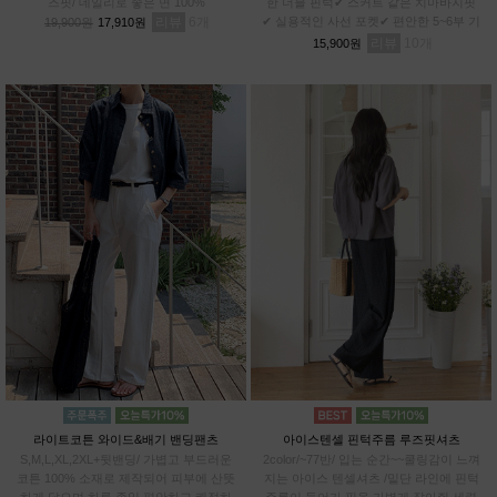
즈핏/ 데일리로 좋은 면 100%
한 더블 핀턱✔ 스커트 같은 치마바지핏
리뷰
6
✔ 실용적인 사선 포켓✔ 편안한 5~6부 기
19,900원
17,910원
장✔차르르 가벼운 와샤 원단
리뷰
10
15,900원
라이트코튼 와이드&배기 밴딩팬츠
아이스텐셀 핀턱주름 루즈핏셔츠
S,M,L,XL,2XL+뒷밴딩/ 가볍고 부드러운
2color/~77반/ 입는 순간~~쿨링감이 느껴
코튼 100% 소재로 제작되어 피부에 산뜻
지는 아이스 텐셀셔츠 /밑단 라인에 핀턱
하게 닿으며,하루 종일 편안하고 쾌적하
주름이 들어가 핏을 가볍게 잡아줘 세련