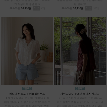
게 착용하기 좋은 팬츠
된 실루엣!
리뷰
7
리뷰
56
29,900원
26,910원
29,900원
26,910원
리보닝 퍼프소매 러플블라우스
사이드슬릿 루즈핏 레이온 티셔츠
★생산공장 휴가로 인해 8월19일 이후
~77/ 자연스럽게 떨어지는 드롭숄더 /사
배송됩니다★ 사랑스러운 프릴&리본 포
이드 슬릿으로 활동성 UP /55~77 누구나
인트/ 누구나 편안한 여유핏/ 넣어 입지
편안하게 /레이온 고함유로 더욱 시원하