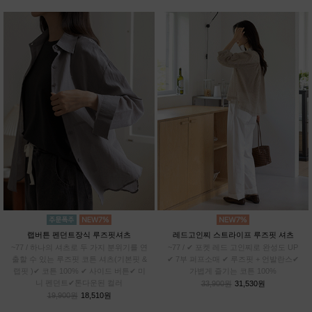
랩버튼 펜던트장식 루즈핏셔츠
레드고인찌 스트라이프 루즈핏 셔츠
~77 / 하나의 셔츠로 두 가지 분위기를 연
~77 / ✔ 포켓 레드 고인찌로 완성도 UP
출할 수 있는 루즈핏 코튼 셔츠(기본핏 &
✔ 7부 퍼프소매 ✔ 루즈핏 + 언발란스✔
랩핏 )✔ 코튼 100% ✔ 사이드 버튼✔ 미
가볍게 즐기는 코튼 100%
니 펜던트✔톤다운된 컬러
33,900원
31,530원
19,900원
18,510원