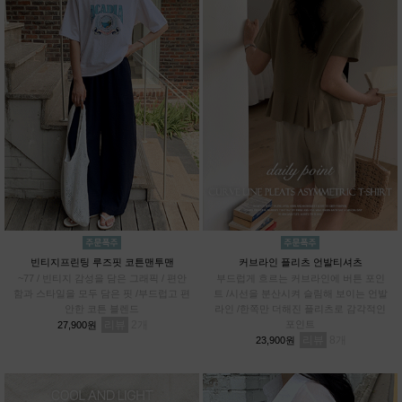
빈티지프린팅 루즈핏 코튼맨투맨
커브라인 플리츠 언발티셔츠
~77 / 빈티지 감성을 담은 그래픽 / 편안
부드럽게 흐르는 커브라인에 버튼 포인
함과 스타일을 모두 담은 핏 /부드럽고 편
트 /시선을 분산시켜 슬림해 보이는 언발
안한 코튼 블렌드
라인 /한쪽만 더해진 플리츠로 감각적인
리뷰
2
포인트
27,900원
리뷰
8
23,900원