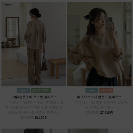
꼬임&벌룬소매 루즈핏 블라우스
퍼프&7부소매 벌룬핏 블라우스
~77/ 꼬임 디테일이 더해진 7부 벌룬소매
~77/ 여성스러운 벌룬 실루엣이 돋보이
가 세련된 포인트가 되어 한층 우아한 실
는 루즈핏 블라우스
루엣을 완성해주는 루즈핏 블라우스
29,900원
27,810원
23,900원
19,120원