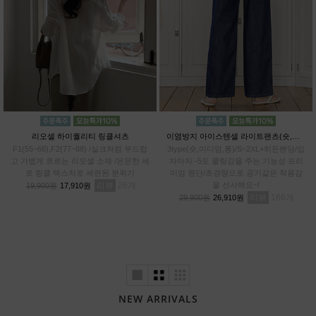
리오셀 하이퀄리티 링클셔츠
이염방지 아이스텐셀 라이트팬츠(숏,미디엄,롱)
F1(55~66),F2(77~88) /실크처럼 부드럽
3type(숏,미디엄,롱)/S~2XL+히든밴딩/입
고 가볍게 흐르는 리오셀 소재 /은은한 세
자마자 -5도 쿨링감을 주는 기능성 프리
로 링클 텍스처로 세련된 분위기
미엄 원단/초경량으로 공기같은 착용감
리뷰
26
을 선사해요~!
19,900원
17,910원
리뷰
166
29,900원
26,910원
NEW ARRIVALS