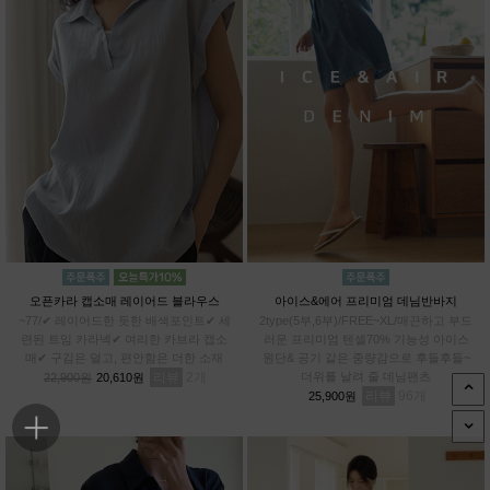
오픈카라 캡소매 레이어드 블라우스
아이스&에어 프리미엄 데님반바지
~77/✔ 레이어드한 듯한 배색포인트✔ 세
2type(5부,6부)/FREE~XL/매끈하고 부드
련된 트임 카라넥✔ 여리한 카브라 캡소
러운 프리미엄 텐셀70% 기능성 아이스
매✔ 구김은 덜고, 편안함은 더한 소재
원단& 공기 같은 중량감으로 후들후들~
리뷰
2
더위를 날려 줄 데님팬츠
22,900원
20,610원
리뷰
96
25,900원