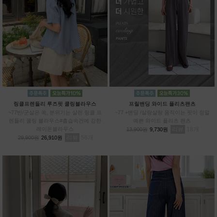
링클프렌들리 루즈핏 쿨링블라우스
프릴밴딩 와이드 플리츠팬츠
~77반/군살은 쏙, 분위기는 살린 링클 프
~77 +밴딩 /살랑살랑 움직이는 핏이 정말
렌들리 쿨링 블라우스#흡습속건에 강한
예쁜 와이드 플리츠 팬츠
레이온블라우스
리뷰
18
13,900원
9,730원
리뷰
56
29,900원
26,910원