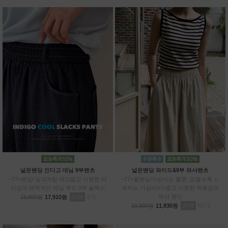
넓은밴딩 인디고 데님 9부팬츠
넓은밴딩 와이드&9부 와샤팬츠
~77+밴딩/ 실크처럼 매끄럽고 시원한 터
~77+올밴딩/가성비는 물론, 입을수록 느
치감이 매력적인 데님 무드 9부 슬랙스
껴지는 가심비!/가볍고 시원한 착용감의
리뷰
3
와샤 원단
19,900원
17,910원
리뷰
62
16,900원
11,830원