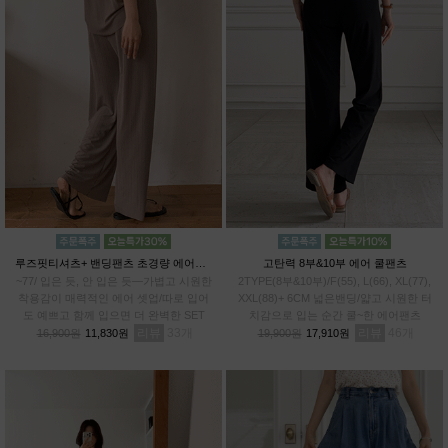
루즈핏티셔츠+ 밴딩팬츠 초경량 에어셋업
고탄력 8부&10부 에어 쿨팬츠
~77/ 입은 듯, 안 입은 듯—가볍고 시원한
2TYPE(8부&10부)/F(55), L(66), XL(77),
착용감이 매력적인 에어 셋업/따로 입어
XXL(88)+ 6CM 넓은밴딩/얇고 시원한 터
도 예쁘고 함께 입으면 더 완벽한 SET
치감으로 입는 순간 쿨~한 에어팬츠
리뷰
33
리뷰
46
16,900원
11,830원
19,900원
17,910원