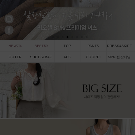
NEW7%
BEST50
TOP
PANTS
DRESS&SKIRT
OUTER
SHOES&BAG
ACC
COORDI
50% 반값세일