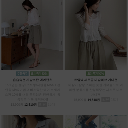
흡습속건 사방스판 에어팬츠
트임넥 세로골지 슬라브 가디건
~77+넓은 밴딩+스트링/시원함 MAX + 편
바람이 살랑 스치는 듯한 가벼움으로 여
안함 MAX 가볍고 바스락한 에어 소재에
리한 분위기를 완성해주는 시스루 니트
스판 10%를 더해 움직임은 편안하게, 착
가디건
용감은 더욱 쾌적하게!
리뷰
18
15,900원
14,310원
리뷰
15
13,900원
12,510원