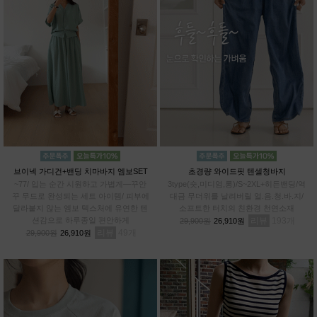
브이넥 가디건+밴딩 치마바지 엠보SET
초경량 와이드핏 텐셀청바지
~77/ 입는 순간 시원하고 가볍게—꾸안
3type(숏,미디엄,롱)/S~2XL+히든밴딩/역
꾸 무드로 완성되는 세트 아이템/ 피부에
대금 무더위를 날려버릴 얼.음.청.바.지/
달라붙지 않는 엠보 텍스처에 유연한 텐
소프트한 터치의 친환경 천연소재
션감으로 하루종일 편안하게
리뷰
193
29,900원
26,910원
리뷰
49
29,900원
26,910원