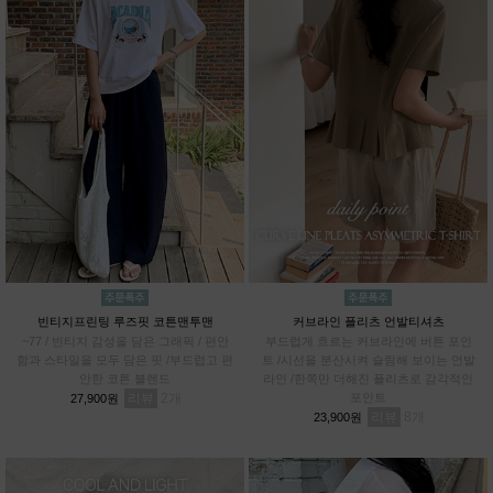
빈티지프린팅 루즈핏 코튼맨투맨
커브라인 플리츠 언발티셔츠
~77 / 빈티지 감성을 담은 그래픽 / 편안
부드럽게 흐르는 커브라인에 버튼 포인
함과 스타일을 모두 담은 핏 /부드럽고 편
트 /시선을 분산시켜 슬림해 보이는 언발
안한 코튼 블렌드
라인 /한쪽만 더해진 플리츠로 감각적인
리뷰
2
포인트
27,900원
리뷰
8
23,900원