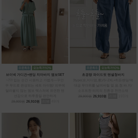
브이넥 가디건+밴딩 치마바지 엠보SET
초경량 와이드핏 텐셀청바지
~77/ 입는 순간 시원하고 가볍게—꾸안
3type(숏,미디엄,롱)/S~2XL+히든밴딩/역
꾸 무드로 완성되는 세트 아이템/ 피부에
대금 무더위를 날려버릴 얼.음.청.바.지/
달라붙지 않는 엠보 텍스처에 유연한 텐
소프트한 터치의 친환경 천연소재
션감으로 하루종일 편안하게
리뷰
193
29,900원
26,910원
리뷰
49
29,900원
26,910원