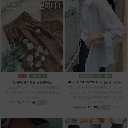
투핀턱 와이드핏 초경량팬츠
MUST HAVE 3PCS SET(셔츠 + 나시 + 헤어곱창)
4color/~77반/ 한여름 뜨거운 햇빛을 차
~77/ 셔츠 + 나시 + 헤어곱창까지 코디 걱
단해주며 반바지보다 시원하게 입을 초
정 없는 3종 세트 ✔실크처럼 부드럽고
경량 팬츠!
시원한 텐셀 셔츠✔피부에 부드럽게 닿는
리뷰
133
비스코스 나시
13,900원
12,510원
리뷰
14
19,900원
17,910원