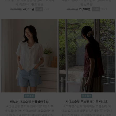
게 착용하기 좋은 팬츠
된 실루엣!
리뷰
7
리뷰
56
29,900원
26,910원
29,900원
26,910원
리보닝 퍼프소매 러플블라우스
사이드슬릿 루즈핏 레이온 티셔츠
★생산공장 휴가로 인해 8월19일 이후
~77/ 자연스럽게 떨어지는 드롭숄더 /사
배송됩니다★ 사랑스러운 프릴&리본 포
이드 슬릿으로 활동성 UP /55~77 누구나
인트/ 누구나 편안한 여유핏/ 넣어 입지
편안하게 /레이온 고함유로 더욱 시원하