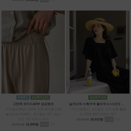
고탄력 와이드&9부 냉감팬츠
날개소매 스퀘어넥 블라우스+사선오버랩 치마바지SET
~77+넓은밴딩/ 고탄력 스판 원단을 더해
~77/ 시원함도, 스타일도 모두 갖춘 활용
늘어짐은 DOWN ↓ 편안함은 UP ↑/입는
도 100% 썸머 COOL SET
순간 -5℃ 아이스 터치
리뷰
3
29,900원
26,910원
리뷰
3
19,800원
15,840원