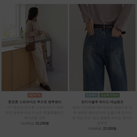
톤온톤 스트라이프 루즈핏 맨투맨티
빈티지블루 와이드 데님팬츠
~77 /은은한 톤온톤 스트라이프가 매력
S(26~27),M(28~29) /은은한 명암으로 더
적인 맨투맨 타입 티셔츠 /후들후들하고
욱 세련된 컬러감/오래 입을수록 멋스러
부드러운 소재
운 데님 무드/ 길고 슬림해 보이는 와이드
실루엣
23,900원
22,230원
25,900원
22,020원