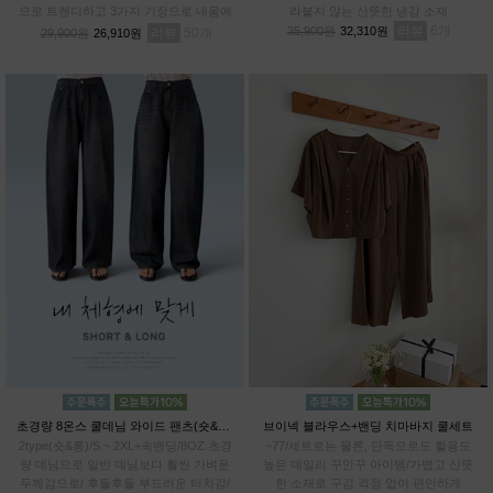
으로 트렌디하고 3가지 기장으로 내몸에
라붙지 않는 산뜻한 냉감 소재
알맞게 PICK!# 프리미엄 텐셀70% 기능
리뷰
6
35,900원
32,310원
리뷰
50
29,900원
26,910원
성 아이스 원단
초경량 8온스 쿨데님 와이드 팬츠(숏&롱)
브이넥 블라우스+밴딩 치마바지 쿨세트
2type(숏&롱)/S ~ 2XL+속밴딩/8OZ 초경
~77/세트로는 물론, 단독으로도 활용도
량 데님으로 일반 데님보다 훨씬 가벼운
높은 데일리 꾸안꾸 아이템/가볍고 산뜻
두께감으로/ 후들후들 부드러운 터치감/
한 소재로 구김 걱정 없이 편안하게