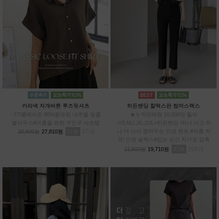
카라넥 자개버튼 루즈핏셔츠
히든밴딩 찰떡스판 썸머스랙스
~77/쿨레이온 80%함유된 내추럴 링클
★누적판매량 10,000장 돌파
블라우스#여름을 위한 꾸안꾸 셔츠템
~!/S,M,L,XL,2XL+히든밴딩 /하나 사고 하
리뷰
37
나 더 사서 쟁여두는 인생 팬츠 #여름 저
30,900원
27,810원
격! 인생 슬랙스#입는 순간 차가운 감촉
#스판 12%로 허리부터~발끝까지 완벽한
리뷰
298
21,900원
19,710원
신축성!