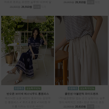
차르르 흐르는 유연한 실루엣/ 피부에 닿
리뷰
9
29,900원
26,910원
아도 까슬거림 ZERO/ 일반 데님과 차별
리뷰
5
29,900원
26,910원
화된 쾌적함
반오픈 브이넥 에스닉무드 롱원피스
쿨린넨 더블핀턱 와이드팬츠
에스닉한 눈꽃 패턴이 돋보이는 감성적
~77+넓은밴딩/ 입는 순간 살랑이는 실루
인 롱원피스 ✔ 루즈 & 롱핏 ✔여리한 무
엣이 매력적인 코튼+ 린넨 와이드 팬츠
드를 더하는 반오픈 넥라인
리뷰
2
22,900원
20,610원