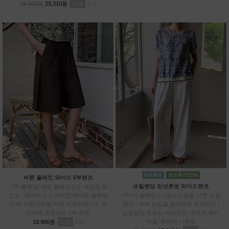
리뷰
2
25,900원
23,310원
버튼 플래킷 와이드 5부팬츠
프릴밴딩 린넨혼방 와이드팬츠
~77+올밴딩/ 버튼 플래킷으로 세련된 포
인트 / 매끈하고 드라이한 레이온 블렌딩
~77+프릴밴딩 / 사랑스러움을 더한 프릴
소재/ 사방스판을 더해 시원하면서도 편
밴딩 / 부해 보임을 덜어주는 핀턱라인 /
안하게 착용되는 5부 팬츠
살랑살랑 흐르는 와이드핏 /코튼의 부드
리뷰
2
러움, 린넨의 시원함
19,900원