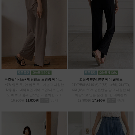
루즈핏티셔츠+ 밴딩팬츠 초경량 에어셋업
고탄력 8부&10부 에어 쿨팬츠
~77/ 입은 듯, 안 입은 듯—가볍고 시원한
2TYPE(8부&10부)/F(55), L(66), XL(77),
착용감이 매력적인 에어 셋업/따로 입어
XXL(88)+ 6CM 넓은밴딩/얇고 시원한 터
도 예쁘고 함께 입으면 더 완벽한 SET
치감으로 입는 순간 쿨~한 에어팬츠
리뷰
33
리뷰
46
16,900원
11,830원
19,900원
17,910원