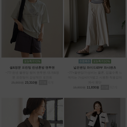
셀&영문 프린팅 린넨혼방 맨투맨
넓은밴딩 와이드&9부 와샤팬츠
~77/ 린넨 블렌딩 썸머 맨투맨 /조개&영
~77+올밴딩/가성비는 물론, 입을수록 느
문 프린팅이 감성적인 포인트
껴지는 가심비!/가볍고 시원한 착용감의
리뷰
6
와샤 원단
25,900원
23,310원
리뷰
62
16,900원
11,830원