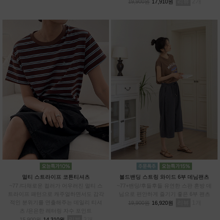
리뷰
2
19,900원
17,910원
멀티 스트라이프 코튼티셔츠
볼드밴딩 스트링 와이드 6부 데님팬츠
~77 /다채로운 컬러가 어우러진 멀티 스
~77+밴딩/후들후들 유연한 스판 혼방 데
트라이프 패턴으로 캐주얼하면서도 감각
님으로 편안하게 즐기기 좋은 6부 팬츠
적인 분위기를 연출해주는 데일리 티셔
리뷰
1
19,900원
16,920원
츠 /은은한 레터링 자수 포인트
리뷰
3
15,900원
14,310원