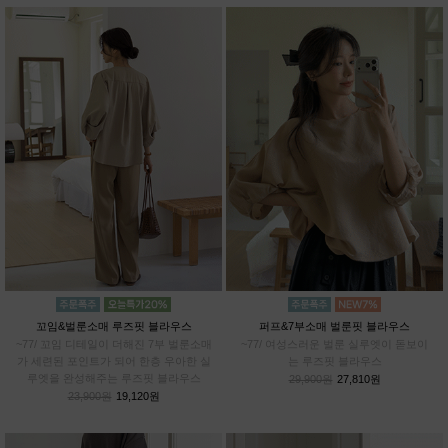
꼬임&벌룬소매 루즈핏 블라우스
퍼프&7부소매 벌룬핏 블라우스
~77/ 꼬임 디테일이 더해진 7부 벌룬소매
~77/ 여성스러운 벌룬 실루엣이 돋보이
가 세련된 포인트가 되어 한층 우아한 실
는 루즈핏 블라우스
루엣을 완성해주는 루즈핏 블라우스
29,900원
27,810원
23,900원
19,120원