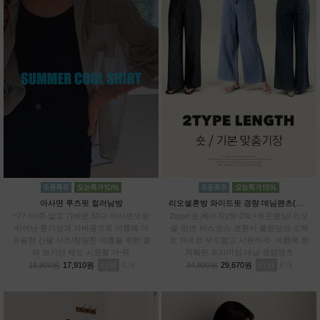
아사면 루즈핏 컬러남방
리오셀혼방 와이드핏 경량 데님팬츠(숏,베이직)
~77 /아주 얇고 가벼운 50수 아사면으로
2type(숏,베이직)/S~2XL+히든밴딩/ 리오
뛰어난 통기성과 가벼움으로 여름에 더
셀·린넨·비스코스·코튼이 블렌딩된 소재
유용한 긴팔 셔츠/청량한 여름을 위한 컬
로 차르르 부드럽고 시원하게- 여름에 최
러 보기만 해도 시원함 가-득
적화된 프리미엄 데님 경량팬츠
리뷰
4
리뷰
8
19,900원
17,910원
34,900원
29,670원