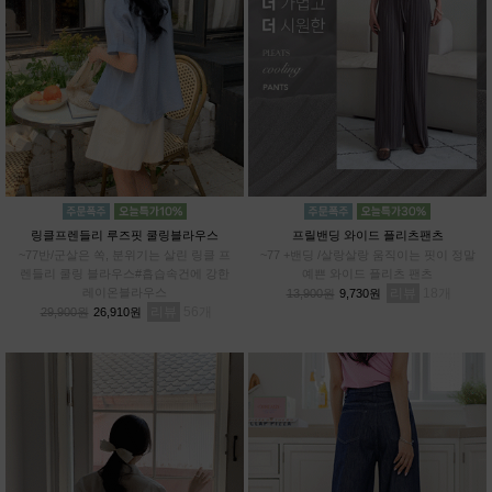
링클프렌들리 루즈핏 쿨링블라우스
프릴밴딩 와이드 플리츠팬츠
~77반/군살은 쏙, 분위기는 살린 링클 프
~77 +밴딩 /살랑살랑 움직이는 핏이 정말
렌들리 쿨링 블라우스#흡습속건에 강한
예쁜 와이드 플리츠 팬츠
레이온블라우스
리뷰
18
13,900원
9,730원
리뷰
56
29,900원
26,910원