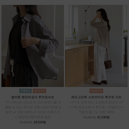
랩버튼 펜던트장식 루즈핏셔츠
레드고인찌 스트라이프 루즈핏 셔츠
~77 / 하나의 셔츠로 두 가지 분위기를 연
~77 / ✔ 포켓 레드 고인찌로 완성도 UP
출할 수 있는 루즈핏 코튼 셔츠(기본핏 &
✔ 7부 퍼프소매 ✔ 루즈핏 + 언발란스✔
랩핏 )✔ 코튼 100% ✔ 사이드 버튼✔ 미
가볍게 즐기는 코튼 100%
니 펜던트✔톤다운된 컬러
33,900원
31,530원
19,900원
18,510원