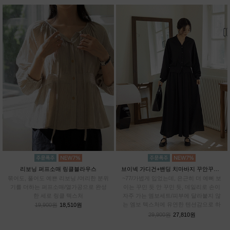
리보닝 퍼프소매 링클블라우스
브이넥 가디건+밴딩 치마바지 꾸안꾸SET
묶어도, 풀어도 예쁜 리보닝 /여리한 분위
~77/가볍게 입었는데, 은근히 더 예뻐 보
기를 더하는 퍼프소매/열가공으로 완성
이는 꾸민 듯 안 꾸민 듯, 데일리로 손이
한 세로 링클 텍스처
자주 가는 엠보세트/피부에 달라붙지 않
는 엠보 텍스처에 유연한 텐션감으로 하
19,900원
18,510원
루종일 편안하게
29,900원
27,810원