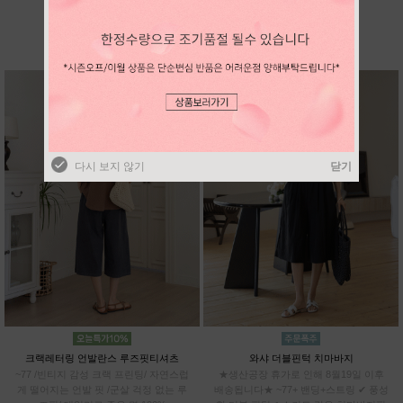
BEST SELLER
다시 보지 않기
닫기
다시 보지 않기
닫기
크랙레터링 언발란스 루즈핏티셔츠
와샤 더블핀턱 치마바지
~77 /빈티지 감성 크랙 프린팅/ 자연스럽
★생산공장 휴가로 인해 8월19일 이후
게 떨어지는 언발 핏 /군살 걱정 없는 루
배송됩니다★ ~77+ 밴딩+스트링 ✔ 풍성