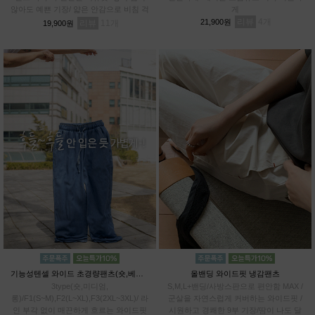
않아도 예쁜 기장/ 얇은 안감으로 비침 걱
게
정 DOWN / 관리까지 쉬운 링클 프렌들
리뷰
4
21,900원
리뷰
11
19,900원
리
기능성텐셀 와이드 초경량팬츠(숏,베이직,롱)
올밴딩 와이드핏 냉감팬츠
3type(숏,미디엄,
S,M,L+밴딩/사방스판으로 편안함 MAX /
롱)/F1(S~M),F2(L~XL),F3(2XL~3XL)/ 라
군살을 자연스럽게 커버하는 와이드핏 /
인 부각 없이 매끈하게 흐르는 와이드핏
시원하고 경쾌한 9부 기장/땀이 나도 달