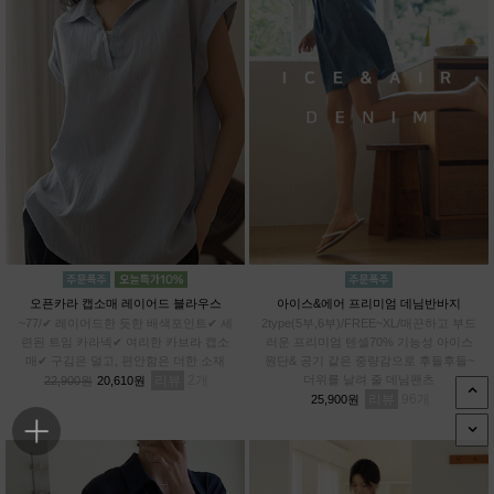
오픈카라 캡소매 레이어드 블라우스
아이스&에어 프리미엄 데님반바지
~77/✔ 레이어드한 듯한 배색포인트✔ 세
2type(5부,6부)/FREE~XL/매끈하고 부드
련된 트임 카라넥✔ 여리한 카브라 캡소
러운 프리미엄 텐셀70% 기능성 아이스
매✔ 구김은 덜고, 편안함은 더한 소재
원단& 공기 같은 중량감으로 후들후들~
리뷰
2
더위를 날려 줄 데님팬츠
22,900원
20,610원
리뷰
96
25,900원