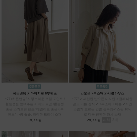
히든밴딩 치마바지핏 6부팬츠
반오픈 7부소매 와샤블라우스
~77+히든밴딩/ 사랑스러운 프릴 포인트 /
~77/ ✔ 세련된 반오픈 디자인 ✔클래식한
활동성을 높여주는 사이드 트임 /활동성
골드 버튼 장식 ✔ 7부소매 + 버튼 ✔자연
좋은 스커트핏 팬츠/ 데일리로 좋은 6부
스럽게 흐르는 언발 실루엣✔ 스판 10%
팬츠/ 바람 솔솔, 쾌적한 드라이 소재
로 더욱 편안한 와샤 소재
리뷰
3
19,900원
29,900원