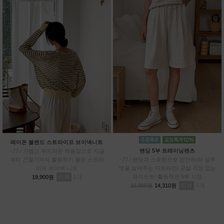
레이온 블렌드 스트라이프 브이넥니트
밴딩 5부 트레이닝팬츠
~77 / 가볍고 부드러운 착용감으로 지금
부터 간절기까지 활용하기 좋은 스트라
~77 / 밴딩과 스트링으로 편안하게/ 실루
이프 브이넥 니트
엣을 살려주는 다트라인/ 군살 걱정 없는
리뷰
1
와이드핏/ 활동적인 5부 기장
19,900원
리뷰
4
15,900원
14,310원