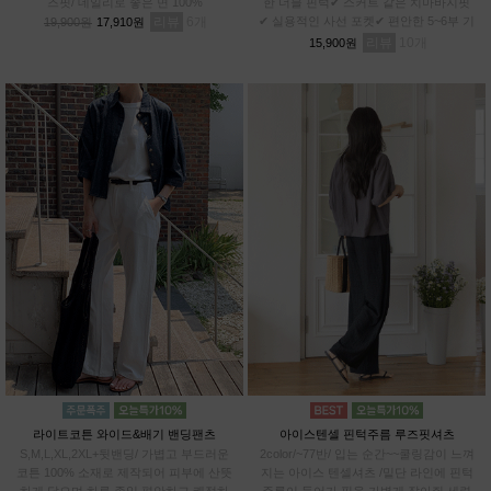
즈핏/ 데일리로 좋은 면 100%
한 더블 핀턱✔ 스커트 같은 치마바지핏
리뷰
6
✔ 실용적인 사선 포켓✔ 편안한 5~6부 기
19,900원
17,910원
장✔차르르 가벼운 와샤 원단
리뷰
10
15,900원
라이트코튼 와이드&배기 밴딩팬츠
아이스텐셀 핀턱주름 루즈핏셔츠
S,M,L,XL,2XL+뒷밴딩/ 가볍고 부드러운
2color/~77반/ 입는 순간~~쿨링감이 느껴
코튼 100% 소재로 제작되어 피부에 산뜻
지는 아이스 텐셀셔츠 /밑단 라인에 핀턱
하게 닿으며,하루 종일 편안하고 쾌적하
주름이 들어가 핏을 가볍게 잡아줘 세련