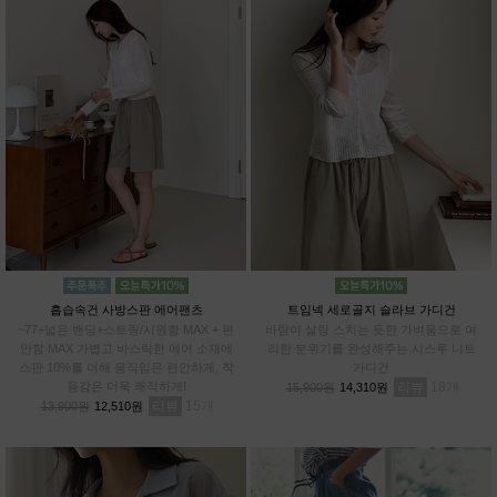
흡습속건 사방스판 에어팬츠
트임넥 세로골지 슬라브 가디건
~77+넓은 밴딩+스트링/시원함 MAX + 편
바람이 살랑 스치는 듯한 가벼움으로 여
안함 MAX 가볍고 바스락한 에어 소재에
리한 분위기를 완성해주는 시스루 니트
스판 10%를 더해 움직임은 편안하게, 착
가디건
용감은 더욱 쾌적하게!
리뷰
18
15,900원
14,310원
리뷰
15
13,900원
12,510원