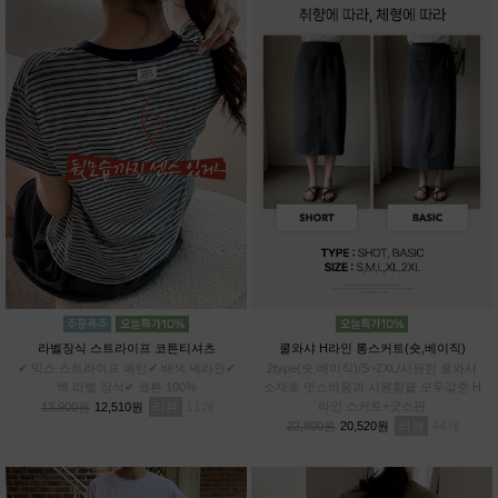
라벨장식 스트라이프 코튼티셔츠
쿨와샤 H라인 롱스커트(숏,베이직)
✔ 믹스 스트라이프 패턴✔ 배색 넥라인✔
2type(숏,베이직)/S~2XL/시원한 쿨와샤
백 라벨 장식✔ 코튼 100%
소재로 멋스러움과 시원함을 모두갖춘 H
리뷰
11
라인 스커트+굿스판
13,900원
12,510원
리뷰
44
22,800원
20,520원