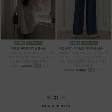
리오셀 하이퀄리티 링클셔츠
이염방지 아이스텐셀 라이트팬츠(숏,미디엄,롱)
F1(55~66),F2(77~88) /실크처럼 부드럽
3type(숏,미디엄,롱)/S~2XL+히든밴딩/입
고 가볍게 흐르는 리오셀 소재 /은은한 세
자마자 -5도 쿨링감을 주는 기능성 프리
로 링클 텍스처로 세련된 분위기
미엄 원단/초경량으로 공기같은 착용감
리뷰
26
을 선사해요~!
19,900원
17,910원
리뷰
166
29,900원
26,910원
NEW ARRIVALS