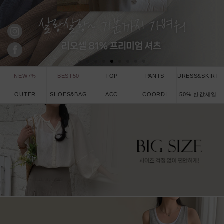
NEW7%
BEST50
TOP
PANTS
DRESS&SKIRT
OUTER
SHOES&BAG
ACC
COORDI
50% 반값세일