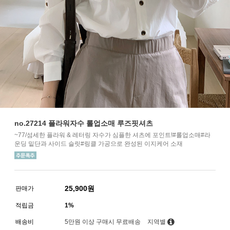
no.27214 플라워자수 롤업소매 루즈핏셔츠
~77/섬세한 플라워 & 레터링 자수가 심플한 셔츠에 포인트!#롤업소매#라
운딩 밑단과 사이드 슬릿#링클 가공으로 완성된 이지케어 소재
25,900
원
판매가
적립금
1%
배송비
5만원 이상 구매시 무료배송
지역별