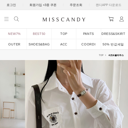
|
|
|
로그인
회원가입 +3종 쿠폰
주문조회
캔디APP 다운로드
NEW7%
BEST50
TOP
PANTS
DRESS&SKIRT
OUTER
SHOES&BAG
ACC
COORDI
50% 반값세일
TOP
셔츠&블라우스