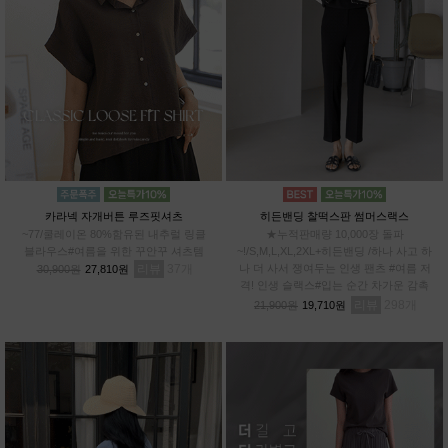
카라넥 자개버튼 루즈핏셔츠
히든밴딩 찰떡스판 썸머스랙스
~77/쿨레이온 80%함유된 내추럴 링클
★누적판매량 10,000장 돌파
블라우스#여름을 위한 꾸안꾸 셔츠템
~!/S,M,L,XL,2XL+히든밴딩 /하나 사고 하
리뷰
37
나 더 사서 쟁여두는 인생 팬츠 #여름 저
30,900원
27,810원
격! 인생 슬랙스#입는 순간 차가운 감촉
#스판 12%로 허리부터~발끝까지 완벽한
리뷰
298
21,900원
19,710원
신축성!