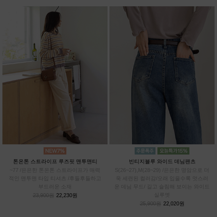
톤온톤 스트라이프 루즈핏 맨투맨티
빈티지블루 와이드 데님팬츠
~77 /은은한 톤온톤 스트라이프가 매력
S(26~27),M(28~29) /은은한 명암으로 더
적인 맨투맨 타입 티셔츠 /후들후들하고
욱 세련된 컬러감/오래 입을수록 멋스러
부드러운 소재
운 데님 무드/ 길고 슬림해 보이는 와이드
실루엣
23,900원
22,230원
25,900원
22,020원