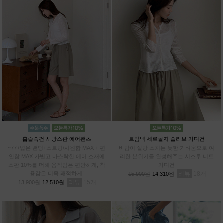
흡습속건 사방스판 에어팬츠
트임넥 세로골지 슬라브 가디건
~77+넓은 밴딩+스트링/시원함 MAX + 편
바람이 살랑 스치는 듯한 가벼움으로 여
안함 MAX 가볍고 바스락한 에어 소재에
리한 분위기를 완성해주는 시스루 니트
스판 10%를 더해 움직임은 편안하게, 착
가디건
용감은 더욱 쾌적하게!
리뷰
18
15,900원
14,310원
리뷰
15
13,900원
12,510원