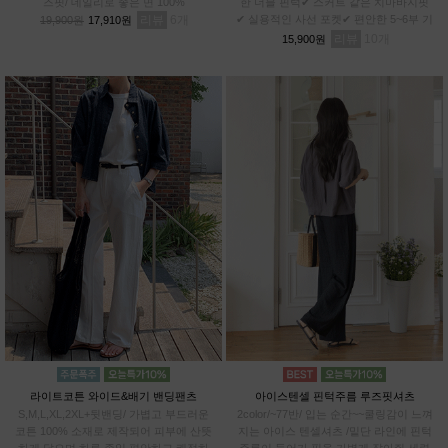
즈핏/ 데일리로 좋은 면 100%
한 더블 핀턱✔ 스커트 같은 치마바지핏
리뷰
6
✔ 실용적인 사선 포켓✔ 편안한 5~6부 기
19,900원
17,910원
장✔차르르 가벼운 와샤 원단
리뷰
10
15,900원
라이트코튼 와이드&배기 밴딩팬츠
아이스텐셀 핀턱주름 루즈핏셔츠
S,M,L,XL,2XL+뒷밴딩/ 가볍고 부드러운
2color/~77반/ 입는 순간~~쿨링감이 느껴
코튼 100% 소재로 제작되어 피부에 산뜻
지는 아이스 텐셀셔츠 /밑단 라인에 핀턱
하게 닿으며,하루 종일 편안하고 쾌적하
주름이 들어가 핏을 가볍게 잡아줘 세련