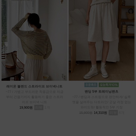
레이온 블렌드 스트라이프 브이넥니트
밴딩 5부 트레이닝팬츠
~77 / 가볍고 부드러운 착용감으로 지금
부터 간절기까지 활용하기 좋은 스트라
~77 / 밴딩과 스트링으로 편안하게/ 실루
이프 브이넥 니트
엣을 살려주는 다트라인/ 군살 걱정 없는
리뷰
1
와이드핏/ 활동적인 5부 기장
19,900원
리뷰
4
15,900원
14,310원