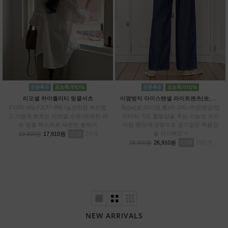
리오셀 하이퀄리티 링클셔츠
이염방지 아이스텐셀 라이트팬츠(숏,미디엄,롱)
F1(55~66),F2(77~88) /실크처럼 부드럽
3type(숏,미디엄,롱)/S~2XL+히든밴딩/입
고 가볍게 흐르는 리오셀 소재 /은은한 세
자마자 -5도 쿨링감을 주는 기능성 프리
로 링클 텍스처로 세련된 분위기
미엄 원단/초경량으로 공기같은 착용감
리뷰
26
을 선사해요~!
19,900원
17,910원
리뷰
166
29,900원
26,910원
NEW ARRIVALS