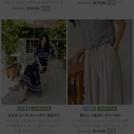
차르르 흐르는 유연한 실루엣/ 피부에 닿
리뷰
9
29,900원
26,910원
아도 까슬거림 ZERO/ 일반 데님과 차별
리뷰
5
29,900원
26,910원
화된 쾌적함
반오픈 브이넥 에스닉무드 롱원피스
쿨린넨 더블핀턱 와이드팬츠
에스닉한 눈꽃 패턴이 돋보이는 감성적
~77+넓은밴딩/ 입는 순간 살랑이는 실루
인 롱원피스 ✔ 루즈 & 롱핏 ✔여리한 무
엣이 매력적인 코튼+ 린넨 와이드 팬츠
드를 더하는 반오픈 넥라인
리뷰
2
22,900원
20,610원