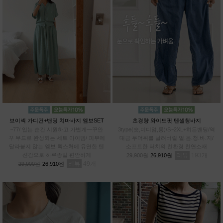
브이넥 가디건+밴딩 치마바지 엠보SET
초경량 와이드핏 텐셀청바지
~77/ 입는 순간 시원하고 가볍게—꾸안
3type(숏,미디엄,롱)/S~2XL+히든밴딩/역
꾸 무드로 완성되는 세트 아이템/ 피부에
대금 무더위를 날려버릴 얼.음.청.바.지/
달라붙지 않는 엠보 텍스처에 유연한 텐
소프트한 터치의 친환경 천연소재
션감으로 하루종일 편안하게
리뷰
193
29,900원
26,910원
리뷰
49
29,900원
26,910원