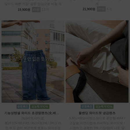
않아도 예쁜 기장/ 얇은 안감으로 비침 걱
게
정 DOWN / 관리까지 쉬운 링클 프렌들
리뷰
4
21,900원
리뷰
11
19,900원
리
기능성텐셀 와이드 초경량팬츠(숏,베이직,롱)
올밴딩 와이드핏 냉감팬츠
3type(숏,미디엄,
S,M,L+밴딩/사방스판으로 편안함 MAX /
롱)/F1(S~M),F2(L~XL),F3(2XL~3XL)/ 라
군살을 자연스럽게 커버하는 와이드핏 /
인 부각 없이 매끈하게 흐르는 와이드핏
시원하고 경쾌한 9부 기장/땀이 나도 달