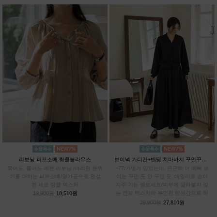
리보닝 퍼프소매 링클블라우스
브이넥 가디건+밴딩 치마바지 꾸안꾸SET
묶어도, 풀어도 예쁜 리보닝 /여리한 분위
~77/가볍게 입었는데, 은근히 더 예뻐 보
기를 더하는 퍼프소매/열가공으로 완성
이는 꾸민 듯 안 꾸민 듯, 데일리로 손이
한 세로 링클 텍스처
자주 가는 엠보세트/피부에 달라붙지 않
는 엠보 텍스처에 유연한 텐션감으로 하
19,900원
18,510원
루종일 편안하게
29,900원
27,810원