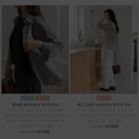
랩버튼 펜던트장식 루즈핏셔츠
레드고인찌 스트라이프 루즈핏 셔츠
~77 / 하나의 셔츠로 두 가지 분위기를 연
~77 / ✔ 포켓 레드 고인찌로 완성도 UP
출할 수 있는 루즈핏 코튼 셔츠(기본핏 &
✔ 7부 퍼프소매 ✔ 루즈핏 + 언발란스✔
랩핏 )✔ 코튼 100% ✔ 사이드 버튼✔ 미
가볍게 즐기는 코튼 100%
니 펜던트✔톤다운된 컬러
33,900원
31,530원
19,900원
18,510원