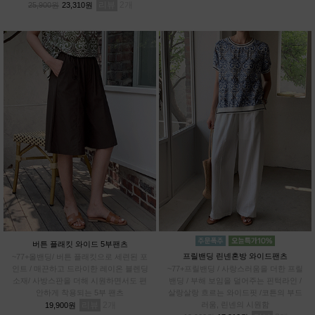
리뷰
2
25,900원
23,310원
버튼 플래킷 와이드 5부팬츠
프릴밴딩 린넨혼방 와이드팬츠
~77+올밴딩/ 버튼 플래킷으로 세련된 포
인트 / 매끈하고 드라이한 레이온 블렌딩
~77+프릴밴딩 / 사랑스러움을 더한 프릴
소재/ 사방스판을 더해 시원하면서도 편
밴딩 / 부해 보임을 덜어주는 핀턱라인 /
안하게 착용되는 5부 팬츠
살랑살랑 흐르는 와이드핏 /코튼의 부드
리뷰
2
러움, 린넨의 시원함
19,900원