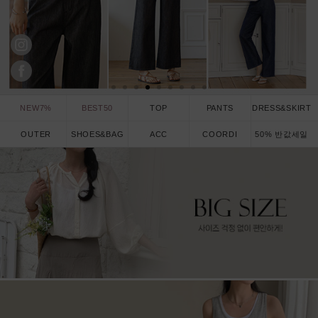
NEW7%
BEST50
TOP
PANTS
DRESS&SKIRT
OUTER
SHOES&BAG
ACC
COORDI
50% 반값세일