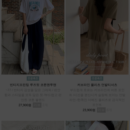
빈티지프린팅 루즈핏 코튼맨투맨
커브라인 플리츠 언발티셔츠
~77 / 빈티지 감성을 담은 그래픽 / 편안
부드럽게 흐르는 커브라인에 버튼 포인
함과 스타일을 모두 담은 핏 /부드럽고 편
트 /시선을 분산시켜 슬림해 보이는 언발
안한 코튼 블렌드
라인 /한쪽만 더해진 플리츠로 감각적인
리뷰
2
포인트
27,900원
리뷰
8
23,900원