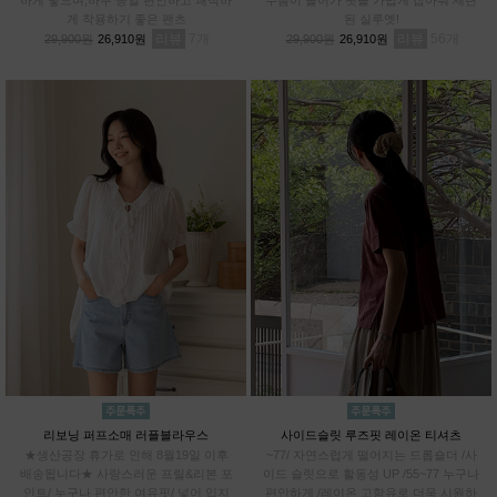
게 착용하기 좋은 팬츠
된 실루엣!
리뷰
7
리뷰
56
29,900원
26,910원
29,900원
26,910원
리보닝 퍼프소매 러플블라우스
사이드슬릿 루즈핏 레이온 티셔츠
★생산공장 휴가로 인해 8월19일 이후
~77/ 자연스럽게 떨어지는 드롭숄더 /사
배송됩니다★ 사랑스러운 프릴&리본 포
이드 슬릿으로 활동성 UP /55~77 누구나
인트/ 누구나 편안한 여유핏/ 넣어 입지
편안하게 /레이온 고함유로 더욱 시원하