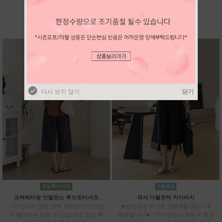
BEST SELLER
다시 보지 않기
닫기
다시 보지 않기
닫기
크랙레터링 언발란스 루즈핏티셔츠
와샤 더블핀턱 치마바지
~77 /빈티지 감성 크랙 프린팅/ 자연스럽
★생산공장 휴가로 인해 8월19일 이후
게 떨어지는 언발 핏 /군살 걱정 없는 루
배송됩니다★ ~77+ 밴딩+스트링 ✔ 풍성