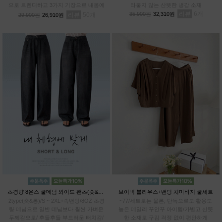
으로 트렌디하고 3가지 기장으로 내몸에
라붙지 않는 산뜻한 냉감 소재
알맞게 PICK!# 프리미엄 텐셀70% 기능
리뷰
6
35,900원
32,310원
리뷰
50
29,900원
26,910원
성 아이스 원단
초경량 8온스 쿨데님 와이드 팬츠(숏&롱)
브이넥 블라우스+밴딩 치마바지 쿨세트
2type(숏&롱)/S ~ 2XL+속밴딩/8OZ 초경
~77/세트로는 물론, 단독으로도 활용도
량 데님으로 일반 데님보다 훨씬 가벼운
높은 데일리 꾸안꾸 아이템/가볍고 산뜻
두께감으로/ 후들후들 부드러운 터치감/
한 소재로 구김 걱정 없이 편안하게