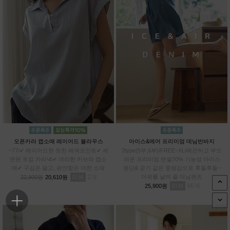
오픈카라 캡소매 레이어드 블라우스
아이스&에어 프리미엄 데님반바지
~77/✔ 레이어드한 듯한 배색포인트✔ 세
2type(5부,6부)/FREE~XL/매끈하고 부드
련된 트임 카라넥✔ 여리한 카브라 캡소
러운 프리미엄 텐셀70% 기능성 아이스
매✔ 구김은 덜고, 편안함은 더한 소재
원단& 공기 같은 중량감으로 후들후들~
리뷰
2
더위를 날려 줄 데님팬츠
22,900원
20,610원
리뷰
96
25,900원