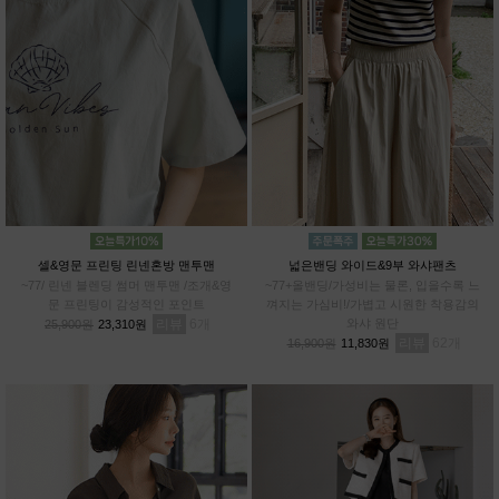
셀&영문 프린팅 린넨혼방 맨투맨
넓은밴딩 와이드&9부 와샤팬츠
~77/ 린넨 블렌딩 썸머 맨투맨 /조개&영
~77+올밴딩/가성비는 물론, 입을수록 느
문 프린팅이 감성적인 포인트
껴지는 가심비!/가볍고 시원한 착용감의
리뷰
6
와샤 원단
25,900원
23,310원
리뷰
62
16,900원
11,830원