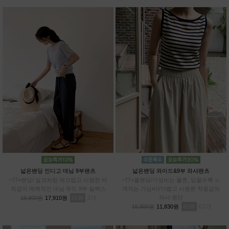
넓은밴딩 인디고 데님 9부팬츠
넓은밴딩 와이드&9부 와샤팬츠
~77+밴딩/ 실크처럼 매끄럽고 시원한 터
~77+올밴딩/가성비는 물론, 입을수록 느
치감이 매력적인 데님 무드 9부 슬랙스
껴지는 가심비!/가볍고 시원한 착용감의
리뷰
3
와샤 원단
19,900원
17,910원
리뷰
62
16,900원
11,830원