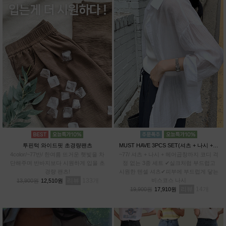
투핀턱 와이드핏 초경량팬츠
MUST HAVE 3PCS SET(셔츠 + 나시 + 헤어곱창)
4color/~77반/ 한여름 뜨거운 햇빛을 차
~77/ 셔츠 + 나시 + 헤어곱창까지 코디 걱
단해주며 반바지보다 시원하게 입을 초
정 없는 3종 세트 ✔실크처럼 부드럽고
경량 팬츠!
시원한 텐셀 셔츠✔피부에 부드럽게 닿는
리뷰
133
비스코스 나시
13,900원
12,510원
리뷰
14
19,900원
17,910원