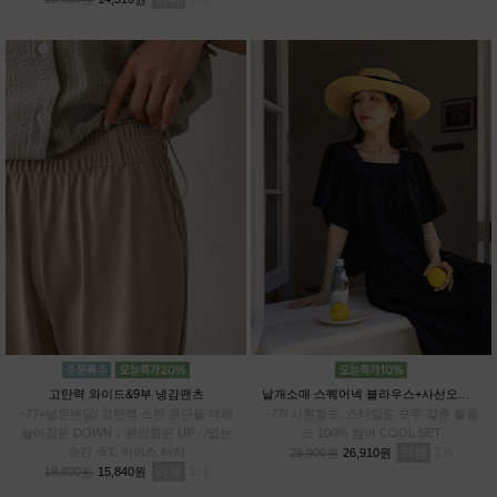
고탄력 와이드&9부 냉감팬츠
날개소매 스퀘어넥 블라우스+사선오버랩 치마바지SET
~77+넓은밴딩/ 고탄력 스판 원단을 더해
~77/ 시원함도, 스타일도 모두 갖춘 활용
늘어짐은 DOWN ↓ 편안함은 UP ↑/입는
도 100% 썸머 COOL SET
순간 -5℃ 아이스 터치
리뷰
3
29,900원
26,910원
리뷰
3
19,800원
15,840원