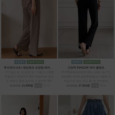
루즈핏티셔츠+ 밴딩팬츠 초경량 에어셋업
고탄력 8부&10부 에어 쿨팬츠
~77/ 입은 듯, 안 입은 듯—가볍고 시원한
2TYPE(8부&10부)/F(55), L(66), XL(77),
착용감이 매력적인 에어 셋업/따로 입어
XXL(88)+ 6CM 넓은밴딩/얇고 시원한 터
도 예쁘고 함께 입으면 더 완벽한 SET
치감으로 입는 순간 쿨~한 에어팬츠
리뷰
33
리뷰
46
16,900원
11,830원
19,900원
17,910원