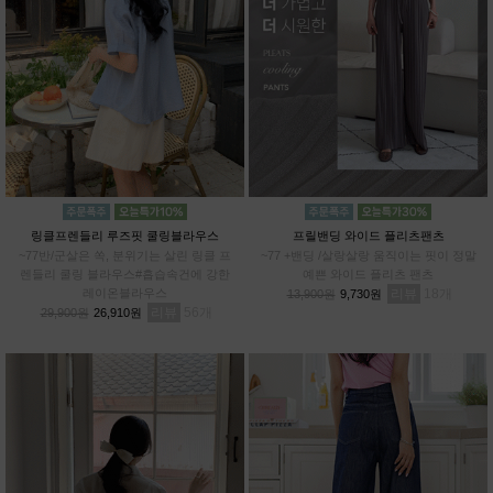
링클프렌들리 루즈핏 쿨링블라우스
프릴밴딩 와이드 플리츠팬츠
~77반/군살은 쏙, 분위기는 살린 링클 프
~77 +밴딩 /살랑살랑 움직이는 핏이 정말
렌들리 쿨링 블라우스#흡습속건에 강한
예쁜 와이드 플리츠 팬츠
레이온블라우스
리뷰
18
13,900원
9,730원
리뷰
56
29,900원
26,910원