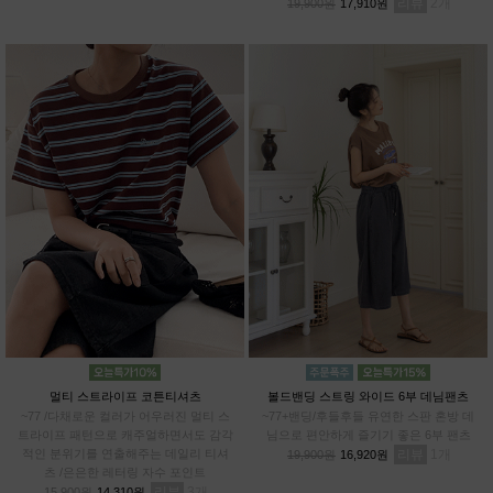
리뷰
2
19,900원
17,910원
멀티 스트라이프 코튼티셔츠
볼드밴딩 스트링 와이드 6부 데님팬츠
~77 /다채로운 컬러가 어우러진 멀티 스
~77+밴딩/후들후들 유연한 스판 혼방 데
트라이프 패턴으로 캐주얼하면서도 감각
님으로 편안하게 즐기기 좋은 6부 팬츠
적인 분위기를 연출해주는 데일리 티셔
리뷰
1
19,900원
16,920원
츠 /은은한 레터링 자수 포인트
리뷰
3
15,900원
14,310원