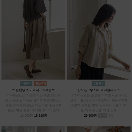
히든밴딩 치마바지핏 6부팬츠
반오픈 7부소매 와샤블라우스
~77+히든밴딩/ 사랑스러운 프릴 포인트 /
~77/ ✔ 세련된 반오픈 디자인 ✔클래식한
활동성을 높여주는 사이드 트임 /활동성
골드 버튼 장식 ✔ 7부소매 + 버튼 ✔자연
좋은 스커트핏 팬츠/ 데일리로 좋은 6부
스럽게 흐르는 언발 실루엣✔ 스판 10%
팬츠/ 바람 솔솔, 쾌적한 드라이 소재
로 더욱 편안한 와샤 소재
리뷰
3
19,900원
18,510원
29,900원