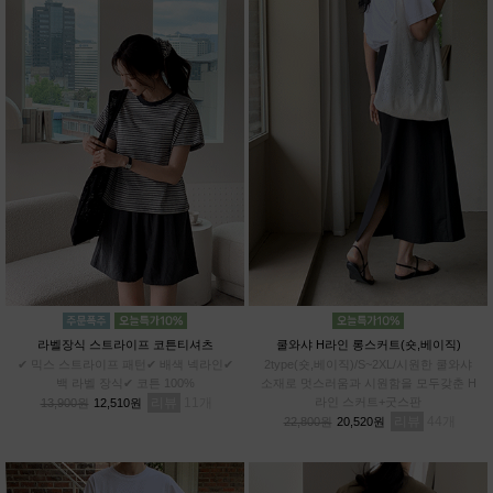
라벨장식 스트라이프 코튼티셔츠
쿨와샤 H라인 롱스커트(숏,베이직)
✔ 믹스 스트라이프 패턴✔ 배색 넥라인✔
2type(숏,베이직)/S~2XL/시원한 쿨와샤
백 라벨 장식✔ 코튼 100%
소재로 멋스러움과 시원함을 모두갖춘 H
리뷰
11
라인 스커트+굿스판
13,900원
12,510원
리뷰
44
22,800원
20,520원