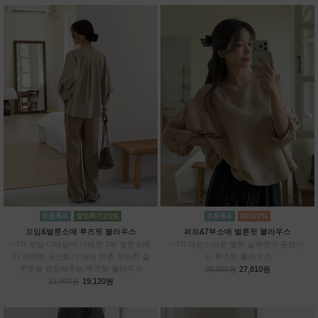
꼬임&벌룬소매 루즈핏 블라우스
퍼프&7부소매 벌룬핏 블라우스
~77/ 꼬임 디테일이 더해진 7부 벌룬소매
~77/ 여성스러운 벌룬 실루엣이 돋보이
가 세련된 포인트가 되어 한층 우아한 실
는 루즈핏 블라우스
루엣을 완성해주는 루즈핏 블라우스
29,900원
27,810원
23,900원
19,120원