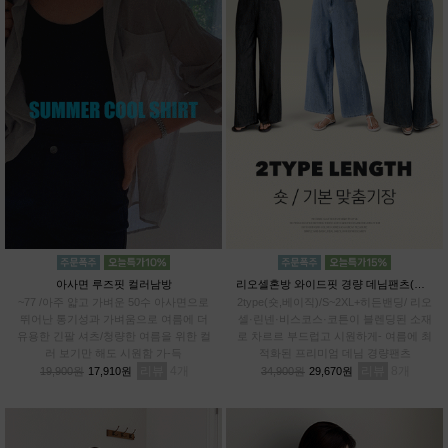
아사면 루즈핏 컬러남방
리오셀혼방 와이드핏 경량 데님팬츠(숏,베이직)
~77 /아주 얇고 가벼운 50수 아사면으로
2type(숏,베이직)/S~2XL+히든밴딩/ 리오
뛰어난 통기성과 가벼움으로 여름에 더
셀·린넨·비스코스·코튼이 블렌딩된 소재
유용한 긴팔 셔츠/청량한 여름을 위한 컬
로 차르르 부드럽고 시원하게- 여름에 최
러 보기만 해도 시원함 가-득
적화된 프리미엄 데님 경량팬츠
리뷰
4
리뷰
8
19,900원
17,910원
34,900원
29,670원