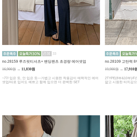
33
no.28159 루즈핏티셔츠+ 밴딩팬츠 초경량 에어셋업
no.28109 고탄력
16,900원
→
11,830원
19,900원
→
17,910
~77/ 입은 듯, 안 입은 듯—가볍고 시원한 착용감이 매력적인 에어
2TYPE(8부&10부)/F(5
셋업/따로 입어도 예쁘고 함께 입으면 더 완벽한 SET
얇고 시원한 터치감으