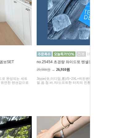
193
 엠보SET
no.25454 초경량 와이드핏 텐셀청바지(숏,미디엄,롱)
29,900원
→
26,910원
무드로 완성되는 세트
3type(숏,미디엄,롱)/S~2XL+히든밴딩/역대금 무더위를 날려버릴
에 유연한 텐션감으로
얼.음.청.바.지/소프트한 터치의 친환경 천연소재