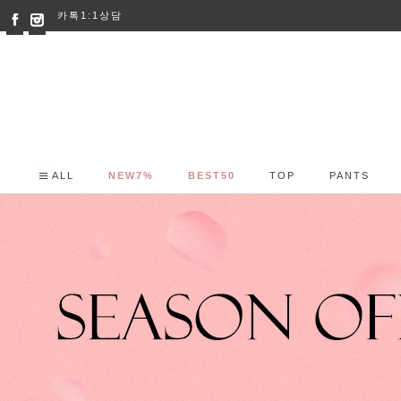
카톡1:1상담
ALL
NEW7%
BEST50
TOP
PANTS