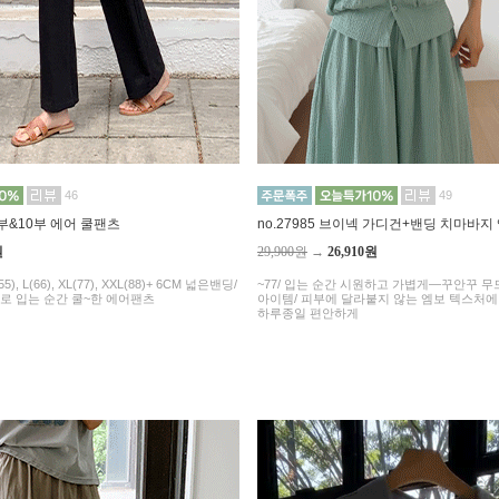
46
49
 8부&10부 에어 쿨팬츠
no.27985 브이넥 가디건+밴딩 치마바지
원
29,900원
→
26,910원
5), L(66), XL(77), XXL(88)+ 6CM 넓은밴딩/
~77/ 입는 순간 시원하고 가볍게—꾸안꾸 
로 입는 순간 쿨~한 에어팬츠
아이템/ 피부에 달라붙지 않는 엠보 텍스처
하루종일 편안하게