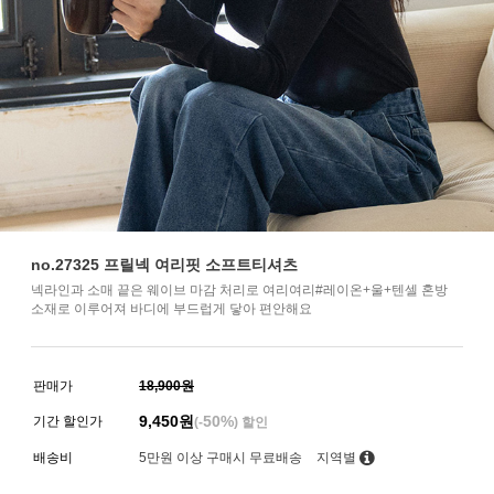
no.27325 프릴넥 여리핏 소프트티셔츠
넥라인과 소매 끝은 웨이브 마감 처리로 여리여리#레이온+울+텐셀 혼방
소재로 이루어져 바디에 부드럽게 닿아 편안해요
판매가
18,900원
9,450
원
50%
기간 할인가
(-
) 할인
배송비
5만원 이상 구매시 무료배송
지역별