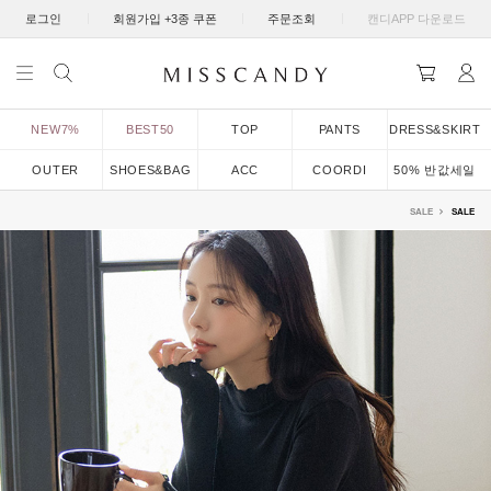
|
|
|
로그인
회원가입 +3종 쿠폰
주문조회
캔디APP 다운로드
NEW7%
BEST50
TOP
PANTS
DRESS&SKIRT
OUTER
SHOES&BAG
ACC
COORDI
50% 반값세일
SALE
SALE