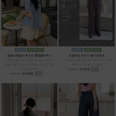
링클프렌들리 루즈핏 쿨링블라우스
프릴밴딩 와이드 플리츠팬츠
~77반/군살은 쏙, 분위기는 살린 링클 프
~77 +밴딩 /살랑살랑 움직이는 핏이 정말
렌들리 쿨링 블라우스#흡습속건에 강한
예쁜 와이드 플리츠 팬츠
레이온블라우스
리뷰
18
13,900원
9,730원
리뷰
56
29,900원
26,910원