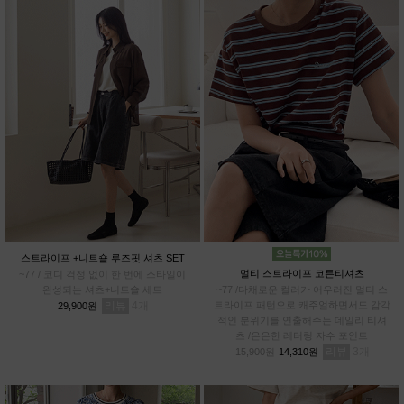
스트라이프 +니트숄 루즈핏 셔츠 SET
멀티 스트라이프 코튼티셔츠
~77 / 코디 걱정 없이 한 번에 스타일이
완성되는 셔츠+니트숄 세트
~77 /다채로운 컬러가 어우러진 멀티 스
리뷰
4
트라이프 패턴으로 캐주얼하면서도 감각
29,900원
적인 분위기를 연출해주는 데일리 티셔
츠 /은은한 레터링 자수 포인트
리뷰
3
15,900원
14,310원