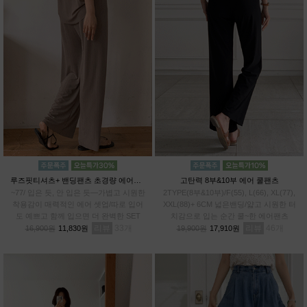
루즈핏티셔츠+ 밴딩팬츠 초경량 에어셋업
고탄력 8부&10부 에어 쿨팬츠
~77/ 입은 듯, 안 입은 듯—가볍고 시원한
2TYPE(8부&10부)/F(55), L(66), XL(77),
착용감이 매력적인 에어 셋업/따로 입어
XXL(88)+ 6CM 넓은밴딩/얇고 시원한 터
도 예쁘고 함께 입으면 더 완벽한 SET
치감으로 입는 순간 쿨~한 에어팬츠
리뷰
33
리뷰
46
16,900원
11,830원
19,900원
17,910원