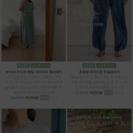
브이넥 가디건+밴딩 치마바지 엠보SET
초경량 와이드핏 텐셀청바지
~77/ 입는 순간 시원하고 가볍게—꾸안
3type(숏,미디엄,롱)/S~2XL+히든밴딩/역
꾸 무드로 완성되는 세트 아이템/ 피부에
대금 무더위를 날려버릴 얼.음.청.바.지/
달라붙지 않는 엠보 텍스처에 유연한 텐
소프트한 터치의 친환경 천연소재
션감으로 하루종일 편안하게
리뷰
192
29,900원
26,910원
리뷰
49
29,900원
26,910원