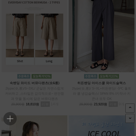
속밴딩 와이드 버뮤다팬츠(숏&롱)
히든밴딩 아이스쿨 와이드슬랙스
2type(숏,롱)/S~3XL/ 군살은 자연스럽게
2type(숏,롱)/ S~XL+히든밴딩/ -5ºC 울트
커버하고 ,스타일은 감각적으로~ 편안함
라 쿨 냉감슬랙스/ SPAN 8% /키작녀·키
과 멋을 동시에 담은 버뮤다팬츠
큰녀 모두 OK
리뷰
14
리뷰
9
20,900원
18,810원
29,900원
23,920원