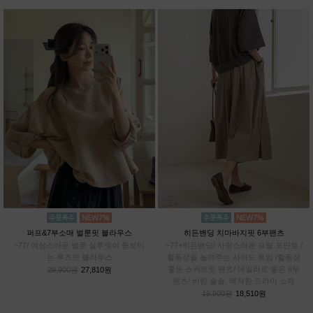
퍼프&7부소매 벌룬핏 블라우스
히든밴딩 치마바지핏 6부팬츠
~77/ 여성스러운 벌룬 실루엣이 돋보이
~77+히든밴딩/ 사랑스러운 프릴 포인트 /
는 루즈핏 블라우스
활동성을 높여주는 사이드 트임 /활동성
좋은 스커트핏 팬츠/ 데일리로 좋은 6부
29,900원
27,810원
팬츠/ 바람 솔솔, 쾌적한 드라이 소재
19,900원
18,510원