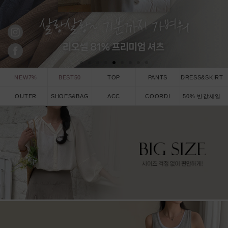
NEW7%
BEST50
TOP
PANTS
DRESS&SKIRT
OUTER
SHOES&BAG
ACC
COORDI
50% 반값세일