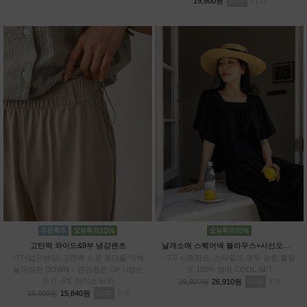
리뷰
11
19,900원
리
고탄력 와이드&9부 냉감팬츠
날개소매 스퀘어넥 블라우스+사선오버랩 치마바지SET
~77+넓은밴딩/ 고탄력 스판 원단을 더해
~77/ 시원함도, 스타일도 모두 갖춘 활용
늘어짐은 DOWN ↓ 편안함은 UP ↑/입는
도 100% 썸머 COOL SET
순간 -5℃ 아이스 터치
리뷰
3
29,900원
26,910원
리뷰
3
19,800원
15,840원