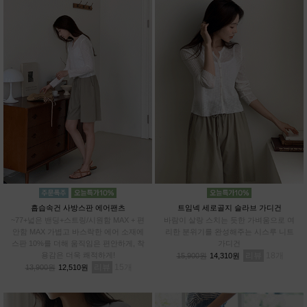
흡습속건 사방스판 에어팬츠
트임넥 세로골지 슬라브 가디건
~77+넓은 밴딩+스트링/시원함 MAX + 편
바람이 살랑 스치는 듯한 가벼움으로 여
안함 MAX 가볍고 바스락한 에어 소재에
리한 분위기를 완성해주는 시스루 니트
스판 10%를 더해 움직임은 편안하게, 착
가디건
용감은 더욱 쾌적하게!
리뷰
18
15,900원
14,310원
리뷰
15
13,900원
12,510원