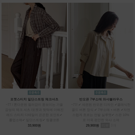
포켓스티치 밑단스트링 체크셔츠
반오픈 7부소매 와샤블라우스
~77 / 톤다운된 컬러감이 돋보이는 가을
~77/ ✔ 세련된 반오픈 디자인 ✔클래식한
감성의 체크 셔츠 /포켓과 뒷턱에 더해진
골드 버튼 장식 ✔ 7부소매 + 버튼 ✔자연
레드 스티치 디테일이 은은한 포인트✔
스럽게 흐르는 언발 실루엣✔ 스판 10%
롤업소매✔ 밑단스트링✔ 링클코튼
로 더욱 편안한 와샤 소재
리뷰
3
33,900원
29,900원