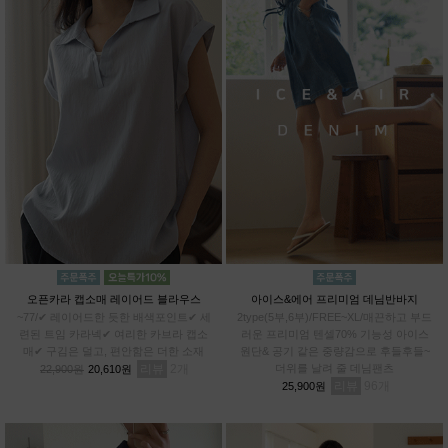
오픈카라 캡소매 레이어드 블라우스
아이스&에어 프리미엄 데님반바지
~77/✔ 레이어드한 듯한 배색포인트✔ 세
2type(5부,6부)/FREE~XL/매끈하고 부드
련된 트임 카라넥✔ 여리한 카브라 캡소
러운 프리미엄 텐셀70% 기능성 아이스
매✔ 구김은 덜고, 편안함은 더한 소재
원단& 공기 같은 중량감으로 후들후들~
리뷰
2
더위를 날려 줄 데님팬츠
22,900원
20,610원
리뷰
96
25,900원