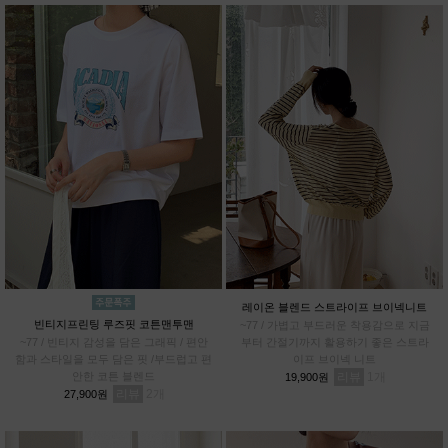
레이온 블렌드 스트라이프 브이넥니트
빈티지프린팅 루즈핏 코튼맨투맨
~77 / 가볍고 부드러운 착용감으로 지금
~77 / 빈티지 감성을 담은 그래픽 / 편안
부터 간절기까지 활용하기 좋은 스트라
함과 스타일을 모두 담은 핏 /부드럽고 편
이프 브이넥 니트
안한 코튼 블렌드
리뷰
1
19,900원
리뷰
2
27,900원