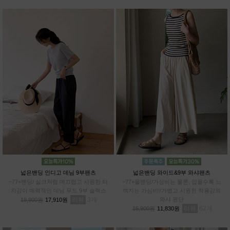
넓은밴딩 인디고 데님 9부팬츠
넓은밴딩 와이드&9부 와샤팬츠
~77+밴딩/ 실크처럼 매끄럽고 시원한 터
~77+올밴딩/가성비는 물론, 입을수록 느
치감이 매력적인 데님 무드 9부 슬랙스
껴지는 가심비!/가볍고 시원한 착용감의
리뷰
3
와샤 원단
19,900원
17,910원
리뷰
62
16,900원
11,830원