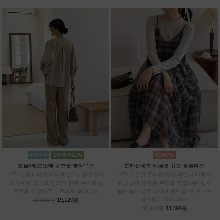
꼬임&벌룬소매 루즈핏 블라우스
톤다운체크 셔링핏 쉬폰 롱원피스
~77/ 꼬임 디테일이 더해진 7부 벌룬소매
~77/ 은은한 톤다운 체크 패턴이 더해져
가 세련된 포인트가 되어 한층 우아한 실
부담 없이 세련된 무드를 연출해주며, 하
루엣을 완성해주는 루즈핏 블라우스
늘하늘한 쉬폰 소재가 움직일 때마다 여
성스럽고 여리여리~
23,900원
19,120원
35,900원
33,390원