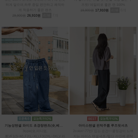
하게 닿으며,하루 종일 편안하고 쾌적하
즈핏/ 데일리로 좋은 면 100%
게 착용하기 좋은 팬츠
리뷰
6
19,900원
17,910원
리뷰
7
29,900원
26,910원
기능성텐셀 와이드 초경량팬츠(숏,베이직,롱)
아이스텐셀 핀턱주름 루즈핏셔츠
3type(숏,미디엄,
2color/~77반/ 입는 순간~~쿨링감이 느껴
롱)/F1(S~M),F2(L~XL),F3(2XL~3XL)/ 라
지는 아이스 텐셀셔츠 /밑단 라인에 핀턱