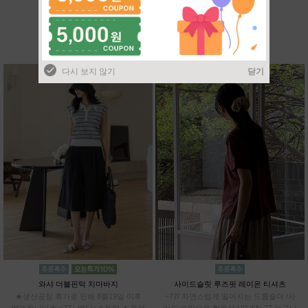
BEST SELLER
다시 보지 않기
닫기
와샤 더블핀턱 치마바지
사이드슬릿 루즈핏 레이온 티셔츠
★생산공장 휴가로 인해 8월19일 이후
~77/ 자연스럽게 떨어지는 드롭숄더 /사
배송됩니다★ ~77+ 밴딩+스트링 ✔ 풍성
이드 슬릿으로 활동성 UP /55~77 누구나