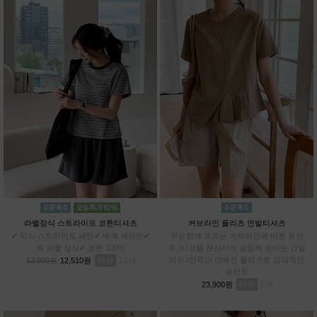
라벨장식 스트라이프 코튼티셔츠
커브라인 플리츠 언발티셔츠
✔ 믹스 스트라이프 패턴✔ 배색 넥라인✔
부드럽게 흐르는 커브라인에 버튼 포인
백 라벨 장식✔ 코튼 100%
트 /시선을 분산시켜 슬림해 보이는 언발
리뷰
10
라인 /한쪽만 더해진 플리츠로 감각적인
13,900원
12,510원
포인트
리뷰
8
23,900원