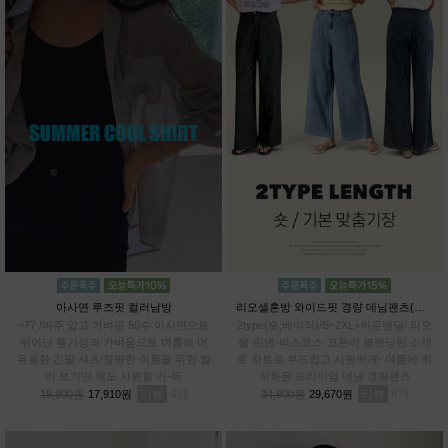
아사면 루즈핏 컬러남방
리오셀혼방 와이드핏 경량 데님팬츠(숏,베이직)
~77 /아주 얇고 가벼운 50수 아사면으로
2type(숏,베이직)/S~2XL+히든밴딩/ 리오
뛰어난 통기성과 가벼움으로 여름에 더
셀·린넨·비스코스·코튼이 블렌딩된 소재
유용한 긴팔 셔츠/청량한 여름을 위한 컬
로 차르르 부드럽고 시원하게- 여름에 최
러 보기만 해도 시원함 가-득
적화된 프리미엄 데님 경량팬츠
리뷰
4
리뷰
8
19,900원
17,910원
34,900원
29,670원