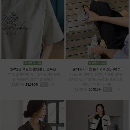
셀&영문 프린팅 린넨혼방 맨투맨
쿨와샤 H라인 롱스커트(숏,베이직)
~77/ 린넨 블렌딩 썸머 맨투맨 /조개&영
2type(숏,베이직)/S~2XL/시원한 쿨와샤
문 프린팅이 감성적인 포인트
소재로 멋스러움과 시원함을 모두갖춘 H
리뷰
5
라인 스커트+굿스판
25,900원
23,310원
리뷰
44
22,800원
20,520원