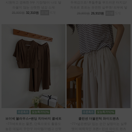
시원하고 경쾌한 9부 기장/땀이 나도 달
두께감으로/ 후들후들 부드러운 터치감/
라붙지 않는 산뜻한 냉감 소재
차르르 흐르는 유연한 실루엣/ 피부에 닿
리뷰
6
아도 까슬거림 ZERO/ 일반 데님과 차별
35,900원
32,310원
리뷰
5
29,900원
26,910원
화된 쾌적함
브이넥 블라우스+밴딩 치마바지 쿨세트
쿨린넨 더블핀턱 와이드팬츠
~77/세트로는 물론, 단독으로도 활용도
~77+넓은밴딩/ 입는 순간 살랑이는 실루
높은 데일리 꾸안꾸 아이템/가볍고 산뜻
엣이 매력적인 코튼+ 린넨 와이드 팬츠