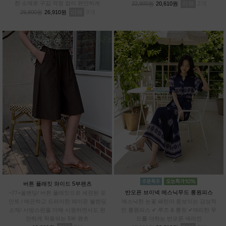
한 소재로 구김 걱정 없이 편안하게
리뷰
2
22,900원
20,610원
리뷰
9
29,900원
26,910원
버튼 플래킷 와이드 5부팬츠
반오픈 브이넥 에스닉무드 롱원피스
~77+올밴딩/ 버튼 플래킷으로 세련된 포
인트 / 매끈하고 드라이한 레이온 블렌딩
에스닉한 눈꽃 패턴이 돋보이는 감성적
소재/ 사방스판을 더해 시원하면서도 편
인 롱원피스 ✔ 루즈 & 롱핏 ✔여리한 무
안하게 착용되는 5부 팬츠
드를 더하는 반오픈 넥라인