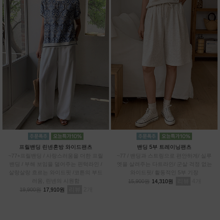
프릴밴딩 린넨혼방 와이드팬츠
밴딩 5부 트레이닝팬츠
~77+프릴밴딩 / 사랑스러움을 더한 프릴
~77 / 밴딩과 스트링으로 편안하게/ 실루
밴딩 / 부해 보임을 덜어주는 핀턱라인 /
엣을 살려주는 다트라인/ 군살 걱정 없는
살랑살랑 흐르는 와이드핏 /코튼의 부드
와이드핏/ 활동적인 5부 기장
러움, 린넨의 시원함
리뷰
4
15,900원
14,310원
리뷰
2
19,900원
17,910원