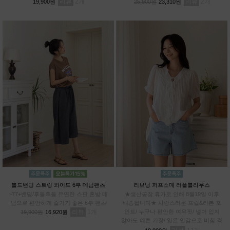
리뷰
2
리뷰
2
19,900원
25,900원
23,310원
볼드밴딩 스트링 와이드 6부 데님팬츠
리보닝 퍼프소매 러플블라우스
~77+밴딩/후들후들 유연한 스판 혼방 데
★생산공장 휴가로 인해 8월19일 이후
님으로 편안하게 즐기기 좋은 6부 팬츠
배송됩니다★ 사랑스러운 프릴&리본 포
리뷰
1
인트/ 누구나 편안한 여유핏/ 넣어 입지
19,900원
16,920원
않아도 예쁜 기장/ 얇은 안감으로 비침 걱
정 DOWN / 관리까지 쉬운 링클 프렌들