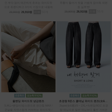
인 부각 없이 매끈하게 흐르는 와이드핏
주름이 들어가 핏을 가볍게 잡아줘 세련
으로 트렌디하고 3가지 기장으로 내몸에
된 실루엣!
알맞게 PICK!# 프리미엄 텐셀70% 기능
리뷰
55
29,900원
26,910원
리뷰
50
29,900원
26,910원
성 아이스 원단
올밴딩 와이드핏 냉감팬츠
초경량 8온스 쿨데님 와이드 팬츠(숏&롱)
S,M,L+밴딩/사방스판으로 편안함 MAX /
2type(숏&롱)/S ~ 2XL+속밴딩/8OZ 초경
군살을 자연스럽게 커버하는 와이드핏 /
량 데님으로 일반 데님보다 훨씬 가벼운