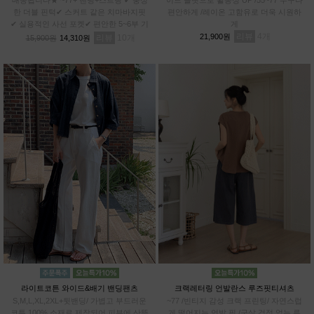
한 더블 핀턱✔ 스커트 같은 치마바지핏
편안하게 /레이온 고함유로 더욱 시원하
✔ 실용적인 사선 포켓✔ 편안한 5~6부 기
게
장✔차르르 가벼운 와샤 원단
리뷰
4
21,900원
리뷰
10
15,900원
14,310원
라이트코튼 와이드&배기 밴딩팬츠
크랙레터링 언발란스 루즈핏티셔츠
S,M,L,XL,2XL+뒷밴딩/ 가볍고 부드러운
~77 /빈티지 감성 크랙 프린팅/ 자연스럽
코튼 100% 소재로 제작되어 피부에 산뜻
게 떨어지는 언발 핏 /군살 걱정 없는 루