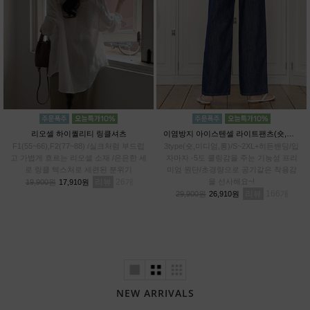
리오셀 하이퀄리티 링클셔츠
이염방지 아이스텐셀 라이트팬츠(숏,미디엄,롱)
F1(55~66),F2(77~88) /실크처럼 부드럽
3type(숏,미디엄,롱)/S~2XL+히든밴딩/입
고 가볍게 흐르는 리오셀 소재 /은은한 세
자마자 -5도 쿨링감을 주는 기능성 프리
로 링클 텍스처로 세련된 분위기
미엄 원단/초경량으로 공기같은 착용감
리뷰
26
을 선사해요~!
19,900원
17,910원
리뷰
166
29,900원
26,910원
NEW ARRIVALS