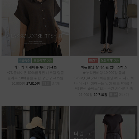
카라넥 자개버튼 루즈핏셔츠
히든밴딩 찰떡스판 썸머스랙스
~77/쿨레이온 80%함유된 내추럴 링클
★누적판매량 10,000장 돌파
블라우스#여름을 위한 꾸안꾸 셔츠템
~!/S,M,L,XL,2XL+히든밴딩 /하나 사고 하
리뷰
37
나 더 사서 쟁여두는 인생 팬츠 #여름 저
30,900원
27,810원
격! 인생 슬랙스#입는 순간 차가운 감촉
#스판 12%로 허리부터~발끝까지 완벽한
리뷰
298
21,900원
19,710원
신축성!