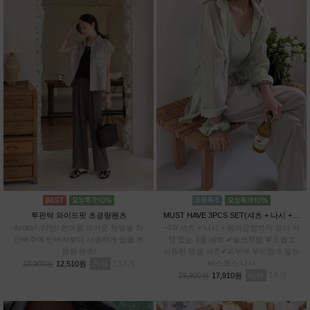
투핀턱 와이드핏 초경량팬츠
MUST HAVE 3PCS SET(셔츠 + 나시 + 헤어곱창)
4color/~77반/ 한여름 뜨거운 햇빛을 차
~77/ 셔츠 + 나시 + 헤어곱창까지 코디 걱
단해주며 반바지보다 시원하게 입을 초
정 없는 3종 세트 ✔실크처럼 부드럽고
경량 팬츠!
시원한 텐셀 셔츠✔피부에 부드럽게 닿는
리뷰
133
비스코스 나시
13,900원
12,510원
리뷰
14
19,900원
17,910원