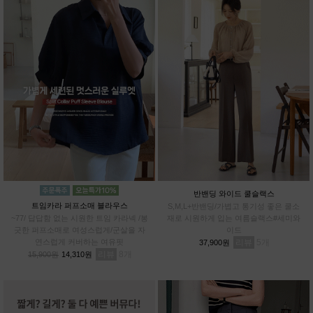
반밴딩 와이드 쿨슬랙스
트임카라 퍼프소매 블라우스
S,M,L+반밴딩/가볍고 통기성 좋은 쿨소
~77/ 답답함 없는 시원한 트임 카라넥 /봉
재로 시원하게 입는 여름슬랙스#세미와
긋한 퍼프소매로 여성스럽게/군살을 자
이드
연스럽게 커버하는 여유핏
리뷰
5
37,900원
리뷰
8
15,900원
14,310원