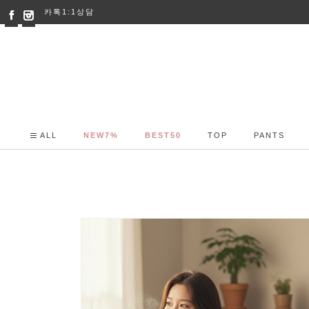
카톡1:1상담
ALL
NEW7%
BEST50
TOP
PANTS