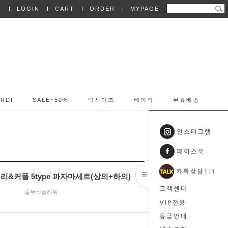
N
LOGIN
CART
ORDER
MYPAGE
RDI
SALE~50%
빅사이즈
베이직
무료배송
패밀리&커플 5type 파자마세트(상의+하의)
줄무늬플라워