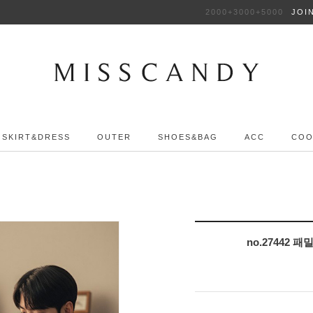
2000+3000+5000
JOI
SKIRT&DRESS
OUTER
SHOES&BAG
ACC
COO
no.27442 