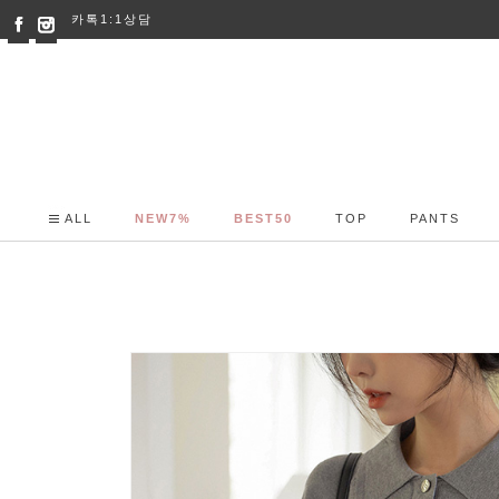
카톡1:1상담
ALL
NEW7%
BEST50
TOP
PANTS