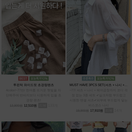
투핀턱 와이드핏 초경량팬츠
MUST HAVE 3PCS SET(셔츠 + 나시 + 헤어곱창)
4color/~77반/ 한여름 뜨거운 햇빛을 차
~77/ 셔츠 + 나시 + 헤어곱창까지 코디 걱
단해주며 반바지보다 시원하게 입을 초
정 없는 3종 세트 ✔실크처럼 부드럽고
경량 팬츠!
시원한 텐셀 셔츠✔피부에 부드럽게 닿는
리뷰
133
비스코스 나시
13,900원
12,510원
리뷰
14
19,900원
17,910원