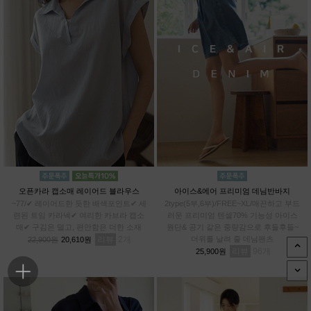
오픈카라 캡소매 레이어드 블라우스
아이스&에어 프리미엄 데님반바지
~77/✔ 레이어드한 듯한 배색포인트✔ 세
2type(5부,6부)/FREE~XL/매끈하고 부드
련된 트임 카라넥✔ 여리한 카브라 캡소
러운 프리미엄 텐셀70% 기능성 아이스
매✔ 구김은 덜고, 편안함은 더한 소재
원단& 공기 같은 중량감으로 후들후들~
리뷰
2
더위를 날려 줄 데님팬츠
22,900원
20,610원
리뷰
96
25,900원