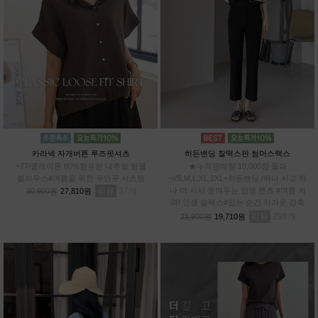
카라넥 자개버튼 루즈핏셔츠
히든밴딩 찰떡스판 썸머스랙스
~77/쿨레이온 80%함유된 내추럴 링클
★누적판매량 10,000장 돌파
블라우스#여름을 위한 꾸안꾸 셔츠템
~!/S,M,L,XL,2XL+히든밴딩 /하나 사고 하
리뷰
37
나 더 사서 쟁여두는 인생 팬츠 #여름 저
30,900원
27,810원
격! 인생 슬랙스#입는 순간 차가운 감촉
#스판 12%로 허리부터~발끝까지 완벽한
리뷰
298
21,900원
19,710원
신축성!