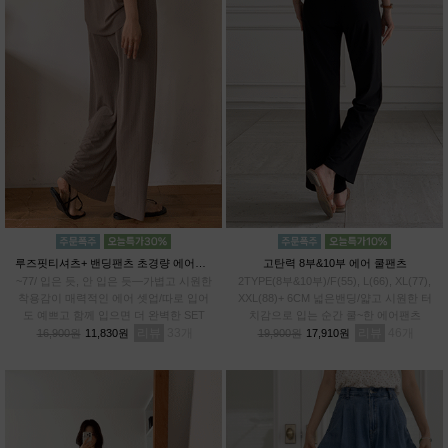
루즈핏티셔츠+ 밴딩팬츠 초경량 에어셋업
고탄력 8부&10부 에어 쿨팬츠
~77/ 입은 듯, 안 입은 듯—가볍고 시원한
2TYPE(8부&10부)/F(55), L(66), XL(77),
착용감이 매력적인 에어 셋업/따로 입어
XXL(88)+ 6CM 넓은밴딩/얇고 시원한 터
도 예쁘고 함께 입으면 더 완벽한 SET
치감으로 입는 순간 쿨~한 에어팬츠
리뷰
33
리뷰
46
16,900원
11,830원
19,900원
17,910원