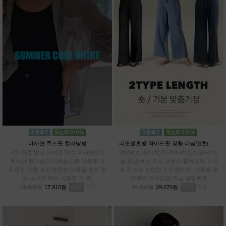
아사면 루즈핏 컬러남방
리오셀혼방 와이드핏 경량 데님팬츠(숏,베이직)
~77 /아주 얇고 가벼운 50수 아사면으로
2type(숏,베이직)/S~2XL+히든밴딩/ 리오
뛰어난 통기성과 가벼움으로 여름에 더
셀·린넨·비스코스·코튼이 블렌딩된 소재
유용한 긴팔 셔츠/청량한 여름을 위한 컬
로 차르르 부드럽고 시원하게- 여름에 최
러 보기만 해도 시원함 가-득
적화된 프리미엄 데님 경량팬츠
리뷰
4
리뷰
8
19,900원
17,910원
34,900원
29,670원