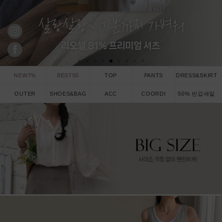
NEW7%
BEST50
TOP
PANTS
DRESS&SKIRT
OUTER
SHOES&BAG
ACC
COORDI
50% 반값세일