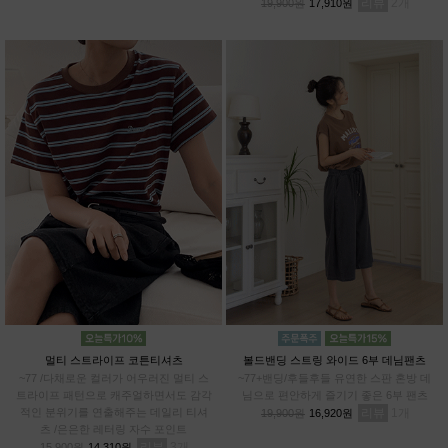
리뷰
2
19,900원
17,910원
멀티 스트라이프 코튼티셔츠
볼드밴딩 스트링 와이드 6부 데님팬츠
~77 /다채로운 컬러가 어우러진 멀티 스
~77+밴딩/후들후들 유연한 스판 혼방 데
트라이프 패턴으로 캐주얼하면서도 감각
님으로 편안하게 즐기기 좋은 6부 팬츠
적인 분위기를 연출해주는 데일리 티셔
리뷰
1
19,900원
16,920원
츠 /은은한 레터링 자수 포인트
리뷰
3
15,900원
14,310원