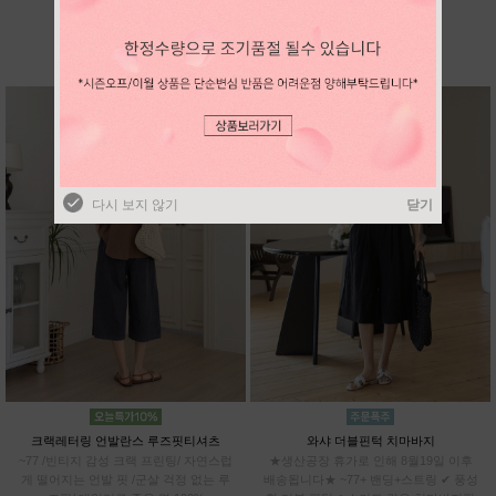
BEST SELLER
다시 보지 않기
닫기
다시 보지 않기
닫기
크랙레터링 언발란스 루즈핏티셔츠
와샤 더블핀턱 치마바지
~77 /빈티지 감성 크랙 프린팅/ 자연스럽
★생산공장 휴가로 인해 8월19일 이후
게 떨어지는 언발 핏 /군살 걱정 없는 루
배송됩니다★ ~77+ 밴딩+스트링 ✔ 풍성