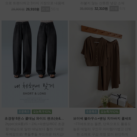
으로 트렌디하고 3가지 기장으로 내몸에
라붙지 않는 산뜻한 냉감 소재
알맞게 PICK!# 프리미엄 텐셀70% 기능
리뷰
6
35,900원
32,310원
리뷰
50
29,900원
26,910원
성 아이스 원단
초경량 8온스 쿨데님 와이드 팬츠(숏&롱)
브이넥 블라우스+밴딩 치마바지 쿨세트
2type(숏&롱)/S ~ 2XL+속밴딩/8OZ 초경
~77/세트로는 물론, 단독으로도 활용도
량 데님으로 일반 데님보다 훨씬 가벼운
높은 데일리 꾸안꾸 아이템/가볍고 산뜻
두께감으로/ 후들후들 부드러운 터치감/
한 소재로 구김 걱정 없이 편안하게