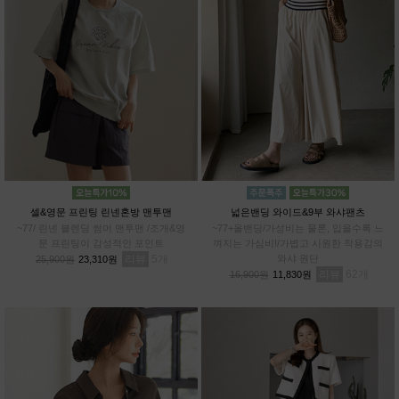
셀&영문 프린팅 린넨혼방 맨투맨
넓은밴딩 와이드&9부 와샤팬츠
~77/ 린넨 블렌딩 썸머 맨투맨 /조개&영
~77+올밴딩/가성비는 물론, 입을수록 느
문 프린팅이 감성적인 포인트
껴지는 가심비!/가볍고 시원한 착용감의
리뷰
5
와샤 원단
25,900원
23,310원
리뷰
62
16,900원
11,830원