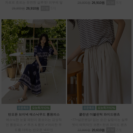
차르르 흐르는 유연한 실루엣/ 피부에 닿
리뷰
9
29,900원
26,910원
아도 까슬거림 ZERO/ 일반 데님과 차별
리뷰
5
29,900원
26,910원
화된 쾌적함
반오픈 브이넥 에스닉무드 롱원피스
쿨린넨 더블핀턱 와이드팬츠
에스닉한 눈꽃 패턴이 돋보이는 감성적
~77+넓은밴딩/ 입는 순간 살랑이는 실루
인 롱원피스 ✔ 루즈 & 롱핏 ✔여리한 무
엣이 매력적인 코튼+ 린넨 와이드 팬츠
드를 더하는 반오픈 넥라인
리뷰
2
22,900원
20,610원