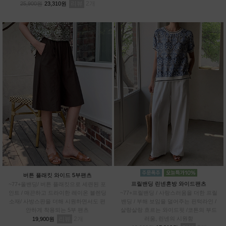
리뷰
2
25,900원
23,310원
버튼 플래킷 와이드 5부팬츠
프릴밴딩 린넨혼방 와이드팬츠
~77+올밴딩/ 버튼 플래킷으로 세련된 포
인트 / 매끈하고 드라이한 레이온 블렌딩
~77+프릴밴딩 / 사랑스러움을 더한 프릴
소재/ 사방스판을 더해 시원하면서도 편
밴딩 / 부해 보임을 덜어주는 핀턱라인 /
안하게 착용되는 5부 팬츠
살랑살랑 흐르는 와이드핏 /코튼의 부드
리뷰
2
러움, 린넨의 시원함
19,900원