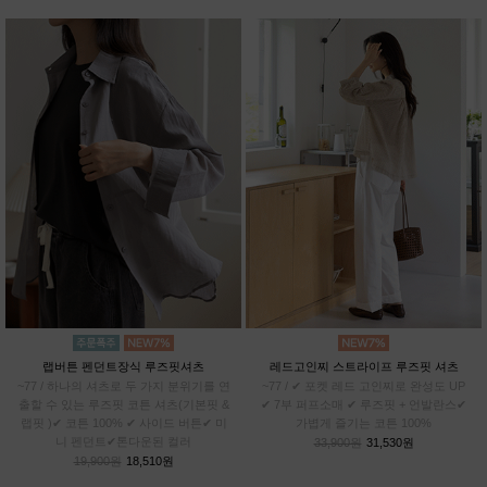
랩버튼 펜던트장식 루즈핏셔츠
레드고인찌 스트라이프 루즈핏 셔츠
~77 / 하나의 셔츠로 두 가지 분위기를 연
~77 / ✔ 포켓 레드 고인찌로 완성도 UP
출할 수 있는 루즈핏 코튼 셔츠(기본핏 &
✔ 7부 퍼프소매 ✔ 루즈핏 + 언발란스✔
랩핏 )✔ 코튼 100% ✔ 사이드 버튼✔ 미
가볍게 즐기는 코튼 100%
니 펜던트✔톤다운된 컬러
33,900원
31,530원
19,900원
18,510원