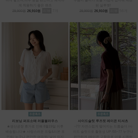
게 착용하기 좋은 팬츠
된 실루엣!
리뷰
7
리뷰
56
29,900원
26,910원
29,900원
26,910원
리보닝 퍼프소매 러플블라우스
사이드슬릿 루즈핏 레이온 티셔츠
★생산공장 휴가로 인해 8월19일 이후
~77/ 자연스럽게 떨어지는 드롭숄더 /사
배송됩니다★ 사랑스러운 프릴&리본 포
이드 슬릿으로 활동성 UP /55~77 누구나
인트/ 누구나 편안한 여유핏/ 넣어 입지
편안하게 /레이온 고함유로 더욱 시원하