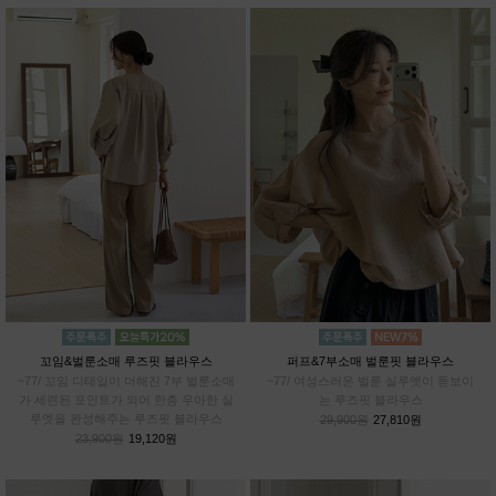
꼬임&벌룬소매 루즈핏 블라우스
퍼프&7부소매 벌룬핏 블라우스
~77/ 꼬임 디테일이 더해진 7부 벌룬소매
~77/ 여성스러운 벌룬 실루엣이 돋보이
가 세련된 포인트가 되어 한층 우아한 실
는 루즈핏 블라우스
루엣을 완성해주는 루즈핏 블라우스
29,900원
27,810원
23,900원
19,120원