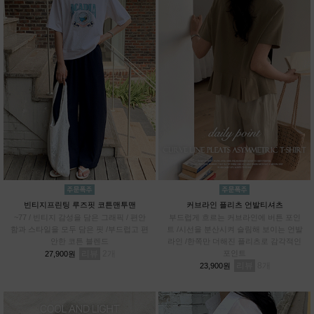
빈티지프린팅 루즈핏 코튼맨투맨
커브라인 플리츠 언발티셔츠
~77 / 빈티지 감성을 담은 그래픽 / 편안
부드럽게 흐르는 커브라인에 버튼 포인
함과 스타일을 모두 담은 핏 /부드럽고 편
트 /시선을 분산시켜 슬림해 보이는 언발
안한 코튼 블렌드
라인 /한쪽만 더해진 플리츠로 감각적인
리뷰
2
포인트
27,900원
리뷰
8
23,900원