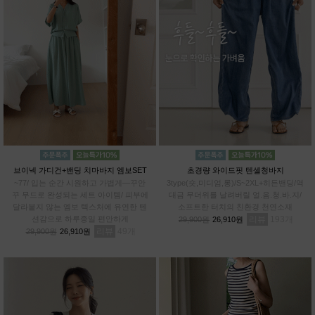
브이넥 가디건+밴딩 치마바지 엠보SET
초경량 와이드핏 텐셀청바지
~77/ 입는 순간 시원하고 가볍게—꾸안
3type(숏,미디엄,롱)/S~2XL+히든밴딩/역
꾸 무드로 완성되는 세트 아이템/ 피부에
대금 무더위를 날려버릴 얼.음.청.바.지/
달라붙지 않는 엠보 텍스처에 유연한 텐
소프트한 터치의 친환경 천연소재
션감으로 하루종일 편안하게
리뷰
193
29,900원
26,910원
리뷰
49
29,900원
26,910원