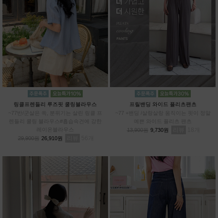
링클프렌들리 루즈핏 쿨링블라우스
프릴밴딩 와이드 플리츠팬츠
~77반/군살은 쏙, 분위기는 살린 링클 프
~77 +밴딩 /살랑살랑 움직이는 핏이 정말
렌들리 쿨링 블라우스#흡습속건에 강한
예쁜 와이드 플리츠 팬츠
레이온블라우스
리뷰
18
13,900원
9,730원
리뷰
56
29,900원
26,910원