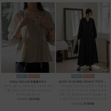
리보닝 퍼프소매 링클블라우스
브이넥 가디건+밴딩 치마바지 꾸안꾸SET
묶어도, 풀어도 예쁜 리보닝 /여리한 분위
~77/가볍게 입었는데, 은근히 더 예뻐 보
기를 더하는 퍼프소매/열가공으로 완성
이는 꾸민 듯 안 꾸민 듯, 데일리로 손이
한 세로 링클 텍스처
자주 가는 엠보세트/피부에 달라붙지 않
는 엠보 텍스처에 유연한 텐션감으로 하
19,900원
18,510원
루종일 편안하게
29,900원
27,810원