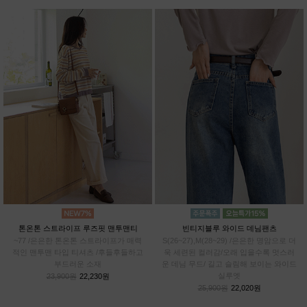
톤온톤 스트라이프 루즈핏 맨투맨티
빈티지블루 와이드 데님팬츠
~77 /은은한 톤온톤 스트라이프가 매력
S(26~27),M(28~29) /은은한 명암으로 더
적인 맨투맨 타입 티셔츠 /후들후들하고
욱 세련된 컬러감/오래 입을수록 멋스러
부드러운 소재
운 데님 무드/ 길고 슬림해 보이는 와이드
실루엣
23,900원
22,230원
25,900원
22,020원