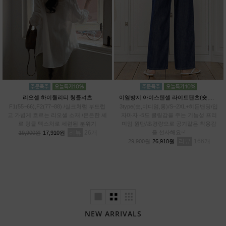
리오셀 하이퀄리티 링클셔츠
이염방지 아이스텐셀 라이트팬츠(숏,미디엄,롱)
F1(55~66),F2(77~88) /실크처럼 부드럽
3type(숏,미디엄,롱)/S~2XL+히든밴딩/입
고 가볍게 흐르는 리오셀 소재 /은은한 세
자마자 -5도 쿨링감을 주는 기능성 프리
로 링클 텍스처로 세련된 분위기
미엄 원단/초경량으로 공기같은 착용감
리뷰
26
을 선사해요~!
19,900원
17,910원
리뷰
166
29,900원
26,910원
NEW ARRIVALS