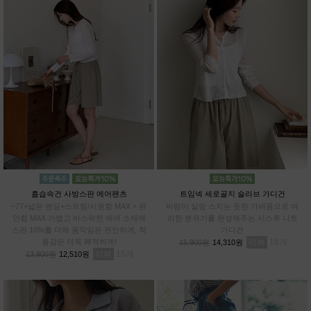
흡습속건 사방스판 에어팬츠
트임넥 세로골지 슬라브 가디건
~77+넓은 밴딩+스트링/시원함 MAX + 편
바람이 살랑 스치는 듯한 가벼움으로 여
안함 MAX 가볍고 바스락한 에어 소재에
리한 분위기를 완성해주는 시스루 니트
스판 10%를 더해 움직임은 편안하게, 착
가디건
용감은 더욱 쾌적하게!
리뷰
18
15,900원
14,310원
리뷰
15
13,900원
12,510원