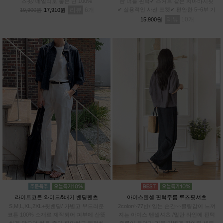
즈핏/ 데일리로 좋은 면 100%
한 더블 핀턱✔ 스커트 같은 치마바지핏
리뷰
6
✔ 실용적인 사선 포켓✔ 편안한 5~6부 기
19,900원
17,910원
장✔차르르 가벼운 와샤 원단
리뷰
10
15,900원
라이트코튼 와이드&배기 밴딩팬츠
아이스텐셀 핀턱주름 루즈핏셔츠
S,M,L,XL,2XL+뒷밴딩/ 가볍고 부드러운
2color/~77반/ 입는 순간~~쿨링감이 느껴
코튼 100% 소재로 제작되어 피부에 산뜻
지는 아이스 텐셀셔츠 /밑단 라인에 핀턱
하게 닿으며,하루 종일 편안하고 쾌적하
주름이 들어가 핏을 가볍게 잡아줘 세련