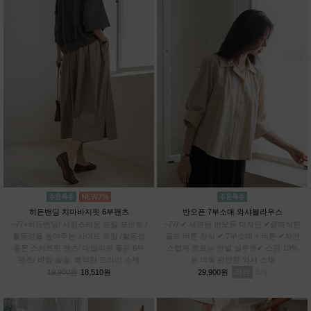
히든밴딩 치마바지핏 6부팬츠
반오픈 7부소매 와샤블라우스
~77+히든밴딩/ 사랑스러운 프릴 포인트 /
~77/ ✔ 세련된 반오픈 디자인 ✔클래식한
활동성을 높여주는 사이드 트임 /활동성
골드 버튼 장식 ✔ 7부소매 + 버튼 ✔자연
좋은 스커트핏 팬츠/ 데일리로 좋은 6부
스럽게 흐르는 언발 실루엣✔ 스판 10%
팬츠/ 바람 솔솔, 쾌적한 드라이 소재
로 더욱 편안한 와샤 소재
리뷰
3
19,900원
18,510원
29,900원