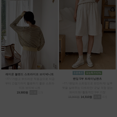
레이온 블렌드 스트라이프 브이넥니트
밴딩 5부 트레이닝팬츠
~77 / 가볍고 부드러운 착용감으로 지금
부터 간절기까지 활용하기 좋은 스트라
~77 / 밴딩과 스트링으로 편안하게/ 실루
이프 브이넥 니트
엣을 살려주는 다트라인/ 군살 걱정 없는
리뷰
1
와이드핏/ 활동적인 5부 기장
19,900원
리뷰
4
15,900원
14,310원