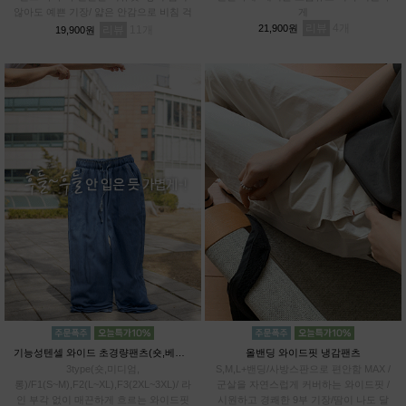
않아도 예쁜 기장/ 얇은 안감으로 비침 걱
게
정 DOWN / 관리까지 쉬운 링클 프렌들
리뷰
4
21,900원
리뷰
11
19,900원
리
기능성텐셀 와이드 초경량팬츠(숏,베이직,롱)
올밴딩 와이드핏 냉감팬츠
3type(숏,미디엄,
S,M,L+밴딩/사방스판으로 편안함 MAX /
롱)/F1(S~M),F2(L~XL),F3(2XL~3XL)/ 라
군살을 자연스럽게 커버하는 와이드핏 /
인 부각 없이 매끈하게 흐르는 와이드핏
시원하고 경쾌한 9부 기장/땀이 나도 달