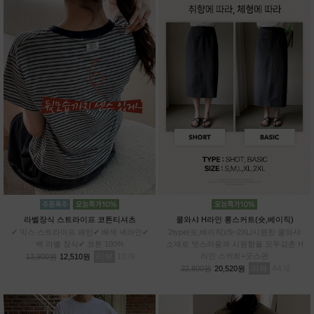
라벨장식 스트라이프 코튼티셔츠
쿨와샤 H라인 롱스커트(숏,베이직)
✔ 믹스 스트라이프 패턴✔ 배색 넥라인✔
2type(숏,베이직)/S~2XL/시원한 쿨와샤
백 라벨 장식✔ 코튼 100%
소재로 멋스러움과 시원함을 모두갖춘 H
리뷰
10
라인 스커트+굿스판
13,900원
12,510원
리뷰
44
22,800원
20,520원