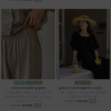
고탄력 와이드&9부 냉감팬츠
날개소매 스퀘어넥 블라우스+사선오버랩 치마바지SET
~77+넓은밴딩/ 고탄력 스판 원단을 더해
~77/ 시원함도, 스타일도 모두 갖춘 활용
늘어짐은 DOWN ↓ 편안함은 UP ↑/입는
도 100% 썸머 COOL SET
순간 -5℃ 아이스 터치
리뷰
3
29,900원
26,910원
리뷰
3
19,800원
15,840원