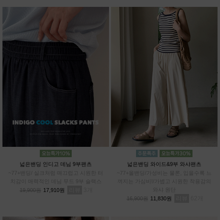
넓은밴딩 인디고 데님 9부팬츠
넓은밴딩 와이드&9부 와샤팬츠
~77+밴딩/ 실크처럼 매끄럽고 시원한 터
~77+올밴딩/가성비는 물론, 입을수록 느
치감이 매력적인 데님 무드 9부 슬랙스
껴지는 가심비!/가볍고 시원한 착용감의
리뷰
3
와샤 원단
19,900원
17,910원
리뷰
62
16,900원
11,830원