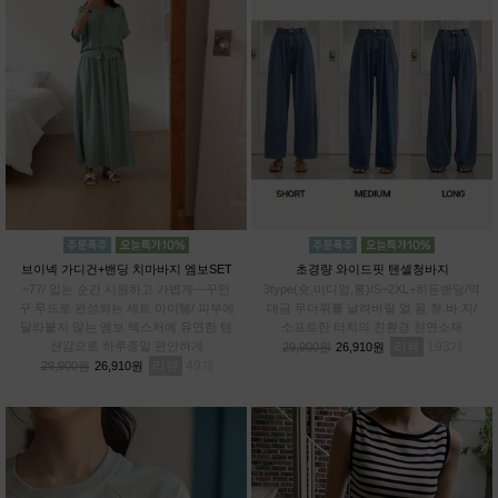
브이넥 가디건+밴딩 치마바지 엠보SET
초경량 와이드핏 텐셀청바지
~77/ 입는 순간 시원하고 가볍게—꾸안
3type(숏,미디엄,롱)/S~2XL+히든밴딩/역
꾸 무드로 완성되는 세트 아이템/ 피부에
대금 무더위를 날려버릴 얼.음.청.바.지/
달라붙지 않는 엠보 텍스처에 유연한 텐
소프트한 터치의 친환경 천연소재
션감으로 하루종일 편안하게
리뷰
193
29,900원
26,910원
리뷰
49
29,900원
26,910원