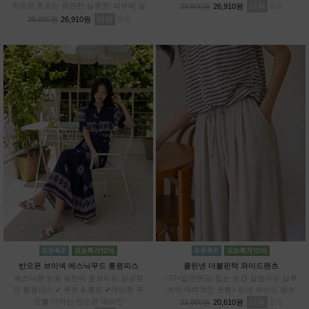
차르르 흐르는 유연한 실루엣/ 피부에 닿
리뷰
9
29,900원
26,910원
아도 까슬거림 ZERO/ 일반 데님과 차별
리뷰
5
29,900원
26,910원
화된 쾌적함
반오픈 브이넥 에스닉무드 롱원피스
쿨린넨 더블핀턱 와이드팬츠
에스닉한 눈꽃 패턴이 돋보이는 감성적
~77+넓은밴딩/ 입는 순간 살랑이는 실루
인 롱원피스 ✔ 루즈 & 롱핏 ✔여리한 무
엣이 매력적인 코튼+ 린넨 와이드 팬츠
드를 더하는 반오픈 넥라인
리뷰
2
22,900원
20,610원