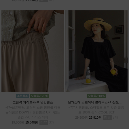
고탄력 와이드&9부 냉감팬츠
날개소매 스퀘어넥 블라우스+사선오버랩 치마바지SET
~77+넓은밴딩/ 고탄력 스판 원단을 더해
~77/ 시원함도, 스타일도 모두 갖춘 활용
늘어짐은 DOWN ↓ 편안함은 UP ↑/입는
도 100% 썸머 COOL SET
순간 -5℃ 아이스 터치
리뷰
3
29,900원
26,910원
리뷰
3
19,800원
15,840원