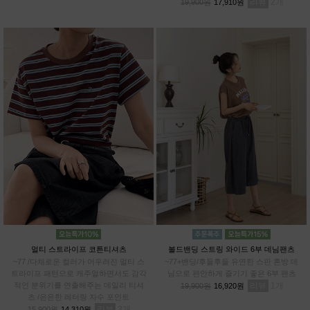
리뷰
2
19,900원
17,910원
멀티 스트라이프 코튼티셔츠
볼드밴딩 스트링 와이드 6부 데님팬츠
~77 /다채로운 컬러가 어우러진 멀티 스
~77+밴딩/후들후들 유연한 스판 혼방 데
트라이프 패턴으로 캐주얼하면서도 감각
님으로 편안하게 즐기기 좋은 6부 팬츠
적인 분위기를 연출해주는 데일리 티셔
리뷰
1
19,900원
16,920원
츠 /은은한 레터링 자수 포인트
리뷰
3
15,900원
14,310원