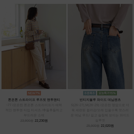
톤온톤 스트라이프 루즈핏 맨투맨티
빈티지블루 와이드 데님팬츠
~77 /은은한 톤온톤 스트라이프가 매력
S(26~27),M(28~29) /은은한 명암으로 더
적인 맨투맨 타입 티셔츠 /후들후들하고
욱 세련된 컬러감/오래 입을수록 멋스러
부드러운 소재
운 데님 무드/ 길고 슬림해 보이는 와이드
실루엣
23,900원
22,230원
25,900원
22,020원