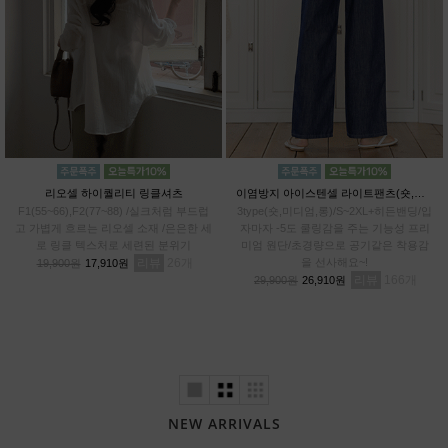
리오셀 하이퀄리티 링클셔츠
이염방지 아이스텐셀 라이트팬츠(숏,미디엄,롱)
F1(55~66),F2(77~88) /실크처럼 부드럽
3type(숏,미디엄,롱)/S~2XL+히든밴딩/입
고 가볍게 흐르는 리오셀 소재 /은은한 세
자마자 -5도 쿨링감을 주는 기능성 프리
로 링클 텍스처로 세련된 분위기
미엄 원단/초경량으로 공기같은 착용감
리뷰
26
을 선사해요~!
19,900원
17,910원
리뷰
166
29,900원
26,910원
NEW ARRIVALS