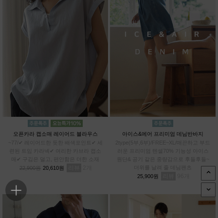
오픈카라 캡소매 레이어드 블라우스
아이스&에어 프리미엄 데님반바지
~77/✔ 레이어드한 듯한 배색포인트✔ 세
2type(5부,6부)/FREE~XL/매끈하고 부드
련된 트임 카라넥✔ 여리한 카브라 캡소
러운 프리미엄 텐셀70% 기능성 아이스
매✔ 구김은 덜고, 편안함은 더한 소재
원단& 공기 같은 중량감으로 후들후들~
리뷰
2
더위를 날려 줄 데님팬츠
22,900원
20,610원
리뷰
96
25,900원