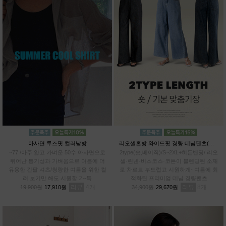
아사면 루즈핏 컬러남방
리오셀혼방 와이드핏 경량 데님팬츠(숏,베이직)
~77 /아주 얇고 가벼운 50수 아사면으로
2type(숏,베이직)/S~2XL+히든밴딩/ 리오
뛰어난 통기성과 가벼움으로 여름에 더
셀·린넨·비스코스·코튼이 블렌딩된 소재
유용한 긴팔 셔츠/청량한 여름을 위한 컬
로 차르르 부드럽고 시원하게- 여름에 최
러 보기만 해도 시원함 가-득
적화된 프리미엄 데님 경량팬츠
리뷰
4
리뷰
8
19,900원
17,910원
34,900원
29,670원