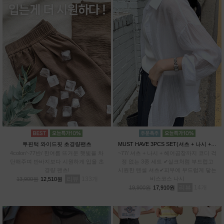
투핀턱 와이드핏 초경량팬츠
MUST HAVE 3PCS SET(셔츠 + 나시 + 헤어곱창)
4color/~77반/ 한여름 뜨거운 햇빛을 차
~77/ 셔츠 + 나시 + 헤어곱창까지 코디 걱
단해주며 반바지보다 시원하게 입을 초
정 없는 3종 세트 ✔실크처럼 부드럽고
경량 팬츠!
시원한 텐셀 셔츠✔피부에 부드럽게 닿는
리뷰
133
비스코스 나시
13,900원
12,510원
리뷰
14
19,900원
17,910원