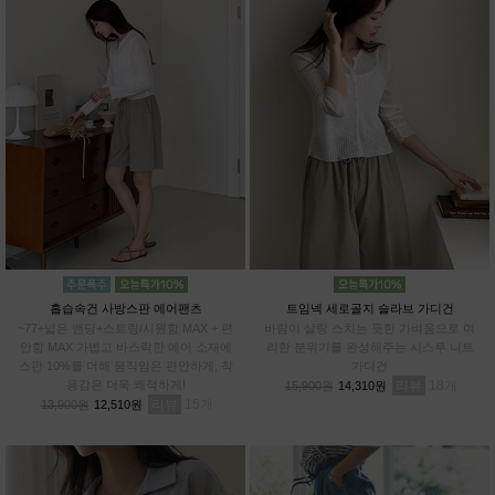
흡습속건 사방스판 에어팬츠
트임넥 세로골지 슬라브 가디건
~77+넓은 밴딩+스트링/시원함 MAX + 편
바람이 살랑 스치는 듯한 가벼움으로 여
안함 MAX 가볍고 바스락한 에어 소재에
리한 분위기를 완성해주는 시스루 니트
스판 10%를 더해 움직임은 편안하게, 착
가디건
용감은 더욱 쾌적하게!
리뷰
18
15,900원
14,310원
리뷰
15
13,900원
12,510원