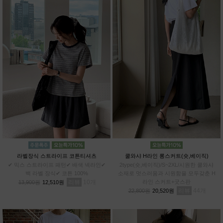
라벨장식 스트라이프 코튼티셔츠
쿨와샤 H라인 롱스커트(숏,베이직)
✔ 믹스 스트라이프 패턴✔ 배색 넥라인✔
2type(숏,베이직)/S~2XL/시원한 쿨와샤
백 라벨 장식✔ 코튼 100%
소재로 멋스러움과 시원함을 모두갖춘 H
리뷰
10
라인 스커트+굿스판
13,900원
12,510원
리뷰
44
22,800원
20,520원