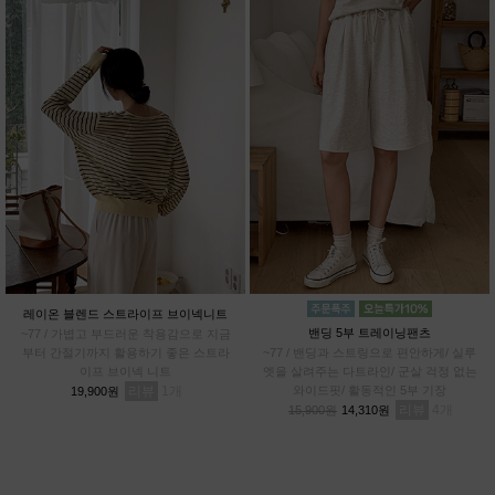
레이온 블렌드 스트라이프 브이넥니트
밴딩 5부 트레이닝팬츠
~77 / 가볍고 부드러운 착용감으로 지금
부터 간절기까지 활용하기 좋은 스트라
~77 / 밴딩과 스트링으로 편안하게/ 실루
이프 브이넥 니트
엣을 살려주는 다트라인/ 군살 걱정 없는
리뷰
1
와이드핏/ 활동적인 5부 기장
19,900원
리뷰
4
15,900원
14,310원