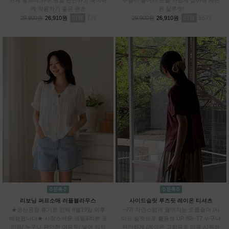
게 착용하기 좋은 팬츠
된 실루엣!
리뷰
7
리뷰
56
29,900원
26,910원
29,900원
26,910원
리보닝 퍼프소매 러플블라우스
사이드슬릿 루즈핏 레이온 티셔츠
★생산공장 휴가로 인해 8월19일 이후
~77/ 자연스럽게 떨어지는 드롭숄더 /사
배송됩니다★ 사랑스러운 프릴&리본 포
이드 슬릿으로 활동성 UP /55~77 누구나
인트/ 누구나 편안한 여유핏/ 넣어 입지
편안하게 /레이온 고함유로 더욱 시원하