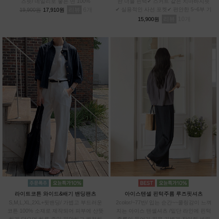
즈핏/ 데일리로 좋은 면 100%
한 더블 핀턱✔ 스커트 같은 치마바지핏
리뷰
6
✔ 실용적인 사선 포켓✔ 편안한 5~6부 기
19,900원
17,910원
장✔차르르 가벼운 와샤 원단
리뷰
10
15,900원
라이트코튼 와이드&배기 밴딩팬츠
아이스텐셀 핀턱주름 루즈핏셔츠
S,M,L,XL,2XL+뒷밴딩/ 가볍고 부드러운
2color/~77반/ 입는 순간~~쿨링감이 느껴
코튼 100% 소재로 제작되어 피부에 산뜻
지는 아이스 텐셀셔츠 /밑단 라인에 핀턱
하게 닿으며,하루 종일 편안하고 쾌적하
주름이 들어가 핏을 가볍게 잡아줘 세련