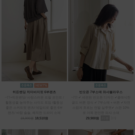
히든밴딩 치마바지핏 6부팬츠
반오픈 7부소매 와샤블라우스
~77+히든밴딩/ 사랑스러운 프릴 포인트 /
~77/ ✔ 세련된 반오픈 디자인 ✔클래식한
활동성을 높여주는 사이드 트임 /활동성
골드 버튼 장식 ✔ 7부소매 + 버튼 ✔자연
좋은 스커트핏 팬츠/ 데일리로 좋은 6부
스럽게 흐르는 언발 실루엣✔ 스판 10%
팬츠/ 바람 솔솔, 쾌적한 드라이 소재
로 더욱 편안한 와샤 소재
리뷰
3
19,900원
18,510원
29,900원