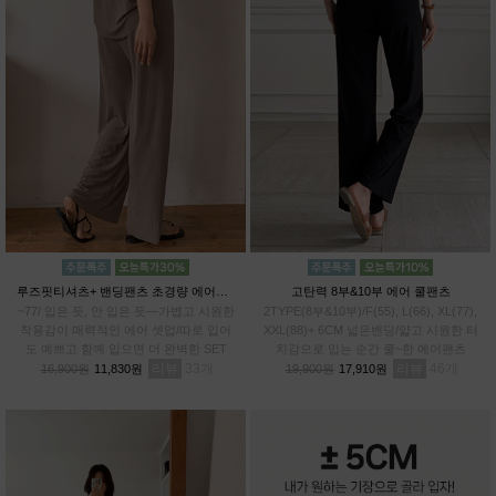
루즈핏티셔츠+ 밴딩팬츠 초경량 에어셋업
고탄력 8부&10부 에어 쿨팬츠
~77/ 입은 듯, 안 입은 듯—가볍고 시원한
2TYPE(8부&10부)/F(55), L(66), XL(77),
착용감이 매력적인 에어 셋업/따로 입어
XXL(88)+ 6CM 넓은밴딩/얇고 시원한 터
도 예쁘고 함께 입으면 더 완벽한 SET
치감으로 입는 순간 쿨~한 에어팬츠
리뷰
33
리뷰
46
16,900원
11,830원
19,900원
17,910원