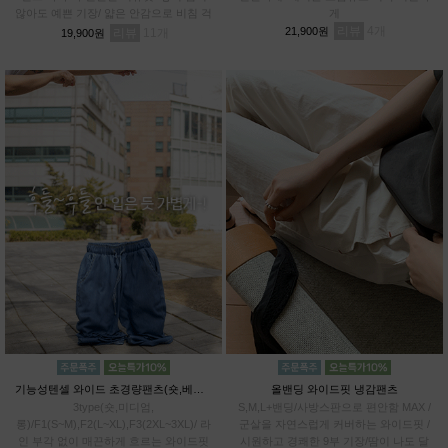
않아도 예쁜 기장/ 얇은 안감으로 비침 걱
게
정 DOWN / 관리까지 쉬운 링클 프렌들
리뷰
4
21,900원
리뷰
11
19,900원
리
기능성텐셀 와이드 초경량팬츠(숏,베이직,롱)
올밴딩 와이드핏 냉감팬츠
3type(숏,미디엄,
S,M,L+밴딩/사방스판으로 편안함 MAX /
롱)/F1(S~M),F2(L~XL),F3(2XL~3XL)/ 라
군살을 자연스럽게 커버하는 와이드핏 /
인 부각 없이 매끈하게 흐르는 와이드핏
시원하고 경쾌한 9부 기장/땀이 나도 달