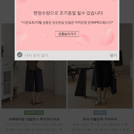
BEST SELLER
다시 보지 않기
닫기
다시 보지 않기
닫기
크랙레터링 언발란스 루즈핏티셔츠
와샤 더블핀턱 치마바지
~77 /빈티지 감성 크랙 프린팅/ 자연스럽
★생산공장 휴가로 인해 8월19일 이후
게 떨어지는 언발 핏 /군살 걱정 없는 루
배송됩니다★ ~77+ 밴딩+스트링 ✔ 풍성