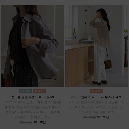
랩버튼 펜던트장식 루즈핏셔츠
레드고인찌 스트라이프 루즈핏 셔츠
~77 / 하나의 셔츠로 두 가지 분위기를 연
~77 / ✔ 포켓 레드 고인찌로 완성도 UP
출할 수 있는 루즈핏 코튼 셔츠(기본핏 &
✔ 7부 퍼프소매 ✔ 루즈핏 + 언발란스✔
랩핏 )✔ 코튼 100% ✔ 사이드 버튼✔ 미
가볍게 즐기는 코튼 100%
니 펜던트✔톤다운된 컬러
33,900원
31,530원
19,900원
18,510원