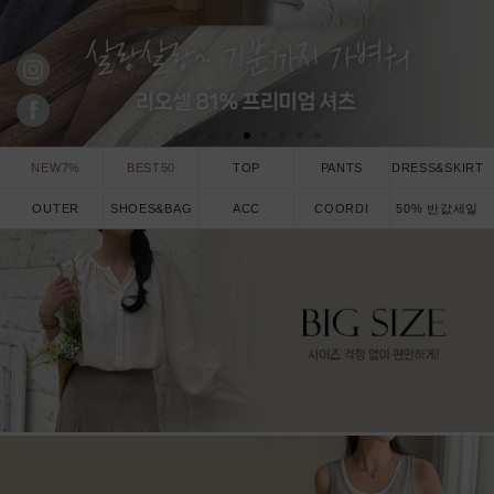
NEW7%
BEST50
TOP
PANTS
DRESS&SKIRT
OUTER
SHOES&BAG
ACC
COORDI
50% 반값세일