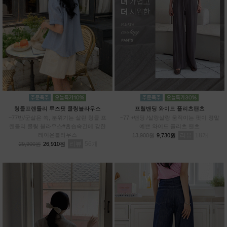
링클프렌들리 루즈핏 쿨링블라우스
프릴밴딩 와이드 플리츠팬츠
~77반/군살은 쏙, 분위기는 살린 링클 프
~77 +밴딩 /살랑살랑 움직이는 핏이 정말
렌들리 쿨링 블라우스#흡습속건에 강한
예쁜 와이드 플리츠 팬츠
레이온블라우스
리뷰
18
13,900원
9,730원
리뷰
56
29,900원
26,910원