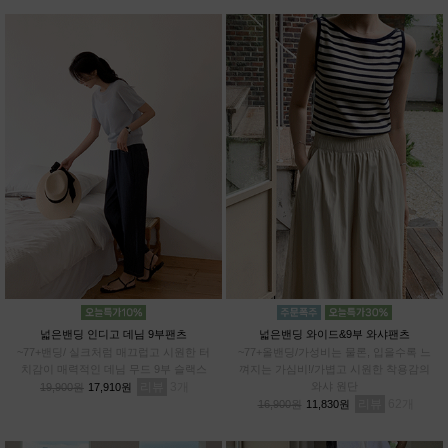
넓은밴딩 인디고 데님 9부팬츠
넓은밴딩 와이드&9부 와샤팬츠
~77+밴딩/ 실크처럼 매끄럽고 시원한 터
~77+올밴딩/가성비는 물론, 입을수록 느
치감이 매력적인 데님 무드 9부 슬랙스
껴지는 가심비!/가볍고 시원한 착용감의
리뷰
3
와샤 원단
19,900원
17,910원
리뷰
62
16,900원
11,830원