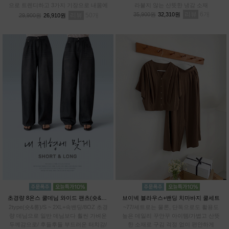
으로 트렌디하고 3가지 기장으로 내몸에
라붙지 않는 산뜻한 냉감 소재
알맞게 PICK!# 프리미엄 텐셀70% 기능
리뷰
6
35,900원
32,310원
리뷰
50
29,900원
26,910원
성 아이스 원단
초경량 8온스 쿨데님 와이드 팬츠(숏&롱)
브이넥 블라우스+밴딩 치마바지 쿨세트
2type(숏&롱)/S ~ 2XL+속밴딩/8OZ 초경
~77/세트로는 물론, 단독으로도 활용도
량 데님으로 일반 데님보다 훨씬 가벼운
높은 데일리 꾸안꾸 아이템/가볍고 산뜻
두께감으로/ 후들후들 부드러운 터치감/
한 소재로 구김 걱정 없이 편안하게