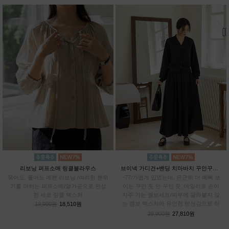
리보닝 퍼프소매 링클블라우스
브이넥 가디건+밴딩 치마바지 꾸안꾸SET
묶어도, 풀어도 예쁜 리보닝 /여리한 분위
~77/가볍게 입었는데, 은근히 더 예뻐 보
기를 더하는 퍼프소매/열가공으로 완성
이는 꾸민 듯 안 꾸민 듯, 데일리로 손이
한 세로 링클 텍스처
자주 가는 엠보세트/피부에 달라붙지 않
는 엠보 텍스처에 유연한 텐션감으로 하
19,900원
18,510원
루종일 편안하게
29,900원
27,810원