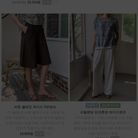
리뷰
2
25,900원
23,310원
버튼 플래킷 와이드 5부팬츠
프릴밴딩 린넨혼방 와이드팬츠
~77+올밴딩/ 버튼 플래킷으로 세련된 포
인트 / 매끈하고 드라이한 레이온 블렌딩
~77+프릴밴딩 / 사랑스러움을 더한 프릴
소재/ 사방스판을 더해 시원하면서도 편
밴딩 / 부해 보임을 덜어주는 핀턱라인 /
안하게 착용되는 5부 팬츠
살랑살랑 흐르는 와이드핏 /코튼의 부드
리뷰
2
러움, 린넨의 시원함
19,900원