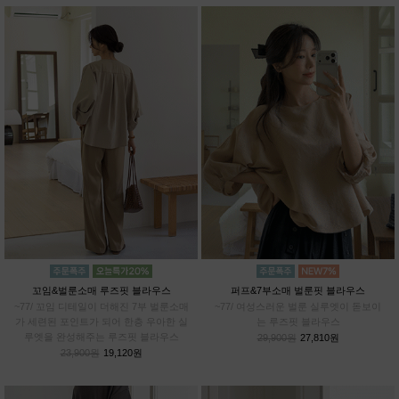
꼬임&벌룬소매 루즈핏 블라우스
퍼프&7부소매 벌룬핏 블라우스
~77/ 꼬임 디테일이 더해진 7부 벌룬소매
~77/ 여성스러운 벌룬 실루엣이 돋보이
가 세련된 포인트가 되어 한층 우아한 실
는 루즈핏 블라우스
루엣을 완성해주는 루즈핏 블라우스
29,900원
27,810원
23,900원
19,120원