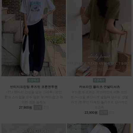
빈티지프린팅 루즈핏 코튼맨투맨
커브라인 플리츠 언발티셔츠
~77 / 빈티지 감성을 담은 그래픽 / 편안
부드럽게 흐르는 커브라인에 버튼 포인
함과 스타일을 모두 담은 핏 /부드럽고 편
트 /시선을 분산시켜 슬림해 보이는 언발
안한 코튼 블렌드
라인 /한쪽만 더해진 플리츠로 감각적인
리뷰
2
포인트
27,900원
리뷰
8
23,900원