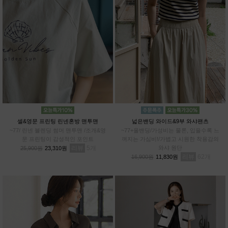
셀&영문 프린팅 린넨혼방 맨투맨
넓은밴딩 와이드&9부 와샤팬츠
~77/ 린넨 블렌딩 썸머 맨투맨 /조개&영
~77+올밴딩/가성비는 물론, 입을수록 느
문 프린팅이 감성적인 포인트
껴지는 가심비!/가볍고 시원한 착용감의
리뷰
5
와샤 원단
25,900원
23,310원
리뷰
62
16,900원
11,830원