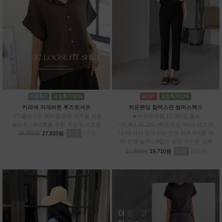
카라넥 자개버튼 루즈핏셔츠
히든밴딩 찰떡스판 썸머스랙스
~77/쿨레이온 80%함유된 내추럴 링클
★누적판매량 10,000장 돌파
블라우스#여름을 위한 꾸안꾸 셔츠템
~!/S,M,L,XL,2XL+히든밴딩 /하나 사고 하
리뷰
37
나 더 사서 쟁여두는 인생 팬츠 #여름 저
30,900원
27,810원
격! 인생 슬랙스#입는 순간 차가운 감촉
#스판 12%로 허리부터~발끝까지 완벽한
리뷰
298
21,900원
19,710원
신축성!