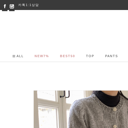
카톡1:1상담
ALL
NEW7%
BEST50
TOP
PANTS