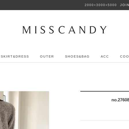
2000+3000+5000
JOI
SKIRT&DRESS
OUTER
SHOES&BAG
ACC
COO
no.27