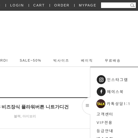
N
LOGIN
CART
ORDER
MYPAGE
RDI
SALE~50%
빅사이즈
베이직
무료배송
608 비즈장식 플라워버튼 니트가디건
블랙, 아이보리